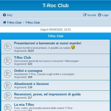
T-Roc Club
FAQ
Iscriviti
Login
T-Roc Club
T-Roc Club
Oggi è 09/08/2026, 16:53
T-Roc Club
Presentazioni e benvenuto ai nuovi membri
I nuovi iscritti si presentano, è gradito un saluto
Argomenti:
2624
T-Roc Club
Discussioni generali sul nuovo crossover Volkswagen
Argomenti:
523
Ordini e consegne
Aspettando T-Roc, il punto sugli ordini e consegne
Argomenti:
309
Allestimenti e Versioni
Argomenti:
139
Recensioni, prove, ed impressioni di guida
Argomenti:
117
La mia T-Roc
Foto, colori, personalizzazioni della nostra T-Roc