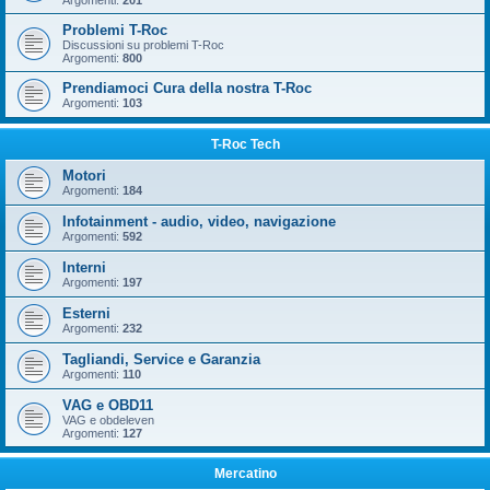
Argomenti:
201
Problemi T-Roc
Discussioni su problemi T-Roc
Argomenti:
800
Prendiamoci Cura della nostra T-Roc
Argomenti:
103
T-Roc Tech
Motori
Argomenti:
184
Infotainment - audio, video, navigazione
Argomenti:
592
Interni
Argomenti:
197
Esterni
Argomenti:
232
Tagliandi, Service e Garanzia
Argomenti:
110
VAG e OBD11
VAG e obdeleven
Argomenti:
127
Mercatino