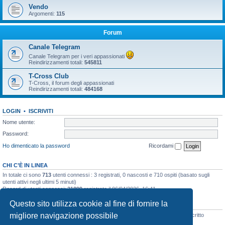
Vendo
Argomenti:
115
Forum
Canale Telegram
Canale Telegram per i veri appassionati
Reindirizzamenti totali:
545811
T-Cross Club
T-Cross, il forum degli appassionati
Reindirizzamenti totali:
484168
LOGIN
•
ISCRIVITI
Nome utente:
Password:
Ho dimenticato la password
Ricordami
CHI C’È IN LINEA
In totale ci sono
713
utenti connessi : 3 registrati, 0 nascosti e 710 ospiti (basato sugli
utenti attivi negli ultimi 5 minuti)
Record di utenti connessi:
21899
registrato il 06/04/2026, 16:41
Questo sito utilizza cookie al fine di fornire la
STATISTICHE
migliore navigazione possibile
Totale messaggi
48133
• Totale argomenti
3073
• Totale iscritti
8106
• Ultimo iscritto
simo.giagnorio