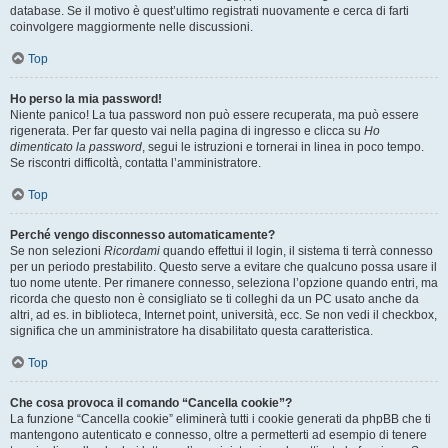
database. Se il motivo è quest’ultimo registrati nuovamente e cerca di farti
coinvolgere maggiormente nelle discussioni.
Top
Ho perso la mia password!
Niente panico! La tua password non può essere recuperata, ma può essere
rigenerata. Per far questo vai nella pagina di ingresso e clicca su
Ho
dimenticato la password
, segui le istruzioni e tornerai in linea in poco tempo.
Se riscontri difficoltà, contatta l’amministratore.
Top
Perché vengo disconnesso automaticamente?
Se non selezioni
Ricordami
quando effettui il login, il sistema ti terrà connesso
per un periodo prestabilito. Questo serve a evitare che qualcuno possa usare il
tuo nome utente. Per rimanere connesso, seleziona l’opzione quando entri, ma
ricorda che questo non è consigliato se ti colleghi da un PC usato anche da
altri, ad es. in biblioteca, Internet point, università, ecc. Se non vedi il checkbox,
significa che un amministratore ha disabilitato questa caratteristica.
Top
Che cosa provoca il comando “Cancella cookie”?
La funzione “Cancella cookie” eliminerà tutti i cookie generati da phpBB che ti
mantengono autenticato e connesso, oltre a permetterti ad esempio di tenere