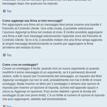
messaggio dopo che qualcuno ha risposto.
Top
Come aggiungo una firma ai miei messaggi?
Per aggiungere una firma ad un messaggio devi prima crearne una tramite il
Pannello di Controllo Utente. Una volta creata, è possibile selezionare
l’opzione
Aggiungi la firma
nel modulo di invio. È inoltre possibile aggiungere
una firma a tutti i tuoi messaggi selezionando l’apposita voce nel Pannello di
Controllo Utente. Se lo si fa, è possibile evitare che una firma venga aggiunta
ai singoli messaggi deselezionando la casella per aggiungere la firma
all’interno del modulo di invio.
Top
Come creo un sondaggio?
Creare un sondaggio è facile: quando inizi un nuovo argomento (o quando
modifichi il primo messaggio di un argomento, se ti è permesso) dovresti
vedere, sotto lo spazio per l’inserimento del messaggio, un riquadro dal titolo
Aggiungi sondaggio
(se non lo vedi, probabilmente non hai il diritto di creare
sondaggi). Basta inserire un titolo per il sondaggio e almeno due opzioni di
risposta (per inserire un’opzione di risposta, scrivila nell’apposito spazio e
clicca su
Aggiungi un’opzione
). Puoi anche stabilire i giorni di durata del
sondaggio (0 per non porre limiti). C’è un limite al numero di opzioni di risposta
che puoi aggiungere, stabilito dall’amministratore.
Top