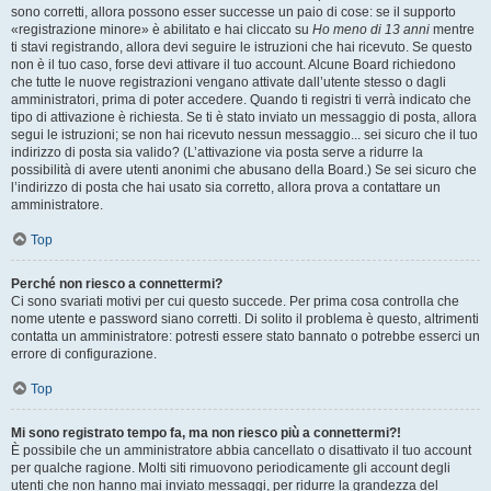
sono corretti, allora possono esser successe un paio di cose: se il supporto
«registrazione minore» è abilitato e hai cliccato su
Ho meno di 13 anni
mentre
ti stavi registrando, allora devi seguire le istruzioni che hai ricevuto. Se questo
non è il tuo caso, forse devi attivare il tuo account. Alcune Board richiedono
che tutte le nuove registrazioni vengano attivate dall’utente stesso o dagli
amministratori, prima di poter accedere. Quando ti registri ti verrà indicato che
tipo di attivazione è richiesta. Se ti è stato inviato un messaggio di posta, allora
segui le istruzioni; se non hai ricevuto nessun messaggio... sei sicuro che il tuo
indirizzo di posta sia valido? (L’attivazione via posta serve a ridurre la
possibilità di avere utenti anonimi che abusano della Board.) Se sei sicuro che
l’indirizzo di posta che hai usato sia corretto, allora prova a contattare un
amministratore.
Top
Perché non riesco a connettermi?
Ci sono svariati motivi per cui questo succede. Per prima cosa controlla che
nome utente e password siano corretti. Di solito il problema è questo, altrimenti
contatta un amministratore: potresti essere stato bannato o potrebbe esserci un
errore di configurazione.
Top
Mi sono registrato tempo fa, ma non riesco più a connettermi?!
È possibile che un amministratore abbia cancellato o disattivato il tuo account
per qualche ragione. Molti siti rimuovono periodicamente gli account degli
utenti che non hanno mai inviato messaggi, per ridurre la grandezza del