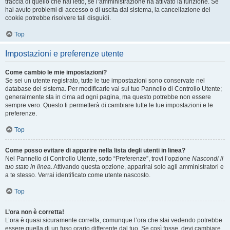
traccia di quello che hai letto, se l’amministrazione ha attivato la funzione. Se
hai avuto problemi di accesso o di uscita dal sistema, la cancellazione dei
cookie potrebbe risolvere tali disguidi.
Top
Impostazioni e preferenze utente
Come cambio le mie impostazioni?
Se sei un utente registrato, tutte le tue impostazioni sono conservate nel
database del sistema. Per modificarle vai sul tuo Pannello di Controllo Utente;
generalmente sta in cima ad ogni pagina, ma questo potrebbe non essere
sempre vero. Questo ti permetterà di cambiare tutte le tue impostazioni e le
preferenze.
Top
Come posso evitare di apparire nella lista degli utenti in linea?
Nel Pannello di Controllo Utente, sotto “Preferenze”, trovi l’opzione
Nascondi il
tuo stato in linea
. Attivando questa opzione, apparirai solo agli amministratori e
a te stesso. Verrai identificato come utente nascosto.
Top
L’ora non è corretta!
L’ora è quasi sicuramente corretta, comunque l’ora che stai vedendo potrebbe
essere quella di un fuso orario differente dal tuo. Se così fosse, devi cambiare