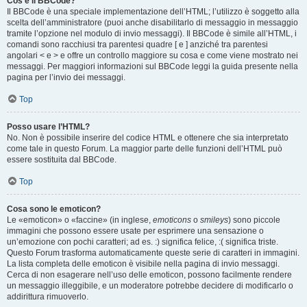
Cos’è il BBCode?
Il BBCode è una speciale implementazione dell’HTML; l’utilizzo è soggetto alla
scelta dell’amministratore (puoi anche disabilitarlo di messaggio in messaggio
tramite l’opzione nel modulo di invio messaggi). Il BBCode è simile all’HTML, i
comandi sono racchiusi tra parentesi quadre [ e ] anziché tra parentesi
angolari < e > e offre un controllo maggiore su cosa e come viene mostrato nei
messaggi. Per maggiori informazioni sul BBCode leggi la guida presente nella
pagina per l’invio dei messaggi.
Top
Posso usare l’HTML?
No. Non è possibile inserire del codice HTML e ottenere che sia interpretato
come tale in questo Forum. La maggior parte delle funzioni dell’HTML può
essere sostituita dal BBCode.
Top
Cosa sono le emoticon?
Le «emoticon» o «faccine» (in inglese,
emoticons
o
smileys
) sono piccole
immagini che possono essere usate per esprimere una sensazione o
un’emozione con pochi caratteri; ad es. :) significa felice, :( significa triste.
Questo Forum trasforma automaticamente queste serie di caratteri in immagini.
La lista completa delle emoticon è visibile nella pagina di invio messaggi.
Cerca di non esagerare nell’uso delle emoticon, possono facilmente rendere
un messaggio illeggibile, e un moderatore potrebbe decidere di modificarlo o
addirittura rimuoverlo.