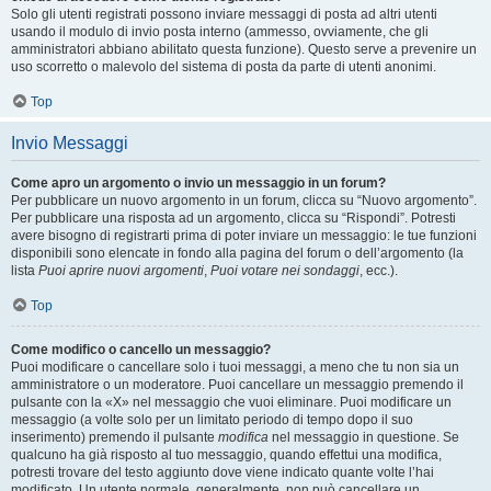
Solo gli utenti registrati possono inviare messaggi di posta ad altri utenti
usando il modulo di invio posta interno (ammesso, ovviamente, che gli
amministratori abbiano abilitato questa funzione). Questo serve a prevenire un
uso scorretto o malevolo del sistema di posta da parte di utenti anonimi.
Top
Invio Messaggi
Come apro un argomento o invio un messaggio in un forum?
Per pubblicare un nuovo argomento in un forum, clicca su “Nuovo argomento”.
Per pubblicare una risposta ad un argomento, clicca su “Rispondi”. Potresti
avere bisogno di registrarti prima di poter inviare un messaggio: le tue funzioni
disponibili sono elencate in fondo alla pagina del forum o dell’argomento (la
lista
Puoi aprire nuovi argomenti
,
Puoi votare nei sondaggi
, ecc.).
Top
Come modifico o cancello un messaggio?
Puoi modificare o cancellare solo i tuoi messaggi, a meno che tu non sia un
amministratore o un moderatore. Puoi cancellare un messaggio premendo il
pulsante con la «X» nel messaggio che vuoi eliminare. Puoi modificare un
messaggio (a volte solo per un limitato periodo di tempo dopo il suo
inserimento) premendo il pulsante
modifica
nel messaggio in questione. Se
qualcuno ha già risposto al tuo messaggio, quando effettui una modifica,
potresti trovare del testo aggiunto dove viene indicato quante volte l’hai
modificato. Un utente normale, generalmente, non può cancellare un