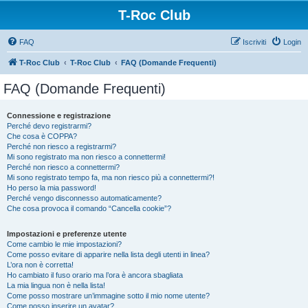
T-Roc Club
FAQ
Iscriviti
Login
T-Roc Club
T-Roc Club
FAQ (Domande Frequenti)
FAQ (Domande Frequenti)
Connessione e registrazione
Perché devo registrarmi?
Che cosa è COPPA?
Perché non riesco a registrarmi?
Mi sono registrato ma non riesco a connettermi!
Perché non riesco a connettermi?
Mi sono registrato tempo fa, ma non riesco più a connettermi?!
Ho perso la mia password!
Perché vengo disconnesso automaticamente?
Che cosa provoca il comando “Cancella cookie”?
Impostazioni e preferenze utente
Come cambio le mie impostazioni?
Come posso evitare di apparire nella lista degli utenti in linea?
L’ora non è corretta!
Ho cambiato il fuso orario ma l’ora è ancora sbagliata
La mia lingua non è nella lista!
Come posso mostrare un’immagine sotto il mio nome utente?
Come posso inserire un avatar?