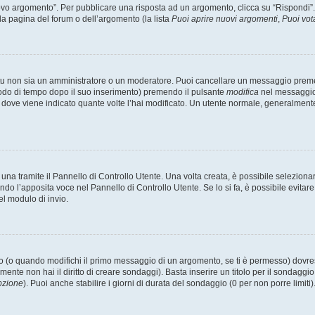
 argomento”. Per pubblicare una risposta ad un argomento, clicca su “Rispondi”. Po
la pagina del forum o dell’argomento (la lista
Puoi aprire nuovi argomenti
,
Puoi vot
 tu non sia un amministratore o un moderatore. Puoi cancellare un messaggio prem
iodo di tempo dopo il suo inserimento) premendo il pulsante
modifica
nel messaggio 
nto dove viene indicato quante volte l’hai modificato. Un utente normale, general
a tramite il Pannello di Controllo Utente. Una volta creata, è possibile seleziona
ndo l’apposita voce nel Pannello di Controllo Utente. Se lo si fa, è possibile evita
el modulo di invio.
(o quando modifichi il primo messaggio di un argomento, se ti è permesso) dovrest
mente non hai il diritto di creare sondaggi). Basta inserire un titolo per il sondaggi
pzione
). Puoi anche stabilire i giorni di durata del sondaggio (0 per non porre limiti