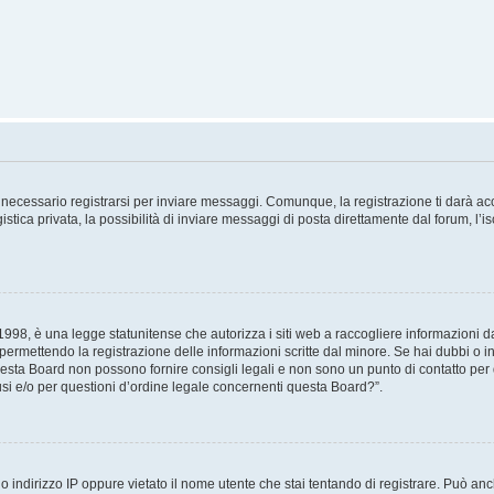
necessario registrarsi per inviare messaggi. Comunque, la registrazione ti darà acce
tica privata, la possibilità di inviare messaggi di posta direttamente dal forum, l’is
98, è una legge statunitense che autorizza i siti web a raccogliere informazioni da 
, permettendo la registrazione delle informazioni scritte dal minore. Se hai dubbi o i
esta Board non possono fornire consigli legali e non sono un punto di contatto per q
i e/o per questioni d’ordine legale concernenti questa Board?”.
 indirizzo IP oppure vietato il nome utente che stai tentando di registrare. Può anch