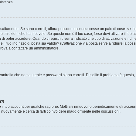
sistenza.
sattamente. Se sono corretti, allora possono esser successe un paio di cose: se il 
le istruzioni che hai ricevuto. Se questo non è il tuo caso, forse devi attivare il tu
di poter accedere. Quando ti registri ti verrà indicato che tipo di attivazione è richi
e il tuo indirizzo di posta sia valido? (L’attivazione via posta serve a ridurre la po
 prova a contattare un amministratore.
ontrolla che nome utente e password siano corretti. Di solito il problema è questo, a
i?!
o il tuo account per qualche ragione. Molti siti rimuovono periodicamente gli accoun
ti nuovamente e cerca di farti coinvolgere maggiormente nelle discussioni.