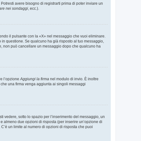
tresti avere bisogno di registrarti prima di poter inviare un
are nei sondaggi
, ecc.).
endo il pulsante con la «X» nel messaggio che vuoi eliminare.
in questione. Se qualcuno ha già risposto al tuo messaggio,
mente, non può cancellare un messaggio dopo che qualcuno ha
re l’opzione
Aggiungi la firma
nel modulo di invio. È inoltre
re che una firma venga aggiunta ai singoli messaggi
i vedere, sotto lo spazio per l’inserimento del messaggio, un
o e almeno due opzioni di risposta (per inserire un’opzione di
). C’è un limite al numero di opzioni di risposta che puoi