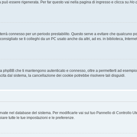
uò essere rigenerata. Per far questo vai nella pagina di ingresso e clicca su
Ho d
a ti terrà connesso per un periodo prestabilito. Questo serve a evitare che qualcuno
sigliato se ti colleghi da un PC usato anche da altri, ad es. in biblioteca, Internet
 da phpBB che ti mantengono autenticato e connesso, oltre a permetterti ad esempio d
cita dal sistema, la cancellazione dei cookie potrebbe risolvere tali disguidi.
servate nel database del sistema. Per modificarle vai sul tuo Pannello di Controllo
re tutte le tue impostazioni e le preferenze.