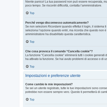
Niente panico! La tua password non può essere recuperata, ma p
poco tempo. Se riscontri difficoltà, contatta l’amministratore.
Top
Perché vengo disconnesso automaticamente?
Se non selezioni
Ricordami
quando effettui il login, il sistem
seleziona l’opzione quando entri, ma ricorda che questo non è con
amministratore ha disabilitato questa caratteristica.
Top
Che cosa provoca il comando “Cancella cookie”?
La funzione “Cancella cookie” eliminerà tutti i cookie generati
ha attivato la funzione. Se hai avuto problemi di accesso o di us
Top
Impostazioni e preferenze utente
Come cambio le mie impostazioni?
Se sei un utente registrato, tutte le tue impostazioni sono con
potrebbe non essere sempre vero. Questo ti permetterà di cambia
Top