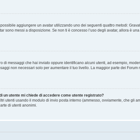
” è possibile aggiungere un avatar utilizzando uno dei seguenti quattro metodi: Gra
atar sono messi a disposizione. Se non ti è concesso l’uso degli avatar, allora è un
mero di messaggi che hai inviato oppure identificano alcuni utenti, ad esempio, mode
ssaggi non necessari solo per aumentare il tuo livello. La maggior parte dei Forum
 di un utente mi chiede di accedere come utente registrato?
altri utenti usando il modulo di invio posta interno (ammesso, ovviamente, che gli a
arte di utenti anonimi.