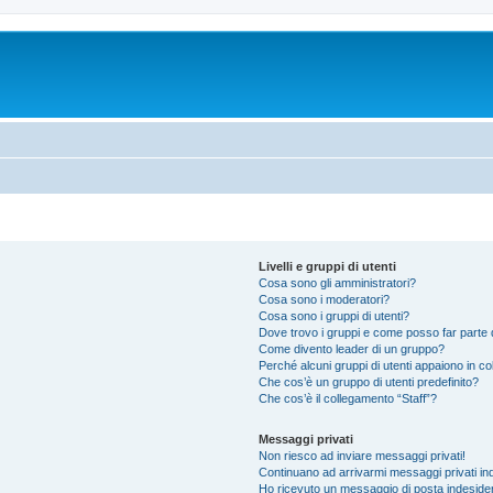
Livelli e gruppi di utenti
Cosa sono gli amministratori?
Cosa sono i moderatori?
Cosa sono i gruppi di utenti?
Dove trovo i gruppi e come posso far parte d
Come divento leader di un gruppo?
Perché alcuni gruppi di utenti appaiono in colo
Che cos’è un gruppo di utenti predefinito?
Che cos’è il collegamento “Staff”?
Messaggi privati
Non riesco ad inviare messaggi privati!
Continuano ad arrivarmi messaggi privati ind
Ho ricevuto un messaggio di posta indeside