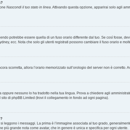
a?
zione
Nascondi il tuo stato in linea
. Attivando questa opzione, apparirai solo agli ammi
ndo potrebbe essere quella di un fuso orario differente dal tuo. Se così fosse, devi 
ydney, ecc. Nota che solo gli utenti registrati possono cambiare il fuso orario e mol
 ancora scorretta, allora l’orario memorizzato sull’orologio del server non è corretto
a oppure nessuno lo ha tradotto nella tua lingua. Prova a chiedere agli amministrator
l sito di phpBB Limited (trovi il collegamento in fondo ad ogni pagina).
e?
 leggono i messaggi. La prima è l’immagine associata al tuo grado, generalmente ha
agine più grande nota come avatar, che in genere è unica e specifica per ogni utente.