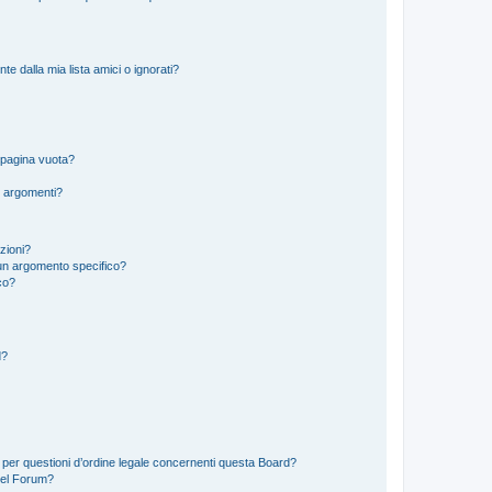
 dalla mia lista amici o ignorati?
 pagina vuota?
i argomenti?
izioni?
un argomento specifico?
co?
d?
 per questioni d’ordine legale concernenti questa Board?
del Forum?