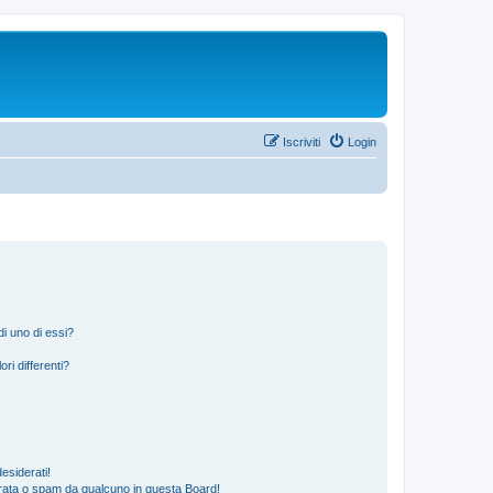
Iscriviti
Login
i uno di essi?
ri differenti?
esiderati!
rata o spam da qualcuno in questa Board!