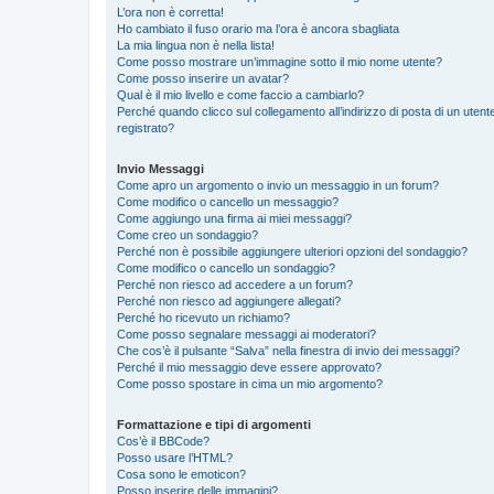
L’ora non è corretta!
Ho cambiato il fuso orario ma l’ora è ancora sbagliata
La mia lingua non è nella lista!
Come posso mostrare un’immagine sotto il mio nome utente?
Come posso inserire un avatar?
Qual è il mio livello e come faccio a cambiarlo?
Perché quando clicco sul collegamento all’indirizzo di posta di un ute
registrato?
Invio Messaggi
Come apro un argomento o invio un messaggio in un forum?
Come modifico o cancello un messaggio?
Come aggiungo una firma ai miei messaggi?
Come creo un sondaggio?
Perché non è possibile aggiungere ulteriori opzioni del sondaggio?
Come modifico o cancello un sondaggio?
Perché non riesco ad accedere a un forum?
Perché non riesco ad aggiungere allegati?
Perché ho ricevuto un richiamo?
Come posso segnalare messaggi ai moderatori?
Che cos’è il pulsante “Salva” nella finestra di invio dei messaggi?
Perché il mio messaggio deve essere approvato?
Come posso spostare in cima un mio argomento?
Formattazione e tipi di argomenti
Cos’è il BBCode?
Posso usare l’HTML?
Cosa sono le emoticon?
Posso inserire delle immagini?