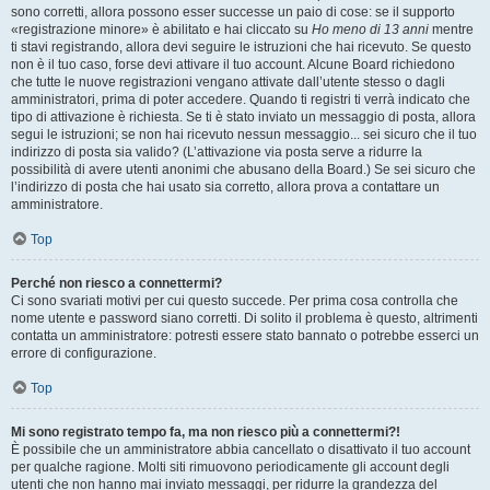
sono corretti, allora possono esser successe un paio di cose: se il supporto
«registrazione minore» è abilitato e hai cliccato su
Ho meno di 13 anni
mentre
ti stavi registrando, allora devi seguire le istruzioni che hai ricevuto. Se questo
non è il tuo caso, forse devi attivare il tuo account. Alcune Board richiedono
che tutte le nuove registrazioni vengano attivate dall’utente stesso o dagli
amministratori, prima di poter accedere. Quando ti registri ti verrà indicato che
tipo di attivazione è richiesta. Se ti è stato inviato un messaggio di posta, allora
segui le istruzioni; se non hai ricevuto nessun messaggio... sei sicuro che il tuo
indirizzo di posta sia valido? (L’attivazione via posta serve a ridurre la
possibilità di avere utenti anonimi che abusano della Board.) Se sei sicuro che
l’indirizzo di posta che hai usato sia corretto, allora prova a contattare un
amministratore.
Top
Perché non riesco a connettermi?
Ci sono svariati motivi per cui questo succede. Per prima cosa controlla che
nome utente e password siano corretti. Di solito il problema è questo, altrimenti
contatta un amministratore: potresti essere stato bannato o potrebbe esserci un
errore di configurazione.
Top
Mi sono registrato tempo fa, ma non riesco più a connettermi?!
È possibile che un amministratore abbia cancellato o disattivato il tuo account
per qualche ragione. Molti siti rimuovono periodicamente gli account degli
utenti che non hanno mai inviato messaggi, per ridurre la grandezza del