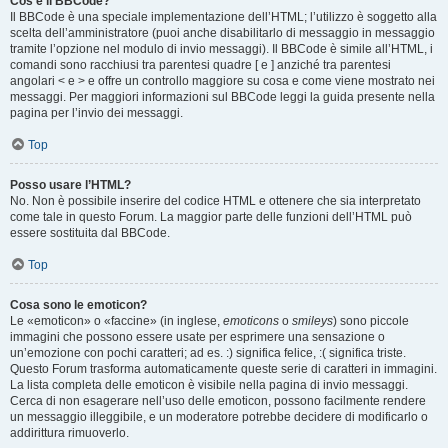
Cos’è il BBCode?
Il BBCode è una speciale implementazione dell’HTML; l’utilizzo è soggetto alla
scelta dell’amministratore (puoi anche disabilitarlo di messaggio in messaggio
tramite l’opzione nel modulo di invio messaggi). Il BBCode è simile all’HTML, i
comandi sono racchiusi tra parentesi quadre [ e ] anziché tra parentesi
angolari < e > e offre un controllo maggiore su cosa e come viene mostrato nei
messaggi. Per maggiori informazioni sul BBCode leggi la guida presente nella
pagina per l’invio dei messaggi.
Top
Posso usare l’HTML?
No. Non è possibile inserire del codice HTML e ottenere che sia interpretato
come tale in questo Forum. La maggior parte delle funzioni dell’HTML può
essere sostituita dal BBCode.
Top
Cosa sono le emoticon?
Le «emoticon» o «faccine» (in inglese,
emoticons
o
smileys
) sono piccole
immagini che possono essere usate per esprimere una sensazione o
un’emozione con pochi caratteri; ad es. :) significa felice, :( significa triste.
Questo Forum trasforma automaticamente queste serie di caratteri in immagini.
La lista completa delle emoticon è visibile nella pagina di invio messaggi.
Cerca di non esagerare nell’uso delle emoticon, possono facilmente rendere
un messaggio illeggibile, e un moderatore potrebbe decidere di modificarlo o
addirittura rimuoverlo.