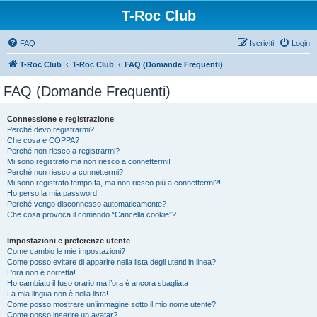
T-Roc Club
FAQ
Iscriviti
Login
T-Roc Club
T-Roc Club
FAQ (Domande Frequenti)
FAQ (Domande Frequenti)
Connessione e registrazione
Perché devo registrarmi?
Che cosa è COPPA?
Perché non riesco a registrarmi?
Mi sono registrato ma non riesco a connettermi!
Perché non riesco a connettermi?
Mi sono registrato tempo fa, ma non riesco più a connettermi?!
Ho perso la mia password!
Perché vengo disconnesso automaticamente?
Che cosa provoca il comando “Cancella cookie”?
Impostazioni e preferenze utente
Come cambio le mie impostazioni?
Come posso evitare di apparire nella lista degli utenti in linea?
L’ora non è corretta!
Ho cambiato il fuso orario ma l’ora è ancora sbagliata
La mia lingua non è nella lista!
Come posso mostrare un’immagine sotto il mio nome utente?
Come posso inserire un avatar?