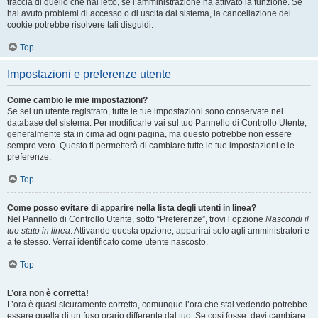
traccia di quello che hai letto, se l’amministrazione ha attivato la funzione. Se
hai avuto problemi di accesso o di uscita dal sistema, la cancellazione dei
cookie potrebbe risolvere tali disguidi.
Top
Impostazioni e preferenze utente
Come cambio le mie impostazioni?
Se sei un utente registrato, tutte le tue impostazioni sono conservate nel
database del sistema. Per modificarle vai sul tuo Pannello di Controllo Utente;
generalmente sta in cima ad ogni pagina, ma questo potrebbe non essere
sempre vero. Questo ti permetterà di cambiare tutte le tue impostazioni e le
preferenze.
Top
Come posso evitare di apparire nella lista degli utenti in linea?
Nel Pannello di Controllo Utente, sotto “Preferenze”, trovi l’opzione
Nascondi il
tuo stato in linea
. Attivando questa opzione, apparirai solo agli amministratori e
a te stesso. Verrai identificato come utente nascosto.
Top
L’ora non è corretta!
L’ora è quasi sicuramente corretta, comunque l’ora che stai vedendo potrebbe
essere quella di un fuso orario differente dal tuo. Se così fosse, devi cambiare