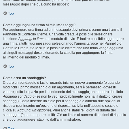
messaggio dopo che qualcuno ha risposto.
Top
Come aggiungo una firma ai miei messaggi?
Per aggiungere una firma ad un messaggio devi prima crearne una tramite il
Pannello di Controllo Utente. Una volta creata, è possibile selezionare
l’opzione
Aggiungi la firma
nel modulo di invio. È inoltre possibile aggiungere
una firma a tutti i tuoi messaggi selezionando l’apposita voce nel Pannello di
Controllo Utente. Se lo si fa, è possibile evitare che una firma venga aggiunta
ai singoli messaggi deselezionando la casella per aggiungere la firma
all’interno del modulo di invio.
Top
Come creo un sondaggio?
Creare un sondaggio è facile: quando inizi un nuovo argomento (o quando
modifichi il primo messaggio di un argomento, se ti è permesso) dovresti
vedere, sotto lo spazio per l’inserimento del messaggio, un riquadro dal titolo
Aggiungi sondaggio
(se non lo vedi, probabilmente non hai il diritto di creare
sondaggi). Basta inserire un titolo per il sondaggio e almeno due opzioni di
risposta (per inserire un’opzione di risposta, scrivila nell’apposito spazio e
clicca su
Aggiungi un’opzione
). Puoi anche stabilire i giorni di durata del
sondaggio (0 per non porre limiti). C’è un limite al numero di opzioni di risposta
che puoi aggiungere, stabilito dall’amministratore.
Top