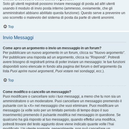
Solo gli utenti registrati possono inviare messaggi di posta ad altri utenti
usando il modulo di invio posta interno (ammesso, ovviamente, che gli
amministratori abbiano abilitato questa funzione). Questo serve a prevenire un
uso scorretto o malevolo del sistema di posta da parte di utenti anonimi.
Top
Invio Messaggi
Come apro un argomento o invio un messaggio in un forum?
Per pubblicare un nuovo argomento in un forum, clicca su “Nuovo argomento”.
Per pubblicare una risposta ad un argomento, clicca su “Rispondi”. Potresti
avere bisogno di registrarti prima di poter inviare un messaggio: le tue funzioni
disponibili sono elencate in fondo alla pagina del forum o dell’argomento (la
lista
Puoi aprire nuovi argomenti
,
Puoi votare nei sondaggi
, ecc.).
Top
Come modifico o cancello un messaggio?
Puoi modificare o cancellare solo i tuoi messaggi, a meno che tu non sia un
amministratore o un moderatore. Puoi cancellare un messaggio premendo il
pulsante con la «X» nel messaggio che vuoi eliminare. Puoi modificare un
messaggio (a volte solo per un limitato periodo di tempo dopo il suo
inserimento) premendo il pulsante
modifica
nel messaggio in questione. Se
qualcuno ha già risposto al tuo messaggio, quando effettui una modifica,
potresti trovare del testo aggiunto dove viene indicato quante volte l’hai
modificato. Un utente normale, generalmente, non può cancellare un