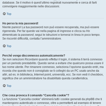
database. Se il motivo è quest’ultimo registrati nuovamente e cerca di farti
coinvolgere maggiormente nelle discussioni.
Top
Ho perso la mia password!
Niente panico! La tua password non può essere recuperata, ma può essere
rigenerata. Per far questo vai nella pagina di ingresso e clicca su
Ho
dimenticato la password
, segui le istruzioni e tornerai in linea in poco tempo.
Se riscontri difficoltà, contatta l’amministratore.
Top
Perché vengo disconnesso automaticamente?
Se non selezioni
Ricordami
quando effettui il login, il sistema ti terrà connesso
per un periodo prestabilito. Questo serve a evitare che qualcuno possa usare il
tuo nome utente. Per rimanere connesso, seleziona l’opzione quando entri, ma
ricorda che questo non è consigliato se ti colleghi da un PC usato anche da
altri, ad es. in biblioteca, Internet point, università, ecc. Se non vedi il checkbox,
significa che un amministratore ha disabilitato questa caratteristica.
Top
Che cosa provoca il comando “Cancella cookie”?
La funzione “Cancella cookie” eliminerà tutti i cookie generati da phpBB che ti
mantengono autenticato e connesso, oltre a permetterti ad esempio di tenere