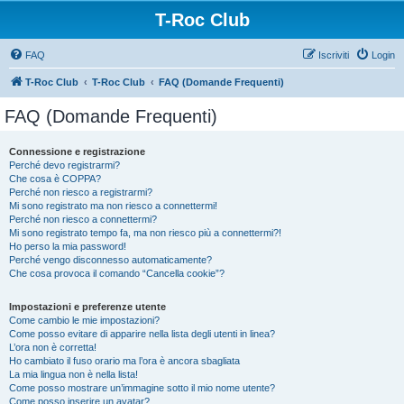
T-Roc Club
FAQ
Iscriviti
Login
T-Roc Club
T-Roc Club
FAQ (Domande Frequenti)
FAQ (Domande Frequenti)
Connessione e registrazione
Perché devo registrarmi?
Che cosa è COPPA?
Perché non riesco a registrarmi?
Mi sono registrato ma non riesco a connettermi!
Perché non riesco a connettermi?
Mi sono registrato tempo fa, ma non riesco più a connettermi?!
Ho perso la mia password!
Perché vengo disconnesso automaticamente?
Che cosa provoca il comando “Cancella cookie”?
Impostazioni e preferenze utente
Come cambio le mie impostazioni?
Come posso evitare di apparire nella lista degli utenti in linea?
L’ora non è corretta!
Ho cambiato il fuso orario ma l’ora è ancora sbagliata
La mia lingua non è nella lista!
Come posso mostrare un’immagine sotto il mio nome utente?
Come posso inserire un avatar?