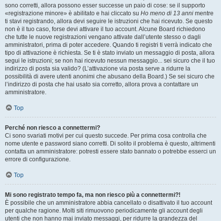
sono corretti, allora possono esser successe un paio di cose: se il supporto
«registrazione minore» è abilitato e hai cliccato su
Ho meno di 13 anni
mentre
ti stavi registrando, allora devi seguire le istruzioni che hai ricevuto. Se questo
non è il tuo caso, forse devi attivare il tuo account. Alcune Board richiedono
che tutte le nuove registrazioni vengano attivate dall’utente stesso o dagli
amministratori, prima di poter accedere. Quando ti registri ti verrà indicato che
tipo di attivazione è richiesta. Se ti è stato inviato un messaggio di posta, allora
segui le istruzioni; se non hai ricevuto nessun messaggio... sei sicuro che il tuo
indirizzo di posta sia valido? (L’attivazione via posta serve a ridurre la
possibilità di avere utenti anonimi che abusano della Board.) Se sei sicuro che
l’indirizzo di posta che hai usato sia corretto, allora prova a contattare un
amministratore.
Top
Perché non riesco a connettermi?
Ci sono svariati motivi per cui questo succede. Per prima cosa controlla che
nome utente e password siano corretti. Di solito il problema è questo, altrimenti
contatta un amministratore: potresti essere stato bannato o potrebbe esserci un
errore di configurazione.
Top
Mi sono registrato tempo fa, ma non riesco più a connettermi?!
È possibile che un amministratore abbia cancellato o disattivato il tuo account
per qualche ragione. Molti siti rimuovono periodicamente gli account degli
utenti che non hanno mai inviato messaggi, per ridurre la grandezza del