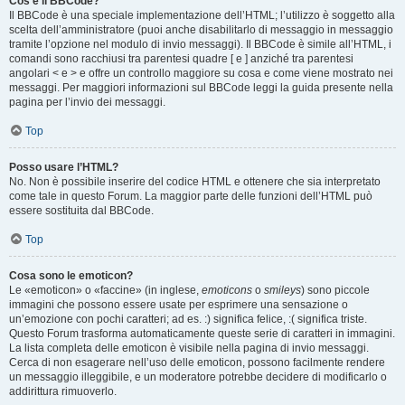
Cos’è il BBCode?
Il BBCode è una speciale implementazione dell’HTML; l’utilizzo è soggetto alla
scelta dell’amministratore (puoi anche disabilitarlo di messaggio in messaggio
tramite l’opzione nel modulo di invio messaggi). Il BBCode è simile all’HTML, i
comandi sono racchiusi tra parentesi quadre [ e ] anziché tra parentesi
angolari < e > e offre un controllo maggiore su cosa e come viene mostrato nei
messaggi. Per maggiori informazioni sul BBCode leggi la guida presente nella
pagina per l’invio dei messaggi.
Top
Posso usare l’HTML?
No. Non è possibile inserire del codice HTML e ottenere che sia interpretato
come tale in questo Forum. La maggior parte delle funzioni dell’HTML può
essere sostituita dal BBCode.
Top
Cosa sono le emoticon?
Le «emoticon» o «faccine» (in inglese,
emoticons
o
smileys
) sono piccole
immagini che possono essere usate per esprimere una sensazione o
un’emozione con pochi caratteri; ad es. :) significa felice, :( significa triste.
Questo Forum trasforma automaticamente queste serie di caratteri in immagini.
La lista completa delle emoticon è visibile nella pagina di invio messaggi.
Cerca di non esagerare nell’uso delle emoticon, possono facilmente rendere
un messaggio illeggibile, e un moderatore potrebbe decidere di modificarlo o
addirittura rimuoverlo.