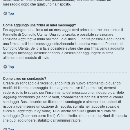
messaggio dopo che qualcuno ha risposto.
Top
Come aggiungo una firma ai miei messaggi?
Per aggiungere una firma ad un messaggio devi prima crearne una tramite il
Pannello di Controllo Utente. Una volta creata, è possibile selezionare
l’opzione
Aggiungi la firma
nel modulo di invio. È inoltre possibile aggiungere
una firma a tutti i tuoi messaggi selezionando l’apposita voce nel Pannello di
Controllo Utente. Se lo si fa, è possibile evitare che una firma venga aggiunta
ai singoli messaggi deselezionando la casella per aggiungere la firma
all’interno del modulo di invio.
Top
Come creo un sondaggio?
Creare un sondaggio è facile: quando inizi un nuovo argomento (o quando
modifichi il primo messaggio di un argomento, se ti è permesso) dovresti
vedere, sotto lo spazio per l’inserimento del messaggio, un riquadro dal titolo
Aggiungi sondaggio
(se non lo vedi, probabilmente non hai il diritto di creare
sondaggi). Basta inserire un titolo per il sondaggio e almeno due opzioni di
risposta (per inserire un’opzione di risposta, scrivila nell’apposito spazio e
clicca su
Aggiungi un’opzione
). Puoi anche stabilire i giorni di durata del
sondaggio (0 per non porre limiti). C’è un limite al numero di opzioni di risposta
che puoi aggiungere, stabilito dall’amministratore.
Top