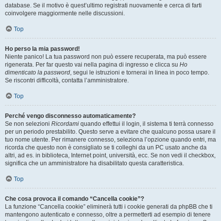
database. Se il motivo è quest’ultimo registrati nuovamente e cerca di farti
coinvolgere maggiormente nelle discussioni.
Top
Ho perso la mia password!
Niente panico! La tua password non può essere recuperata, ma può essere
rigenerata. Per far questo vai nella pagina di ingresso e clicca su
Ho
dimenticato la password
, segui le istruzioni e tornerai in linea in poco tempo.
Se riscontri difficoltà, contatta l’amministratore.
Top
Perché vengo disconnesso automaticamente?
Se non selezioni
Ricordami
quando effettui il login, il sistema ti terrà connesso
per un periodo prestabilito. Questo serve a evitare che qualcuno possa usare il
tuo nome utente. Per rimanere connesso, seleziona l’opzione quando entri, ma
ricorda che questo non è consigliato se ti colleghi da un PC usato anche da
altri, ad es. in biblioteca, Internet point, università, ecc. Se non vedi il checkbox,
significa che un amministratore ha disabilitato questa caratteristica.
Top
Che cosa provoca il comando “Cancella cookie”?
La funzione “Cancella cookie” eliminerà tutti i cookie generati da phpBB che ti
mantengono autenticato e connesso, oltre a permetterti ad esempio di tenere