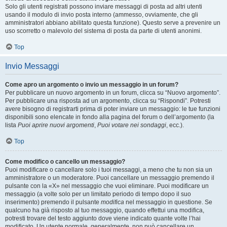
Solo gli utenti registrati possono inviare messaggi di posta ad altri utenti
usando il modulo di invio posta interno (ammesso, ovviamente, che gli
amministratori abbiano abilitato questa funzione). Questo serve a prevenire un
uso scorretto o malevolo del sistema di posta da parte di utenti anonimi.
Top
Invio Messaggi
Come apro un argomento o invio un messaggio in un forum?
Per pubblicare un nuovo argomento in un forum, clicca su “Nuovo argomento”.
Per pubblicare una risposta ad un argomento, clicca su “Rispondi”. Potresti
avere bisogno di registrarti prima di poter inviare un messaggio: le tue funzioni
disponibili sono elencate in fondo alla pagina del forum o dell’argomento (la
lista
Puoi aprire nuovi argomenti
,
Puoi votare nei sondaggi
, ecc.).
Top
Come modifico o cancello un messaggio?
Puoi modificare o cancellare solo i tuoi messaggi, a meno che tu non sia un
amministratore o un moderatore. Puoi cancellare un messaggio premendo il
pulsante con la «X» nel messaggio che vuoi eliminare. Puoi modificare un
messaggio (a volte solo per un limitato periodo di tempo dopo il suo
inserimento) premendo il pulsante
modifica
nel messaggio in questione. Se
qualcuno ha già risposto al tuo messaggio, quando effettui una modifica,
potresti trovare del testo aggiunto dove viene indicato quante volte l’hai
modificato. Un utente normale, generalmente, non può cancellare un