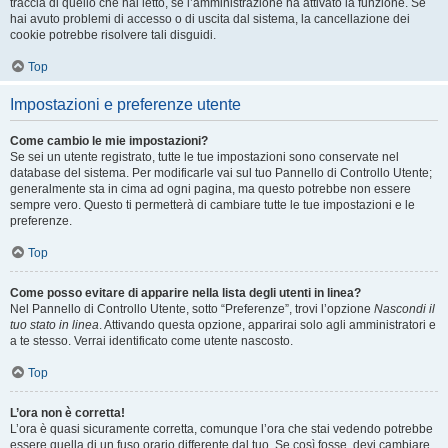
traccia di quello che hai letto, se l’amministrazione ha attivato la funzione. Se
hai avuto problemi di accesso o di uscita dal sistema, la cancellazione dei
cookie potrebbe risolvere tali disguidi.
Top
Impostazioni e preferenze utente
Come cambio le mie impostazioni?
Se sei un utente registrato, tutte le tue impostazioni sono conservate nel
database del sistema. Per modificarle vai sul tuo Pannello di Controllo Utente;
generalmente sta in cima ad ogni pagina, ma questo potrebbe non essere
sempre vero. Questo ti permetterà di cambiare tutte le tue impostazioni e le
preferenze.
Top
Come posso evitare di apparire nella lista degli utenti in linea?
Nel Pannello di Controllo Utente, sotto “Preferenze”, trovi l’opzione
Nascondi il
tuo stato in linea
. Attivando questa opzione, apparirai solo agli amministratori e
a te stesso. Verrai identificato come utente nascosto.
Top
L’ora non è corretta!
L’ora è quasi sicuramente corretta, comunque l’ora che stai vedendo potrebbe
essere quella di un fuso orario differente dal tuo. Se così fosse, devi cambiare