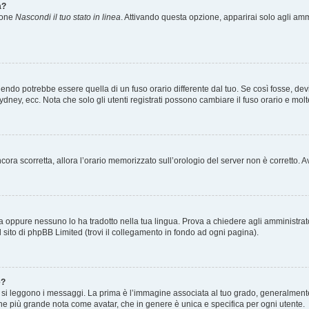
a?
zione
Nascondi il tuo stato in linea
. Attivando questa opzione, apparirai solo agli ammi
ndo potrebbe essere quella di un fuso orario differente dal tuo. Se così fosse, devi 
ydney, ecc. Nota che solo gli utenti registrati possono cambiare il fuso orario e mol
 ancora scorretta, allora l’orario memorizzato sull’orologio del server non è corretto
a oppure nessuno lo ha tradotto nella tua lingua. Prova a chiedere agli amministrator
l sito di phpBB Limited (trovi il collegamento in fondo ad ogni pagina).
e?
 leggono i messaggi. La prima è l’immagine associata al tuo grado, generalmente ha
agine più grande nota come avatar, che in genere è unica e specifica per ogni utente.