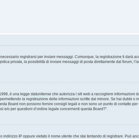
necessario registrarsi per inviare messaggi. Comunque, la registrazione ti darà acce
tica privata, la possibilità di inviare messaggi di posta direttamente dal forum, l’is
98, è una legge statunitense che autorizza i siti web a raccogliere informazioni da 
, permettendo la registrazione delle informazioni scritte dal minore. Se hai dubbi o i
esta Board non possono fornire consigli legali e non sono un punto di contatto per q
i e/o per questioni d’ordine legale concernenti questa Board?”.
 indirizzo IP oppure vietato il nome utente che stai tentando di registrare. Può anch