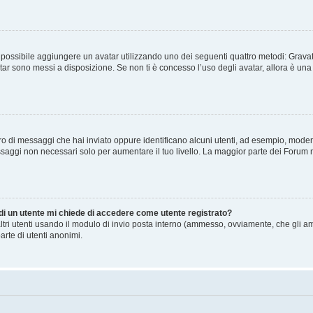
” è possibile aggiungere un avatar utilizzando uno dei seguenti quattro metodi: Gra
atar sono messi a disposizione. Se non ti è concesso l’uso degli avatar, allora è un
mero di messaggi che hai inviato oppure identificano alcuni utenti, ad esempio, mode
ssaggi non necessari solo per aumentare il tuo livello. La maggior parte dei Forum
 di un utente mi chiede di accedere come utente registrato?
altri utenti usando il modulo di invio posta interno (ammesso, ovviamente, che gli a
arte di utenti anonimi.