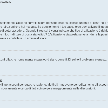
sistenza.
sattamente. Se sono corretti, allora possono esser successe un paio di cose: se il 
le istruzioni che hai ricevuto. Se questo non è il tuo caso, forse devi attivare il tu
di poter accedere. Quando ti registri ti verrà indicato che tipo di attivazione è richi
e il tuo indirizzo di posta sia valido? (L’attivazione via posta serve a ridurre la po
 prova a contattare un amministratore.
ontrolla che nome utente e password siano corretti. Di solito il problema è questo, a
i?!
o il tuo account per qualche ragione. Molti siti rimuovono periodicamente gli accoun
ti nuovamente e cerca di farti coinvolgere maggiormente nelle discussioni.