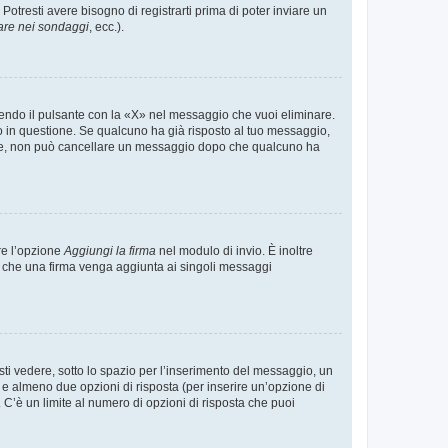
tresti avere bisogno di registrarti prima di poter inviare un
are nei sondaggi
, ecc.).
endo il pulsante con la «X» nel messaggio che vuoi eliminare.
in questione. Se qualcuno ha già risposto al tuo messaggio,
mente, non può cancellare un messaggio dopo che qualcuno ha
re l’opzione
Aggiungi la firma
nel modulo di invio. È inoltre
re che una firma venga aggiunta ai singoli messaggi
i vedere, sotto lo spazio per l’inserimento del messaggio, un
o e almeno due opzioni di risposta (per inserire un’opzione di
). C’è un limite al numero di opzioni di risposta che puoi