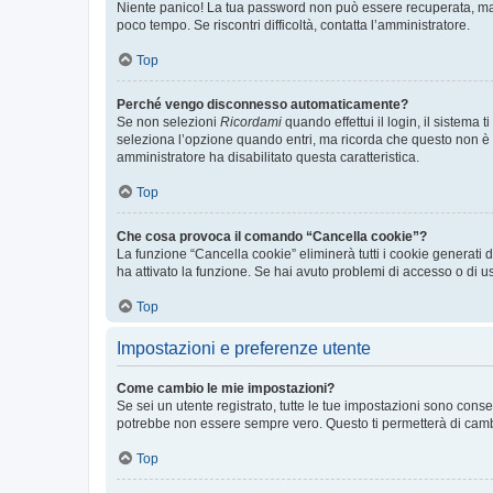
Niente panico! La tua password non può essere recuperata, ma p
poco tempo. Se riscontri difficoltà, contatta l’amministratore.
Top
Perché vengo disconnesso automaticamente?
Se non selezioni
Ricordami
quando effettui il login, il sistem
seleziona l’opzione quando entri, ma ricorda che questo non è con
amministratore ha disabilitato questa caratteristica.
Top
Che cosa provoca il comando “Cancella cookie”?
La funzione “Cancella cookie” eliminerà tutti i cookie generati
ha attivato la funzione. Se hai avuto problemi di accesso o di us
Top
Impostazioni e preferenze utente
Come cambio le mie impostazioni?
Se sei un utente registrato, tutte le tue impostazioni sono con
potrebbe non essere sempre vero. Questo ti permetterà di cambia
Top