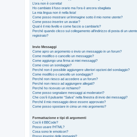
L’ora non è corretta!
Ho cambiato il fuso orario ma l’ora è ancora sbagliata
La mia lingua non è nella lista!
Come posso mostrare un’immagine sotto il mio nome utente?
Come posso inserire un avatar?
Qual è il mio livello e come faccio a cambiarlo?
Perché quando clicco sul collegamento all’indirizzo di posta di un ute
registrato?
Invio Messaggi
Come apro un argomento o invio un messaggio in un forum?
Come modifico o cancello un messaggio?
Come aggiungo una firma ai miei messaggi?
Come creo un sondaggio?
Perché non è possibile aggiungere ulteriori opzioni del sondaggio?
Come modifico o cancello un sondaggio?
Perché non riesco ad accedere a un forum?
Perché non riesco ad aggiungere allegati?
Perché ho ricevuto un richiamo?
Come posso segnalare messaggi ai moderatori?
Che cos’è il pulsante “Salva” nella finestra di invio dei messaggi?
Perché il mio messaggio deve essere approvato?
Come posso spostare in cima un mio argomento?
Formattazione e tipi di argomenti
Cos’è il BBCode?
Posso usare l’HTML?
Cosa sono le emoticon?
Posso inserire delle immagini?