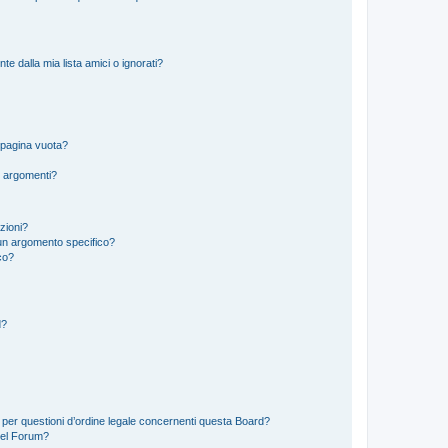
 dalla mia lista amici o ignorati?
 pagina vuota?
i argomenti?
izioni?
un argomento specifico?
co?
d?
 per questioni d’ordine legale concernenti questa Board?
del Forum?