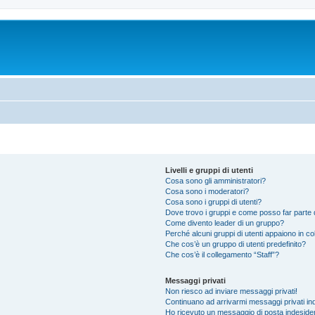
Livelli e gruppi di utenti
Cosa sono gli amministratori?
Cosa sono i moderatori?
Cosa sono i gruppi di utenti?
Dove trovo i gruppi e come posso far parte d
Come divento leader di un gruppo?
Perché alcuni gruppi di utenti appaiono in colo
Che cos’è un gruppo di utenti predefinito?
Che cos’è il collegamento “Staff”?
Messaggi privati
Non riesco ad inviare messaggi privati!
Continuano ad arrivarmi messaggi privati ind
Ho ricevuto un messaggio di posta indeside