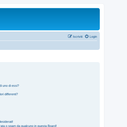
Iscriviti
Login
i uno di essi?
ri differenti?
esiderati!
rata o spam da qualcuno in questa Board!