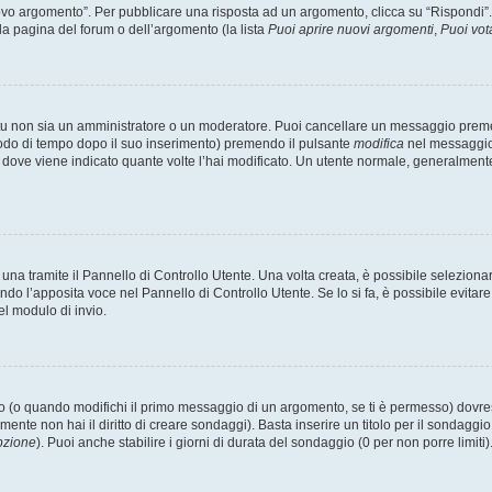
 argomento”. Per pubblicare una risposta ad un argomento, clicca su “Rispondi”. Po
la pagina del forum o dell’argomento (la lista
Puoi aprire nuovi argomenti
,
Puoi vot
 tu non sia un amministratore o un moderatore. Puoi cancellare un messaggio prem
iodo di tempo dopo il suo inserimento) premendo il pulsante
modifica
nel messaggio 
nto dove viene indicato quante volte l’hai modificato. Un utente normale, general
a tramite il Pannello di Controllo Utente. Una volta creata, è possibile seleziona
ndo l’apposita voce nel Pannello di Controllo Utente. Se lo si fa, è possibile evita
el modulo di invio.
(o quando modifichi il primo messaggio di un argomento, se ti è permesso) dovrest
mente non hai il diritto di creare sondaggi). Basta inserire un titolo per il sondaggi
pzione
). Puoi anche stabilire i giorni di durata del sondaggio (0 per non porre limiti