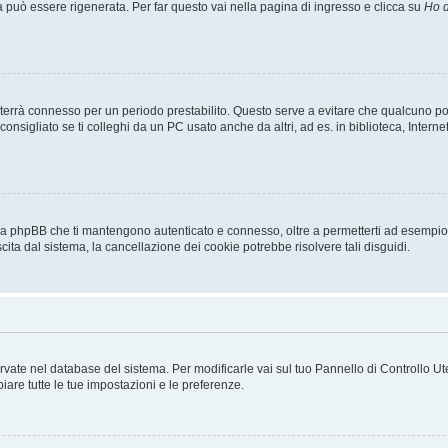
uò essere rigenerata. Per far questo vai nella pagina di ingresso e clicca su
Ho d
a ti terrà connesso per un periodo prestabilito. Questo serve a evitare che qualcuno
sigliato se ti colleghi da un PC usato anche da altri, ad es. in biblioteca, Internet
 da phpBB che ti mantengono autenticato e connesso, oltre a permetterti ad esempio d
cita dal sistema, la cancellazione dei cookie potrebbe risolvere tali disguidi.
servate nel database del sistema. Per modificarle vai sul tuo Pannello di Controllo
re tutte le tue impostazioni e le preferenze.