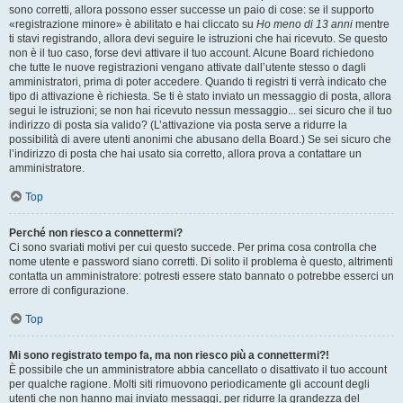
sono corretti, allora possono esser successe un paio di cose: se il supporto
«registrazione minore» è abilitato e hai cliccato su
Ho meno di 13 anni
mentre
ti stavi registrando, allora devi seguire le istruzioni che hai ricevuto. Se questo
non è il tuo caso, forse devi attivare il tuo account. Alcune Board richiedono
che tutte le nuove registrazioni vengano attivate dall’utente stesso o dagli
amministratori, prima di poter accedere. Quando ti registri ti verrà indicato che
tipo di attivazione è richiesta. Se ti è stato inviato un messaggio di posta, allora
segui le istruzioni; se non hai ricevuto nessun messaggio... sei sicuro che il tuo
indirizzo di posta sia valido? (L’attivazione via posta serve a ridurre la
possibilità di avere utenti anonimi che abusano della Board.) Se sei sicuro che
l’indirizzo di posta che hai usato sia corretto, allora prova a contattare un
amministratore.
Top
Perché non riesco a connettermi?
Ci sono svariati motivi per cui questo succede. Per prima cosa controlla che
nome utente e password siano corretti. Di solito il problema è questo, altrimenti
contatta un amministratore: potresti essere stato bannato o potrebbe esserci un
errore di configurazione.
Top
Mi sono registrato tempo fa, ma non riesco più a connettermi?!
È possibile che un amministratore abbia cancellato o disattivato il tuo account
per qualche ragione. Molti siti rimuovono periodicamente gli account degli
utenti che non hanno mai inviato messaggi, per ridurre la grandezza del