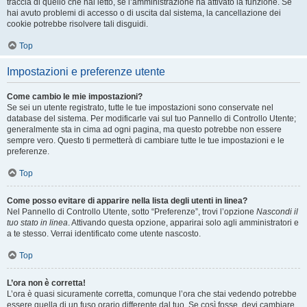
traccia di quello che hai letto, se l’amministrazione ha attivato la funzione. Se
hai avuto problemi di accesso o di uscita dal sistema, la cancellazione dei
cookie potrebbe risolvere tali disguidi.
Top
Impostazioni e preferenze utente
Come cambio le mie impostazioni?
Se sei un utente registrato, tutte le tue impostazioni sono conservate nel
database del sistema. Per modificarle vai sul tuo Pannello di Controllo Utente;
generalmente sta in cima ad ogni pagina, ma questo potrebbe non essere
sempre vero. Questo ti permetterà di cambiare tutte le tue impostazioni e le
preferenze.
Top
Come posso evitare di apparire nella lista degli utenti in linea?
Nel Pannello di Controllo Utente, sotto “Preferenze”, trovi l’opzione
Nascondi il
tuo stato in linea
. Attivando questa opzione, apparirai solo agli amministratori e
a te stesso. Verrai identificato come utente nascosto.
Top
L’ora non è corretta!
L’ora è quasi sicuramente corretta, comunque l’ora che stai vedendo potrebbe
essere quella di un fuso orario differente dal tuo. Se così fosse, devi cambiare