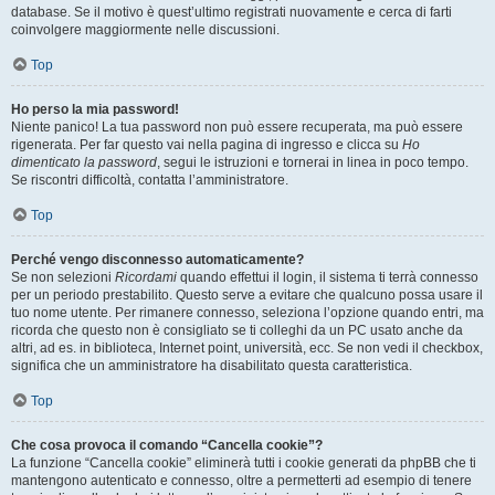
database. Se il motivo è quest’ultimo registrati nuovamente e cerca di farti
coinvolgere maggiormente nelle discussioni.
Top
Ho perso la mia password!
Niente panico! La tua password non può essere recuperata, ma può essere
rigenerata. Per far questo vai nella pagina di ingresso e clicca su
Ho
dimenticato la password
, segui le istruzioni e tornerai in linea in poco tempo.
Se riscontri difficoltà, contatta l’amministratore.
Top
Perché vengo disconnesso automaticamente?
Se non selezioni
Ricordami
quando effettui il login, il sistema ti terrà connesso
per un periodo prestabilito. Questo serve a evitare che qualcuno possa usare il
tuo nome utente. Per rimanere connesso, seleziona l’opzione quando entri, ma
ricorda che questo non è consigliato se ti colleghi da un PC usato anche da
altri, ad es. in biblioteca, Internet point, università, ecc. Se non vedi il checkbox,
significa che un amministratore ha disabilitato questa caratteristica.
Top
Che cosa provoca il comando “Cancella cookie”?
La funzione “Cancella cookie” eliminerà tutti i cookie generati da phpBB che ti
mantengono autenticato e connesso, oltre a permetterti ad esempio di tenere