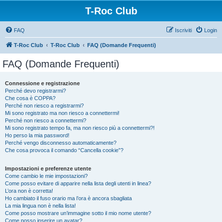
T-Roc Club
FAQ
Iscriviti
Login
T-Roc Club
T-Roc Club
FAQ (Domande Frequenti)
FAQ (Domande Frequenti)
Connessione e registrazione
Perché devo registrarmi?
Che cosa è COPPA?
Perché non riesco a registrarmi?
Mi sono registrato ma non riesco a connettermi!
Perché non riesco a connettermi?
Mi sono registrato tempo fa, ma non riesco più a connettermi?!
Ho perso la mia password!
Perché vengo disconnesso automaticamente?
Che cosa provoca il comando “Cancella cookie”?
Impostazioni e preferenze utente
Come cambio le mie impostazioni?
Come posso evitare di apparire nella lista degli utenti in linea?
L’ora non è corretta!
Ho cambiato il fuso orario ma l’ora è ancora sbagliata
La mia lingua non è nella lista!
Come posso mostrare un’immagine sotto il mio nome utente?
Come posso inserire un avatar?