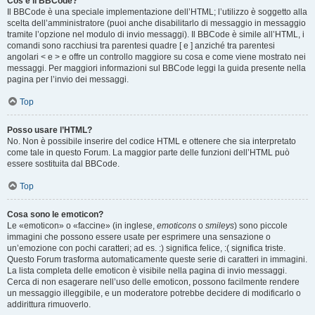
Cos’è il BBCode?
Il BBCode è una speciale implementazione dell’HTML; l’utilizzo è soggetto alla
scelta dell’amministratore (puoi anche disabilitarlo di messaggio in messaggio
tramite l’opzione nel modulo di invio messaggi). Il BBCode è simile all’HTML, i
comandi sono racchiusi tra parentesi quadre [ e ] anziché tra parentesi
angolari < e > e offre un controllo maggiore su cosa e come viene mostrato nei
messaggi. Per maggiori informazioni sul BBCode leggi la guida presente nella
pagina per l’invio dei messaggi.
Top
Posso usare l’HTML?
No. Non è possibile inserire del codice HTML e ottenere che sia interpretato
come tale in questo Forum. La maggior parte delle funzioni dell’HTML può
essere sostituita dal BBCode.
Top
Cosa sono le emoticon?
Le «emoticon» o «faccine» (in inglese,
emoticons
o
smileys
) sono piccole
immagini che possono essere usate per esprimere una sensazione o
un’emozione con pochi caratteri; ad es. :) significa felice, :( significa triste.
Questo Forum trasforma automaticamente queste serie di caratteri in immagini.
La lista completa delle emoticon è visibile nella pagina di invio messaggi.
Cerca di non esagerare nell’uso delle emoticon, possono facilmente rendere
un messaggio illeggibile, e un moderatore potrebbe decidere di modificarlo o
addirittura rimuoverlo.