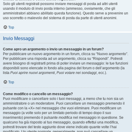
Solo gli utenti registrati possono inviare messaggi di posta ad altri utenti
usando il modulo di invio posta interno (ammesso, ovviamente, che gli
amministratori abbiano abilitato questa funzione). Questo serve a prevenire un
uso scorretto o malevolo del sistema di posta da parte di utenti anonimi.
Top
Invio Messaggi
Come apro un argomento o invio un messaggio in un forum?
Per pubblicare un nuovo argomento in un forum, clicca su “Nuovo argomento”.
Per pubblicare una risposta ad un argomento, clicca su “Rispondi”. Potresti
avere bisogno di registrarti prima di poter inviare un messaggio: le tue funzioni
disponibili sono elencate in fondo alla pagina del forum o dell’argomento (la
lista
Puoi aprire nuovi argomenti
,
Puoi votare nei sondaggi
, ecc.).
Top
Come modifico o cancello un messaggio?
Puoi modificare o cancellare solo i tuoi messaggi, a meno che tu non sia un
amministratore o un moderatore. Puoi cancellare un messaggio premendo il
pulsante con la «X» nel messaggio che vuoi eliminare. Puoi modificare un
messaggio (a volte solo per un limitato periodo di tempo dopo il suo
inserimento) premendo il pulsante
modifica
nel messaggio in questione. Se
qualcuno ha già risposto al tuo messaggio, quando effettui una modifica,
potresti trovare del testo aggiunto dove viene indicato quante volte l’hai
modificato. Un utente normale, generalmente, non può cancellare un