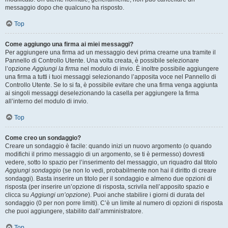
messaggio dopo che qualcuno ha risposto.
Top
Come aggiungo una firma ai miei messaggi?
Per aggiungere una firma ad un messaggio devi prima crearne una tramite il
Pannello di Controllo Utente. Una volta creata, è possibile selezionare
l’opzione
Aggiungi la firma
nel modulo di invio. È inoltre possibile aggiungere
una firma a tutti i tuoi messaggi selezionando l’apposita voce nel Pannello di
Controllo Utente. Se lo si fa, è possibile evitare che una firma venga aggiunta
ai singoli messaggi deselezionando la casella per aggiungere la firma
all’interno del modulo di invio.
Top
Come creo un sondaggio?
Creare un sondaggio è facile: quando inizi un nuovo argomento (o quando
modifichi il primo messaggio di un argomento, se ti è permesso) dovresti
vedere, sotto lo spazio per l’inserimento del messaggio, un riquadro dal titolo
Aggiungi sondaggio
(se non lo vedi, probabilmente non hai il diritto di creare
sondaggi). Basta inserire un titolo per il sondaggio e almeno due opzioni di
risposta (per inserire un’opzione di risposta, scrivila nell’apposito spazio e
clicca su
Aggiungi un’opzione
). Puoi anche stabilire i giorni di durata del
sondaggio (0 per non porre limiti). C’è un limite al numero di opzioni di risposta
che puoi aggiungere, stabilito dall’amministratore.
Top