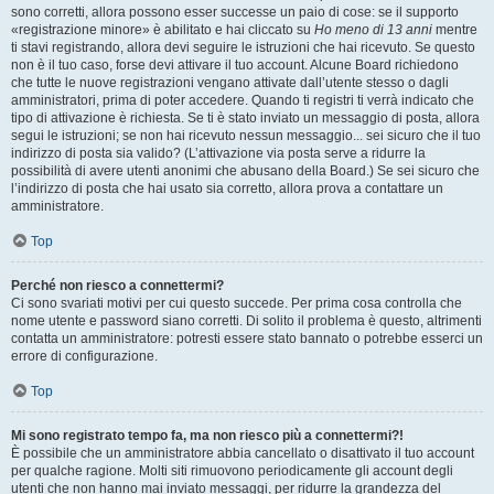
sono corretti, allora possono esser successe un paio di cose: se il supporto
«registrazione minore» è abilitato e hai cliccato su
Ho meno di 13 anni
mentre
ti stavi registrando, allora devi seguire le istruzioni che hai ricevuto. Se questo
non è il tuo caso, forse devi attivare il tuo account. Alcune Board richiedono
che tutte le nuove registrazioni vengano attivate dall’utente stesso o dagli
amministratori, prima di poter accedere. Quando ti registri ti verrà indicato che
tipo di attivazione è richiesta. Se ti è stato inviato un messaggio di posta, allora
segui le istruzioni; se non hai ricevuto nessun messaggio... sei sicuro che il tuo
indirizzo di posta sia valido? (L’attivazione via posta serve a ridurre la
possibilità di avere utenti anonimi che abusano della Board.) Se sei sicuro che
l’indirizzo di posta che hai usato sia corretto, allora prova a contattare un
amministratore.
Top
Perché non riesco a connettermi?
Ci sono svariati motivi per cui questo succede. Per prima cosa controlla che
nome utente e password siano corretti. Di solito il problema è questo, altrimenti
contatta un amministratore: potresti essere stato bannato o potrebbe esserci un
errore di configurazione.
Top
Mi sono registrato tempo fa, ma non riesco più a connettermi?!
È possibile che un amministratore abbia cancellato o disattivato il tuo account
per qualche ragione. Molti siti rimuovono periodicamente gli account degli
utenti che non hanno mai inviato messaggi, per ridurre la grandezza del