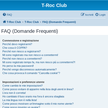
T-Roc Club
FAQ
Iscriviti
Login
T-Roc Club
T-Roc Club
FAQ (Domande Frequenti)
FAQ (Domande Frequenti)
Connessione e registrazione
Perché devo registrarmi?
Che cosa è COPPA?
Perché non riesco a registrarmi?
Mi sono registrato ma non riesco a connettermi!
Perché non riesco a connettermi?
Mi sono registrato tempo fa, ma non riesco più a connettermi?!
Ho perso la mia password!
Perché vengo disconnesso automaticamente?
Che cosa provoca il comando “Cancella cookie”?
Impostazioni e preferenze utente
Come cambio le mie impostazioni?
Come posso evitare di apparire nella lista degli utenti in linea?
L’ora non è corretta!
Ho cambiato il fuso orario ma l’ora è ancora sbagliata
La mia lingua non è nella lista!
Come posso mostrare un’immagine sotto il mio nome utente?
Come posso inserire un avatar?