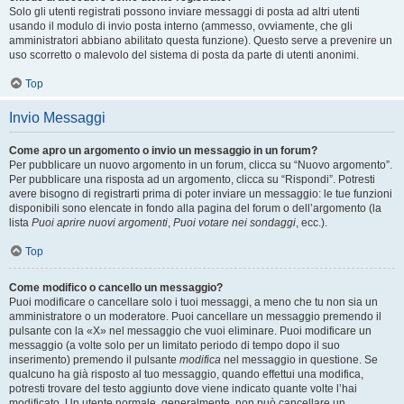
Solo gli utenti registrati possono inviare messaggi di posta ad altri utenti
usando il modulo di invio posta interno (ammesso, ovviamente, che gli
amministratori abbiano abilitato questa funzione). Questo serve a prevenire un
uso scorretto o malevolo del sistema di posta da parte di utenti anonimi.
Top
Invio Messaggi
Come apro un argomento o invio un messaggio in un forum?
Per pubblicare un nuovo argomento in un forum, clicca su “Nuovo argomento”.
Per pubblicare una risposta ad un argomento, clicca su “Rispondi”. Potresti
avere bisogno di registrarti prima di poter inviare un messaggio: le tue funzioni
disponibili sono elencate in fondo alla pagina del forum o dell’argomento (la
lista
Puoi aprire nuovi argomenti
,
Puoi votare nei sondaggi
, ecc.).
Top
Come modifico o cancello un messaggio?
Puoi modificare o cancellare solo i tuoi messaggi, a meno che tu non sia un
amministratore o un moderatore. Puoi cancellare un messaggio premendo il
pulsante con la «X» nel messaggio che vuoi eliminare. Puoi modificare un
messaggio (a volte solo per un limitato periodo di tempo dopo il suo
inserimento) premendo il pulsante
modifica
nel messaggio in questione. Se
qualcuno ha già risposto al tuo messaggio, quando effettui una modifica,
potresti trovare del testo aggiunto dove viene indicato quante volte l’hai
modificato. Un utente normale, generalmente, non può cancellare un