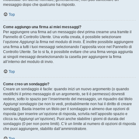
messaggio dopo che qualcuno ha risposto.
Top
Come aggiungo una firma ai miei messaggi?
Per aggiungere una firma ad un messaggio devi prima crearne una tramite il
Pannello di Controllo Utente. Una volta creata, è possibile selezionare
l’opzione
Aggiungi la firma
nel modulo di invio. È inoltre possibile aggiungere
una firma a tutti i tuoi messaggi selezionando l’apposita voce nel Pannello di
Controllo Utente. Se lo si fa, è possibile evitare che una firma venga aggiunta
ai singoli messaggi deselezionando la casella per aggiungere la firma
all’interno del modulo di invio.
Top
Come creo un sondaggio?
Creare un sondaggio è facile: quando inizi un nuovo argomento (o quando
modifichi il primo messaggio di un argomento, se ti è permesso) dovresti
vedere, sotto lo spazio per l’inserimento del messaggio, un riquadro dal titolo
Aggiungi sondaggio
(se non lo vedi, probabilmente non hai il diritto di creare
sondaggi). Basta inserire un titolo per il sondaggio e almeno due opzioni di
risposta (per inserire un’opzione di risposta, scrivila nell’apposito spazio e
clicca su
Aggiungi un’opzione
). Puoi anche stabilire i giorni di durata del
sondaggio (0 per non porre limiti). C’è un limite al numero di opzioni di risposta
che puoi aggiungere, stabilito dall’amministratore.
Top