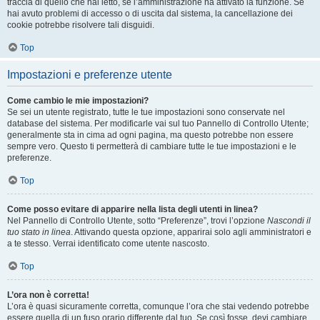
traccia di quello che hai letto, se l’amministrazione ha attivato la funzione. Se
hai avuto problemi di accesso o di uscita dal sistema, la cancellazione dei
cookie potrebbe risolvere tali disguidi.
Top
Impostazioni e preferenze utente
Come cambio le mie impostazioni?
Se sei un utente registrato, tutte le tue impostazioni sono conservate nel
database del sistema. Per modificarle vai sul tuo Pannello di Controllo Utente;
generalmente sta in cima ad ogni pagina, ma questo potrebbe non essere
sempre vero. Questo ti permetterà di cambiare tutte le tue impostazioni e le
preferenze.
Top
Come posso evitare di apparire nella lista degli utenti in linea?
Nel Pannello di Controllo Utente, sotto “Preferenze”, trovi l’opzione
Nascondi il
tuo stato in linea
. Attivando questa opzione, apparirai solo agli amministratori e
a te stesso. Verrai identificato come utente nascosto.
Top
L’ora non è corretta!
L’ora è quasi sicuramente corretta, comunque l’ora che stai vedendo potrebbe
essere quella di un fuso orario differente dal tuo. Se così fosse, devi cambiare