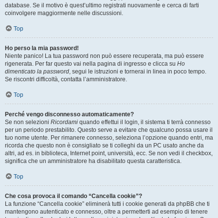
database. Se il motivo è quest’ultimo registrati nuovamente e cerca di farti
coinvolgere maggiormente nelle discussioni.
Top
Ho perso la mia password!
Niente panico! La tua password non può essere recuperata, ma può essere
rigenerata. Per far questo vai nella pagina di ingresso e clicca su
Ho
dimenticato la password
, segui le istruzioni e tornerai in linea in poco tempo.
Se riscontri difficoltà, contatta l’amministratore.
Top
Perché vengo disconnesso automaticamente?
Se non selezioni
Ricordami
quando effettui il login, il sistema ti terrà connesso
per un periodo prestabilito. Questo serve a evitare che qualcuno possa usare il
tuo nome utente. Per rimanere connesso, seleziona l’opzione quando entri, ma
ricorda che questo non è consigliato se ti colleghi da un PC usato anche da
altri, ad es. in biblioteca, Internet point, università, ecc. Se non vedi il checkbox,
significa che un amministratore ha disabilitato questa caratteristica.
Top
Che cosa provoca il comando “Cancella cookie”?
La funzione “Cancella cookie” eliminerà tutti i cookie generati da phpBB che ti
mantengono autenticato e connesso, oltre a permetterti ad esempio di tenere