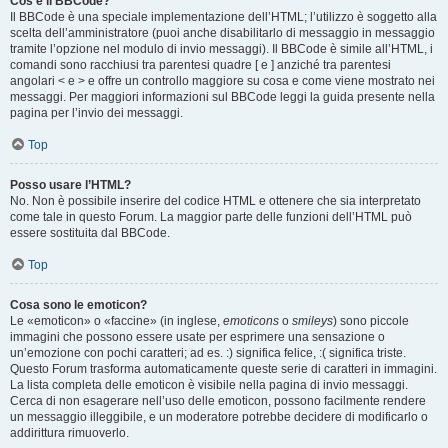
Cos’è il BBCode?
Il BBCode è una speciale implementazione dell’HTML; l’utilizzo è soggetto alla
scelta dell’amministratore (puoi anche disabilitarlo di messaggio in messaggio
tramite l’opzione nel modulo di invio messaggi). Il BBCode è simile all’HTML, i
comandi sono racchiusi tra parentesi quadre [ e ] anziché tra parentesi
angolari < e > e offre un controllo maggiore su cosa e come viene mostrato nei
messaggi. Per maggiori informazioni sul BBCode leggi la guida presente nella
pagina per l’invio dei messaggi.
Top
Posso usare l’HTML?
No. Non è possibile inserire del codice HTML e ottenere che sia interpretato
come tale in questo Forum. La maggior parte delle funzioni dell’HTML può
essere sostituita dal BBCode.
Top
Cosa sono le emoticon?
Le «emoticon» o «faccine» (in inglese,
emoticons
o
smileys
) sono piccole
immagini che possono essere usate per esprimere una sensazione o
un’emozione con pochi caratteri; ad es. :) significa felice, :( significa triste.
Questo Forum trasforma automaticamente queste serie di caratteri in immagini.
La lista completa delle emoticon è visibile nella pagina di invio messaggi.
Cerca di non esagerare nell’uso delle emoticon, possono facilmente rendere
un messaggio illeggibile, e un moderatore potrebbe decidere di modificarlo o
addirittura rimuoverlo.