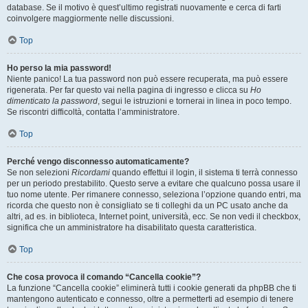
database. Se il motivo è quest’ultimo registrati nuovamente e cerca di farti
coinvolgere maggiormente nelle discussioni.
Top
Ho perso la mia password!
Niente panico! La tua password non può essere recuperata, ma può essere
rigenerata. Per far questo vai nella pagina di ingresso e clicca su
Ho
dimenticato la password
, segui le istruzioni e tornerai in linea in poco tempo.
Se riscontri difficoltà, contatta l’amministratore.
Top
Perché vengo disconnesso automaticamente?
Se non selezioni
Ricordami
quando effettui il login, il sistema ti terrà connesso
per un periodo prestabilito. Questo serve a evitare che qualcuno possa usare il
tuo nome utente. Per rimanere connesso, seleziona l’opzione quando entri, ma
ricorda che questo non è consigliato se ti colleghi da un PC usato anche da
altri, ad es. in biblioteca, Internet point, università, ecc. Se non vedi il checkbox,
significa che un amministratore ha disabilitato questa caratteristica.
Top
Che cosa provoca il comando “Cancella cookie”?
La funzione “Cancella cookie” eliminerà tutti i cookie generati da phpBB che ti
mantengono autenticato e connesso, oltre a permetterti ad esempio di tenere