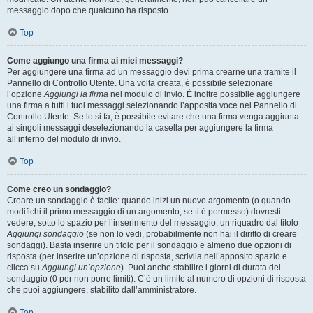
messaggio dopo che qualcuno ha risposto.
Top
Come aggiungo una firma ai miei messaggi?
Per aggiungere una firma ad un messaggio devi prima crearne una tramite il
Pannello di Controllo Utente. Una volta creata, è possibile selezionare
l’opzione
Aggiungi la firma
nel modulo di invio. È inoltre possibile aggiungere
una firma a tutti i tuoi messaggi selezionando l’apposita voce nel Pannello di
Controllo Utente. Se lo si fa, è possibile evitare che una firma venga aggiunta
ai singoli messaggi deselezionando la casella per aggiungere la firma
all’interno del modulo di invio.
Top
Come creo un sondaggio?
Creare un sondaggio è facile: quando inizi un nuovo argomento (o quando
modifichi il primo messaggio di un argomento, se ti è permesso) dovresti
vedere, sotto lo spazio per l’inserimento del messaggio, un riquadro dal titolo
Aggiungi sondaggio
(se non lo vedi, probabilmente non hai il diritto di creare
sondaggi). Basta inserire un titolo per il sondaggio e almeno due opzioni di
risposta (per inserire un’opzione di risposta, scrivila nell’apposito spazio e
clicca su
Aggiungi un’opzione
). Puoi anche stabilire i giorni di durata del
sondaggio (0 per non porre limiti). C’è un limite al numero di opzioni di risposta
che puoi aggiungere, stabilito dall’amministratore.
Top