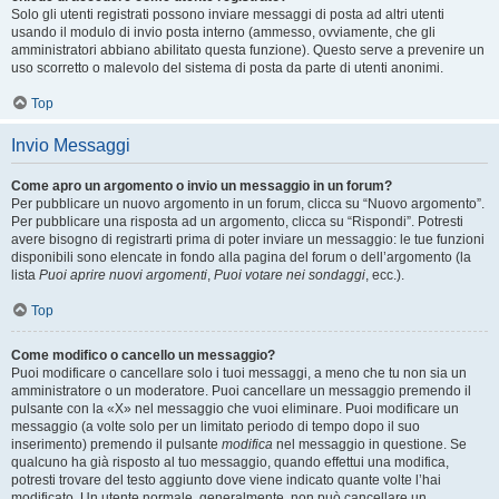
Solo gli utenti registrati possono inviare messaggi di posta ad altri utenti
usando il modulo di invio posta interno (ammesso, ovviamente, che gli
amministratori abbiano abilitato questa funzione). Questo serve a prevenire un
uso scorretto o malevolo del sistema di posta da parte di utenti anonimi.
Top
Invio Messaggi
Come apro un argomento o invio un messaggio in un forum?
Per pubblicare un nuovo argomento in un forum, clicca su “Nuovo argomento”.
Per pubblicare una risposta ad un argomento, clicca su “Rispondi”. Potresti
avere bisogno di registrarti prima di poter inviare un messaggio: le tue funzioni
disponibili sono elencate in fondo alla pagina del forum o dell’argomento (la
lista
Puoi aprire nuovi argomenti
,
Puoi votare nei sondaggi
, ecc.).
Top
Come modifico o cancello un messaggio?
Puoi modificare o cancellare solo i tuoi messaggi, a meno che tu non sia un
amministratore o un moderatore. Puoi cancellare un messaggio premendo il
pulsante con la «X» nel messaggio che vuoi eliminare. Puoi modificare un
messaggio (a volte solo per un limitato periodo di tempo dopo il suo
inserimento) premendo il pulsante
modifica
nel messaggio in questione. Se
qualcuno ha già risposto al tuo messaggio, quando effettui una modifica,
potresti trovare del testo aggiunto dove viene indicato quante volte l’hai
modificato. Un utente normale, generalmente, non può cancellare un