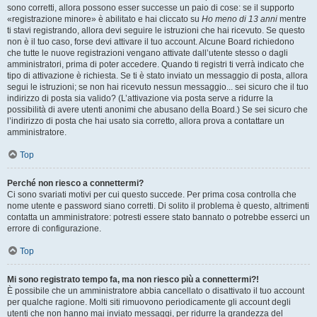
sono corretti, allora possono esser successe un paio di cose: se il supporto
«registrazione minore» è abilitato e hai cliccato su
Ho meno di 13 anni
mentre
ti stavi registrando, allora devi seguire le istruzioni che hai ricevuto. Se questo
non è il tuo caso, forse devi attivare il tuo account. Alcune Board richiedono
che tutte le nuove registrazioni vengano attivate dall’utente stesso o dagli
amministratori, prima di poter accedere. Quando ti registri ti verrà indicato che
tipo di attivazione è richiesta. Se ti è stato inviato un messaggio di posta, allora
segui le istruzioni; se non hai ricevuto nessun messaggio... sei sicuro che il tuo
indirizzo di posta sia valido? (L’attivazione via posta serve a ridurre la
possibilità di avere utenti anonimi che abusano della Board.) Se sei sicuro che
l’indirizzo di posta che hai usato sia corretto, allora prova a contattare un
amministratore.
Top
Perché non riesco a connettermi?
Ci sono svariati motivi per cui questo succede. Per prima cosa controlla che
nome utente e password siano corretti. Di solito il problema è questo, altrimenti
contatta un amministratore: potresti essere stato bannato o potrebbe esserci un
errore di configurazione.
Top
Mi sono registrato tempo fa, ma non riesco più a connettermi?!
È possibile che un amministratore abbia cancellato o disattivato il tuo account
per qualche ragione. Molti siti rimuovono periodicamente gli account degli
utenti che non hanno mai inviato messaggi, per ridurre la grandezza del