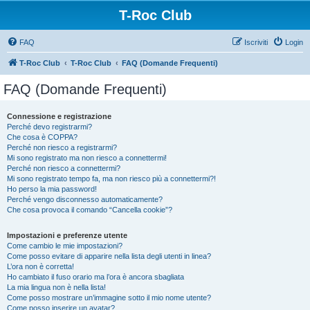
T-Roc Club
FAQ
Iscriviti
Login
T-Roc Club
T-Roc Club
FAQ (Domande Frequenti)
FAQ (Domande Frequenti)
Connessione e registrazione
Perché devo registrarmi?
Che cosa è COPPA?
Perché non riesco a registrarmi?
Mi sono registrato ma non riesco a connettermi!
Perché non riesco a connettermi?
Mi sono registrato tempo fa, ma non riesco più a connettermi?!
Ho perso la mia password!
Perché vengo disconnesso automaticamente?
Che cosa provoca il comando “Cancella cookie”?
Impostazioni e preferenze utente
Come cambio le mie impostazioni?
Come posso evitare di apparire nella lista degli utenti in linea?
L’ora non è corretta!
Ho cambiato il fuso orario ma l’ora è ancora sbagliata
La mia lingua non è nella lista!
Come posso mostrare un’immagine sotto il mio nome utente?
Come posso inserire un avatar?