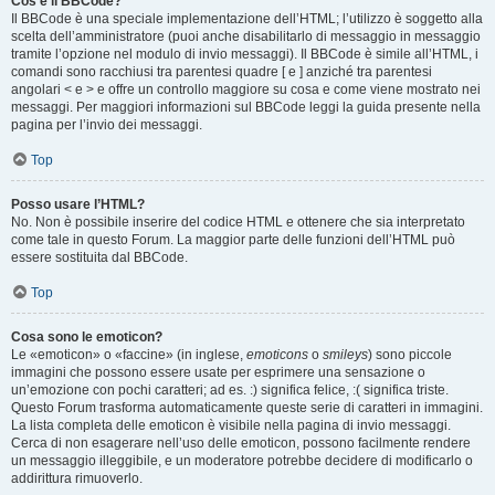
Cos’è il BBCode?
Il BBCode è una speciale implementazione dell’HTML; l’utilizzo è soggetto alla
scelta dell’amministratore (puoi anche disabilitarlo di messaggio in messaggio
tramite l’opzione nel modulo di invio messaggi). Il BBCode è simile all’HTML, i
comandi sono racchiusi tra parentesi quadre [ e ] anziché tra parentesi
angolari < e > e offre un controllo maggiore su cosa e come viene mostrato nei
messaggi. Per maggiori informazioni sul BBCode leggi la guida presente nella
pagina per l’invio dei messaggi.
Top
Posso usare l’HTML?
No. Non è possibile inserire del codice HTML e ottenere che sia interpretato
come tale in questo Forum. La maggior parte delle funzioni dell’HTML può
essere sostituita dal BBCode.
Top
Cosa sono le emoticon?
Le «emoticon» o «faccine» (in inglese,
emoticons
o
smileys
) sono piccole
immagini che possono essere usate per esprimere una sensazione o
un’emozione con pochi caratteri; ad es. :) significa felice, :( significa triste.
Questo Forum trasforma automaticamente queste serie di caratteri in immagini.
La lista completa delle emoticon è visibile nella pagina di invio messaggi.
Cerca di non esagerare nell’uso delle emoticon, possono facilmente rendere
un messaggio illeggibile, e un moderatore potrebbe decidere di modificarlo o
addirittura rimuoverlo.