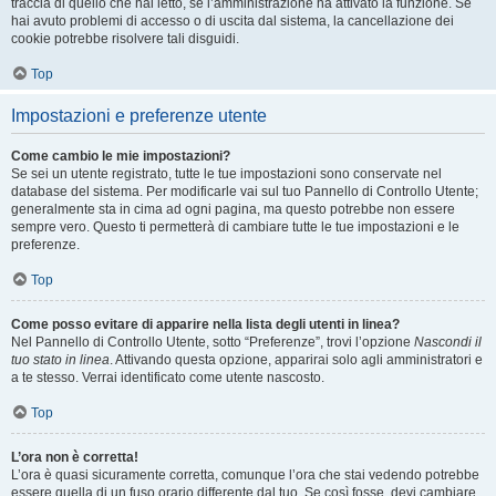
traccia di quello che hai letto, se l’amministrazione ha attivato la funzione. Se
hai avuto problemi di accesso o di uscita dal sistema, la cancellazione dei
cookie potrebbe risolvere tali disguidi.
Top
Impostazioni e preferenze utente
Come cambio le mie impostazioni?
Se sei un utente registrato, tutte le tue impostazioni sono conservate nel
database del sistema. Per modificarle vai sul tuo Pannello di Controllo Utente;
generalmente sta in cima ad ogni pagina, ma questo potrebbe non essere
sempre vero. Questo ti permetterà di cambiare tutte le tue impostazioni e le
preferenze.
Top
Come posso evitare di apparire nella lista degli utenti in linea?
Nel Pannello di Controllo Utente, sotto “Preferenze”, trovi l’opzione
Nascondi il
tuo stato in linea
. Attivando questa opzione, apparirai solo agli amministratori e
a te stesso. Verrai identificato come utente nascosto.
Top
L’ora non è corretta!
L’ora è quasi sicuramente corretta, comunque l’ora che stai vedendo potrebbe
essere quella di un fuso orario differente dal tuo. Se così fosse, devi cambiare