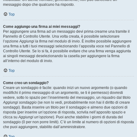
messaggio dopo che qualcuno ha risposto.
Top
Come aggiungo una firma ai miei messaggi?
Per aggiungere una firma ad un messaggio devi prima crearne una tramite il
Pannello di Controllo Utente. Una volta creata, è possibile selezionare
l’opzione
Aggiungi la firma
nel modulo di invio. È inoltre possibile aggiungere
una firma a tutti i tuoi messaggi selezionando l’apposita voce nel Pannello di
Controllo Utente. Se lo si fa, è possibile evitare che una firma venga aggiunta
ai singoli messaggi deselezionando la casella per aggiungere la firma
all’interno del modulo di invio.
Top
Come creo un sondaggio?
Creare un sondaggio è facile: quando inizi un nuovo argomento (o quando
modifichi il primo messaggio di un argomento, se ti è permesso) dovresti
vedere, sotto lo spazio per l’inserimento del messaggio, un riquadro dal titolo
Aggiungi sondaggio
(se non lo vedi, probabilmente non hai il diritto di creare
sondaggi). Basta inserire un titolo per il sondaggio e almeno due opzioni di
risposta (per inserire un’opzione di risposta, scrivila nell’apposito spazio e
clicca su
Aggiungi un’opzione
). Puoi anche stabilire i giorni di durata del
sondaggio (0 per non porre limiti). C’è un limite al numero di opzioni di risposta
che puoi aggiungere, stabilito dall’amministratore.
Top