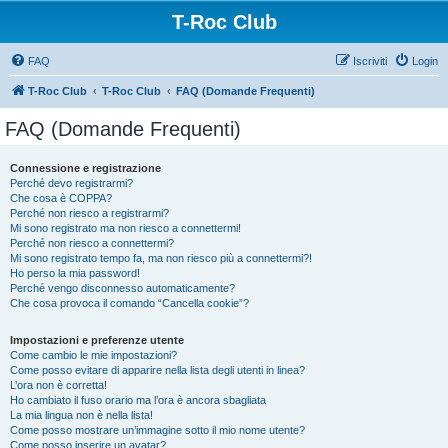
T-Roc Club
FAQ
Iscriviti
Login
T-Roc Club
T-Roc Club
FAQ (Domande Frequenti)
FAQ (Domande Frequenti)
Connessione e registrazione
Perché devo registrarmi?
Che cosa è COPPA?
Perché non riesco a registrarmi?
Mi sono registrato ma non riesco a connettermi!
Perché non riesco a connettermi?
Mi sono registrato tempo fa, ma non riesco più a connettermi?!
Ho perso la mia password!
Perché vengo disconnesso automaticamente?
Che cosa provoca il comando “Cancella cookie”?
Impostazioni e preferenze utente
Come cambio le mie impostazioni?
Come posso evitare di apparire nella lista degli utenti in linea?
L’ora non è corretta!
Ho cambiato il fuso orario ma l’ora è ancora sbagliata
La mia lingua non è nella lista!
Come posso mostrare un’immagine sotto il mio nome utente?
Come posso inserire un avatar?