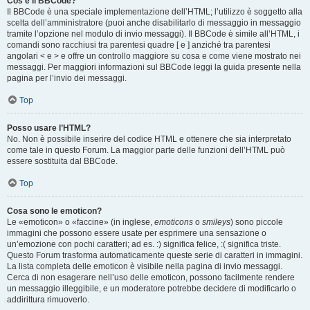
Cos’è il BBCode?
Il BBCode è una speciale implementazione dell’HTML; l’utilizzo è soggetto alla
scelta dell’amministratore (puoi anche disabilitarlo di messaggio in messaggio
tramite l’opzione nel modulo di invio messaggi). Il BBCode è simile all’HTML, i
comandi sono racchiusi tra parentesi quadre [ e ] anziché tra parentesi
angolari < e > e offre un controllo maggiore su cosa e come viene mostrato nei
messaggi. Per maggiori informazioni sul BBCode leggi la guida presente nella
pagina per l’invio dei messaggi.
Top
Posso usare l’HTML?
No. Non è possibile inserire del codice HTML e ottenere che sia interpretato
come tale in questo Forum. La maggior parte delle funzioni dell’HTML può
essere sostituita dal BBCode.
Top
Cosa sono le emoticon?
Le «emoticon» o «faccine» (in inglese,
emoticons
o
smileys
) sono piccole
immagini che possono essere usate per esprimere una sensazione o
un’emozione con pochi caratteri; ad es. :) significa felice, :( significa triste.
Questo Forum trasforma automaticamente queste serie di caratteri in immagini.
La lista completa delle emoticon è visibile nella pagina di invio messaggi.
Cerca di non esagerare nell’uso delle emoticon, possono facilmente rendere
un messaggio illeggibile, e un moderatore potrebbe decidere di modificarlo o
addirittura rimuoverlo.