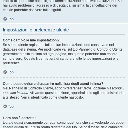
traccia di quello che hai letto, se l’amministrazione ha attivato la funzione. Se
hai avuto problemi di accesso o di uscita dal sistema, la cancellazione dei
cookie potrebbe risolvere tali disguidi.
Top
Impostazioni e preferenze utente
Come cambio le mie impostazioni?
Se sei un utente registrato, tutte le tue impostazioni sono conservate nel
database del sistema. Per modificarle vai sul tuo Pannello di Controllo Utente;
generalmente sta in cima ad ogni pagina, ma questo potrebbe non essere
sempre vero. Questo ti permetterà di cambiare tutte le tue impostazioni e le
preferenze.
Top
Come posso evitare di apparire nella lista degli utenti in linea?
Nel Pannello di Controllo Utente, sotto “Preferenze”, trovi l’opzione
Nascondi il
tuo stato in linea
. Attivando questa opzione, apparirai solo agli amministratori e
a te stesso. Verrai identificato come utente nascosto.
Top
L’ora non è corretta!
L’ora è quasi sicuramente corretta, comunque l’ora che stai vedendo potrebbe
essere quella di un fuso orario differente dal tuo. Se così fosse, devi cambiare