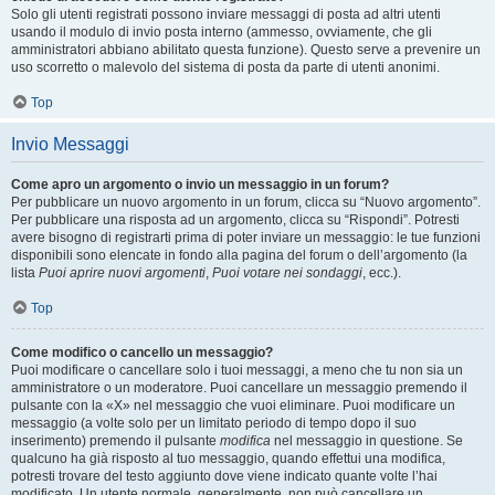
Solo gli utenti registrati possono inviare messaggi di posta ad altri utenti
usando il modulo di invio posta interno (ammesso, ovviamente, che gli
amministratori abbiano abilitato questa funzione). Questo serve a prevenire un
uso scorretto o malevolo del sistema di posta da parte di utenti anonimi.
Top
Invio Messaggi
Come apro un argomento o invio un messaggio in un forum?
Per pubblicare un nuovo argomento in un forum, clicca su “Nuovo argomento”.
Per pubblicare una risposta ad un argomento, clicca su “Rispondi”. Potresti
avere bisogno di registrarti prima di poter inviare un messaggio: le tue funzioni
disponibili sono elencate in fondo alla pagina del forum o dell’argomento (la
lista
Puoi aprire nuovi argomenti
,
Puoi votare nei sondaggi
, ecc.).
Top
Come modifico o cancello un messaggio?
Puoi modificare o cancellare solo i tuoi messaggi, a meno che tu non sia un
amministratore o un moderatore. Puoi cancellare un messaggio premendo il
pulsante con la «X» nel messaggio che vuoi eliminare. Puoi modificare un
messaggio (a volte solo per un limitato periodo di tempo dopo il suo
inserimento) premendo il pulsante
modifica
nel messaggio in questione. Se
qualcuno ha già risposto al tuo messaggio, quando effettui una modifica,
potresti trovare del testo aggiunto dove viene indicato quante volte l’hai
modificato. Un utente normale, generalmente, non può cancellare un