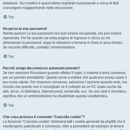
database. Se il motivo è quest’ultimo registrati nuovamente e cerca di farti
coinvolgere maggiormente nelle discussioni.
Top
Ho perso la mia password!
Niente panico! La tua password non può essere recuperata, ma può essere
rigenerata. Per far questo vai nella pagina di ingresso e clicca su
Ho
dimenticato la password
, segui le istruzioni e tornerai in linea in poco tempo.
Se riscontri difficoltà, contatta l’amministratore.
Top
Perché vengo disconnesso automaticamente?
Se non selezioni
Ricordami
quando effettui il login, il sistema ti terrà connesso
per un periodo prestabilito. Questo serve a evitare che qualcuno possa usare il
tuo nome utente. Per rimanere connesso, seleziona l’opzione quando entri, ma
ricorda che questo non è consigliato se ti colleghi da un PC usato anche da
altri, ad es. in biblioteca, Internet point, università, ecc. Se non vedi il checkbox,
significa che un amministratore ha disabilitato questa caratteristica.
Top
Che cosa provoca il comando “Cancella cookie”?
La funzione “Cancella cookie” eliminerà tutti i cookie generati da phpBB che ti
mantengono autenticato e connesso, oltre a permetterti ad esempio di tenere