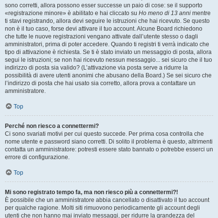
sono corretti, allora possono esser successe un paio di cose: se il supporto
«registrazione minore» è abilitato e hai cliccato su
Ho meno di 13 anni
mentre
ti stavi registrando, allora devi seguire le istruzioni che hai ricevuto. Se questo
non è il tuo caso, forse devi attivare il tuo account. Alcune Board richiedono
che tutte le nuove registrazioni vengano attivate dall’utente stesso o dagli
amministratori, prima di poter accedere. Quando ti registri ti verrà indicato che
tipo di attivazione è richiesta. Se ti è stato inviato un messaggio di posta, allora
segui le istruzioni; se non hai ricevuto nessun messaggio... sei sicuro che il tuo
indirizzo di posta sia valido? (L’attivazione via posta serve a ridurre la
possibilità di avere utenti anonimi che abusano della Board.) Se sei sicuro che
l’indirizzo di posta che hai usato sia corretto, allora prova a contattare un
amministratore.
Top
Perché non riesco a connettermi?
Ci sono svariati motivi per cui questo succede. Per prima cosa controlla che
nome utente e password siano corretti. Di solito il problema è questo, altrimenti
contatta un amministratore: potresti essere stato bannato o potrebbe esserci un
errore di configurazione.
Top
Mi sono registrato tempo fa, ma non riesco più a connettermi?!
È possibile che un amministratore abbia cancellato o disattivato il tuo account
per qualche ragione. Molti siti rimuovono periodicamente gli account degli
utenti che non hanno mai inviato messaggi, per ridurre la grandezza del