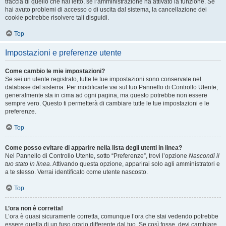
traccia di quello che hai letto, se l’amministrazione ha attivato la funzione. Se
hai avuto problemi di accesso o di uscita dal sistema, la cancellazione dei
cookie potrebbe risolvere tali disguidi.
Top
Impostazioni e preferenze utente
Come cambio le mie impostazioni?
Se sei un utente registrato, tutte le tue impostazioni sono conservate nel
database del sistema. Per modificarle vai sul tuo Pannello di Controllo Utente;
generalmente sta in cima ad ogni pagina, ma questo potrebbe non essere
sempre vero. Questo ti permetterà di cambiare tutte le tue impostazioni e le
preferenze.
Top
Come posso evitare di apparire nella lista degli utenti in linea?
Nel Pannello di Controllo Utente, sotto “Preferenze”, trovi l’opzione
Nascondi il
tuo stato in linea
. Attivando questa opzione, apparirai solo agli amministratori e
a te stesso. Verrai identificato come utente nascosto.
Top
L’ora non è corretta!
L’ora è quasi sicuramente corretta, comunque l’ora che stai vedendo potrebbe
essere quella di un fuso orario differente dal tuo. Se così fosse, devi cambiare