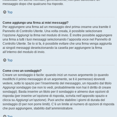
messaggio dopo che qualcuno ha risposto.
Top
Come aggiungo una firma ai miei messaggi?
Per aggiungere una firma ad un messaggio devi prima crearne una tramite il
Pannello di Controllo Utente. Una volta creata, è possibile selezionare
l’opzione
Aggiungi la firma
nel modulo di invio. È inoltre possibile aggiungere
una firma a tutti i tuoi messaggi selezionando l’apposita voce nel Pannello di
Controllo Utente. Se lo si fa, è possibile evitare che una firma venga aggiunta
ai singoli messaggi deselezionando la casella per aggiungere la firma
all’interno del modulo di invio.
Top
Come creo un sondaggio?
Creare un sondaggio è facile: quando inizi un nuovo argomento (o quando
modifichi il primo messaggio di un argomento, se ti è permesso) dovresti
vedere, sotto lo spazio per l’inserimento del messaggio, un riquadro dal titolo
Aggiungi sondaggio
(se non lo vedi, probabilmente non hai il diritto di creare
sondaggi). Basta inserire un titolo per il sondaggio e almeno due opzioni di
risposta (per inserire un’opzione di risposta, scrivila nell’apposito spazio e
clicca su
Aggiungi un’opzione
). Puoi anche stabilire i giorni di durata del
sondaggio (0 per non porre limiti). C’è un limite al numero di opzioni di risposta
che puoi aggiungere, stabilito dall’amministratore.
Top