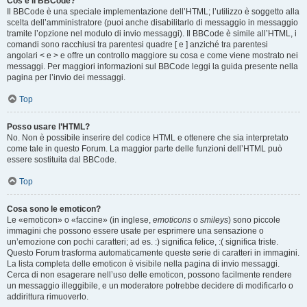
Cos’è il BBCode?
Il BBCode è una speciale implementazione dell’HTML; l’utilizzo è soggetto alla
scelta dell’amministratore (puoi anche disabilitarlo di messaggio in messaggio
tramite l’opzione nel modulo di invio messaggi). Il BBCode è simile all’HTML, i
comandi sono racchiusi tra parentesi quadre [ e ] anziché tra parentesi
angolari < e > e offre un controllo maggiore su cosa e come viene mostrato nei
messaggi. Per maggiori informazioni sul BBCode leggi la guida presente nella
pagina per l’invio dei messaggi.
Top
Posso usare l’HTML?
No. Non è possibile inserire del codice HTML e ottenere che sia interpretato
come tale in questo Forum. La maggior parte delle funzioni dell’HTML può
essere sostituita dal BBCode.
Top
Cosa sono le emoticon?
Le «emoticon» o «faccine» (in inglese,
emoticons
o
smileys
) sono piccole
immagini che possono essere usate per esprimere una sensazione o
un’emozione con pochi caratteri; ad es. :) significa felice, :( significa triste.
Questo Forum trasforma automaticamente queste serie di caratteri in immagini.
La lista completa delle emoticon è visibile nella pagina di invio messaggi.
Cerca di non esagerare nell’uso delle emoticon, possono facilmente rendere
un messaggio illeggibile, e un moderatore potrebbe decidere di modificarlo o
addirittura rimuoverlo.