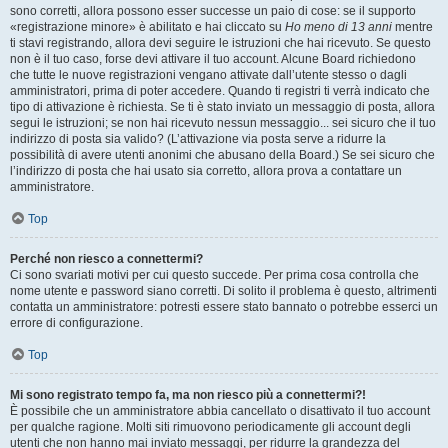
sono corretti, allora possono esser successe un paio di cose: se il supporto
«registrazione minore» è abilitato e hai cliccato su
Ho meno di 13 anni
mentre
ti stavi registrando, allora devi seguire le istruzioni che hai ricevuto. Se questo
non è il tuo caso, forse devi attivare il tuo account. Alcune Board richiedono
che tutte le nuove registrazioni vengano attivate dall’utente stesso o dagli
amministratori, prima di poter accedere. Quando ti registri ti verrà indicato che
tipo di attivazione è richiesta. Se ti è stato inviato un messaggio di posta, allora
segui le istruzioni; se non hai ricevuto nessun messaggio... sei sicuro che il tuo
indirizzo di posta sia valido? (L’attivazione via posta serve a ridurre la
possibilità di avere utenti anonimi che abusano della Board.) Se sei sicuro che
l’indirizzo di posta che hai usato sia corretto, allora prova a contattare un
amministratore.
Top
Perché non riesco a connettermi?
Ci sono svariati motivi per cui questo succede. Per prima cosa controlla che
nome utente e password siano corretti. Di solito il problema è questo, altrimenti
contatta un amministratore: potresti essere stato bannato o potrebbe esserci un
errore di configurazione.
Top
Mi sono registrato tempo fa, ma non riesco più a connettermi?!
È possibile che un amministratore abbia cancellato o disattivato il tuo account
per qualche ragione. Molti siti rimuovono periodicamente gli account degli
utenti che non hanno mai inviato messaggi, per ridurre la grandezza del