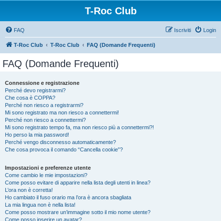
T-Roc Club
FAQ
Iscriviti
Login
T-Roc Club
T-Roc Club
FAQ (Domande Frequenti)
FAQ (Domande Frequenti)
Connessione e registrazione
Perché devo registrarmi?
Che cosa è COPPA?
Perché non riesco a registrarmi?
Mi sono registrato ma non riesco a connettermi!
Perché non riesco a connettermi?
Mi sono registrato tempo fa, ma non riesco più a connettermi?!
Ho perso la mia password!
Perché vengo disconnesso automaticamente?
Che cosa provoca il comando “Cancella cookie”?
Impostazioni e preferenze utente
Come cambio le mie impostazioni?
Come posso evitare di apparire nella lista degli utenti in linea?
L’ora non è corretta!
Ho cambiato il fuso orario ma l’ora è ancora sbagliata
La mia lingua non è nella lista!
Come posso mostrare un’immagine sotto il mio nome utente?
Come posso inserire un avatar?