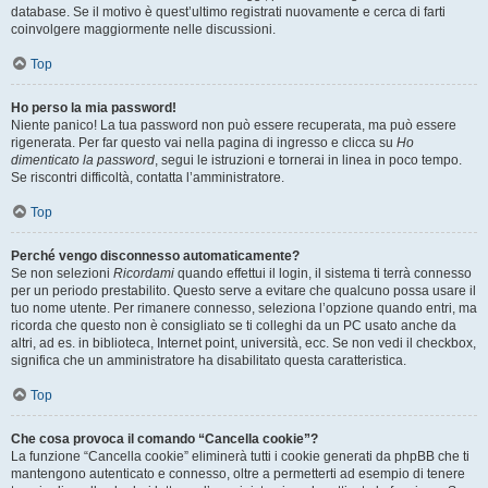
database. Se il motivo è quest’ultimo registrati nuovamente e cerca di farti
coinvolgere maggiormente nelle discussioni.
Top
Ho perso la mia password!
Niente panico! La tua password non può essere recuperata, ma può essere
rigenerata. Per far questo vai nella pagina di ingresso e clicca su
Ho
dimenticato la password
, segui le istruzioni e tornerai in linea in poco tempo.
Se riscontri difficoltà, contatta l’amministratore.
Top
Perché vengo disconnesso automaticamente?
Se non selezioni
Ricordami
quando effettui il login, il sistema ti terrà connesso
per un periodo prestabilito. Questo serve a evitare che qualcuno possa usare il
tuo nome utente. Per rimanere connesso, seleziona l’opzione quando entri, ma
ricorda che questo non è consigliato se ti colleghi da un PC usato anche da
altri, ad es. in biblioteca, Internet point, università, ecc. Se non vedi il checkbox,
significa che un amministratore ha disabilitato questa caratteristica.
Top
Che cosa provoca il comando “Cancella cookie”?
La funzione “Cancella cookie” eliminerà tutti i cookie generati da phpBB che ti
mantengono autenticato e connesso, oltre a permetterti ad esempio di tenere