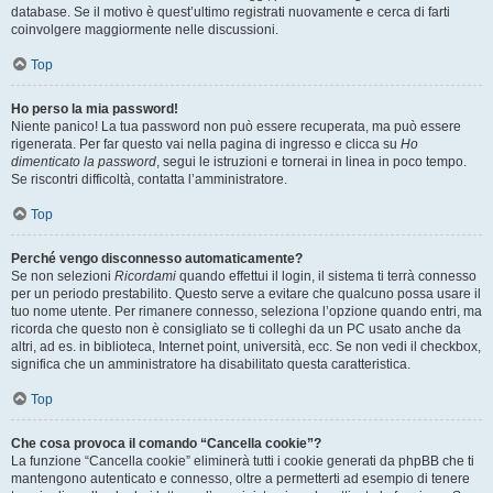
database. Se il motivo è quest’ultimo registrati nuovamente e cerca di farti
coinvolgere maggiormente nelle discussioni.
Top
Ho perso la mia password!
Niente panico! La tua password non può essere recuperata, ma può essere
rigenerata. Per far questo vai nella pagina di ingresso e clicca su
Ho
dimenticato la password
, segui le istruzioni e tornerai in linea in poco tempo.
Se riscontri difficoltà, contatta l’amministratore.
Top
Perché vengo disconnesso automaticamente?
Se non selezioni
Ricordami
quando effettui il login, il sistema ti terrà connesso
per un periodo prestabilito. Questo serve a evitare che qualcuno possa usare il
tuo nome utente. Per rimanere connesso, seleziona l’opzione quando entri, ma
ricorda che questo non è consigliato se ti colleghi da un PC usato anche da
altri, ad es. in biblioteca, Internet point, università, ecc. Se non vedi il checkbox,
significa che un amministratore ha disabilitato questa caratteristica.
Top
Che cosa provoca il comando “Cancella cookie”?
La funzione “Cancella cookie” eliminerà tutti i cookie generati da phpBB che ti
mantengono autenticato e connesso, oltre a permetterti ad esempio di tenere