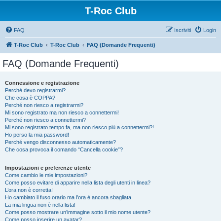
T-Roc Club
FAQ
Iscriviti
Login
T-Roc Club
T-Roc Club
FAQ (Domande Frequenti)
FAQ (Domande Frequenti)
Connessione e registrazione
Perché devo registrarmi?
Che cosa è COPPA?
Perché non riesco a registrarmi?
Mi sono registrato ma non riesco a connettermi!
Perché non riesco a connettermi?
Mi sono registrato tempo fa, ma non riesco più a connettermi?!
Ho perso la mia password!
Perché vengo disconnesso automaticamente?
Che cosa provoca il comando “Cancella cookie”?
Impostazioni e preferenze utente
Come cambio le mie impostazioni?
Come posso evitare di apparire nella lista degli utenti in linea?
L’ora non è corretta!
Ho cambiato il fuso orario ma l’ora è ancora sbagliata
La mia lingua non è nella lista!
Come posso mostrare un’immagine sotto il mio nome utente?
Come posso inserire un avatar?