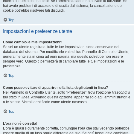
traccia di quello che hai letto, se l’amministrazione ha attivato la funzione. Se
hai avuto problemi di accesso o di uscita dal sistema, la cancellazione dei
cookie potrebbe risolvere tali disguidi.
Top
Impostazioni e preferenze utente
Come cambio le mie impostazioni?
Se sei un utente registrato, tutte le tue impostazioni sono conservate nel
database del sistema. Per modificarle vai sul tuo Pannello di Controllo Utente;
generalmente sta in cima ad ogni pagina, ma questo potrebbe non essere
sempre vero. Questo ti permetterà di cambiare tutte le tue impostazioni e le
preferenze.
Top
Come posso evitare di apparire nella lista degli utenti in linea?
Nel Pannello di Controllo Utente, sotto “Preferenze”, trovi l’opzione
Nascondi il
tuo stato in linea
. Attivando questa opzione, apparirai solo agli amministratori e
a te stesso. Verrai identificato come utente nascosto.
Top
L’ora non è corretta!
L’ora è quasi sicuramente corretta, comunque l’ora che stai vedendo potrebbe
essere quella di un fuso orario differente dal tuo. Se così fosse, devi cambiare