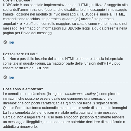
Cos’è il BBCode?
Il BBCode è una speciale implementazione dell’HTML; l’utilizzo è soggetto alla
scelta dell’amministratore (puoi anche disabilitarlo di messaggio in messaggio
tramite l’opzione nel modulo di invio messaggi). Il BBCode è simile all’HTML, i
comandi sono racchiusi tra parentesi quadre [ e ] anziché tra parentesi
angolari < e > e offre un controllo maggiore su cosa e come viene mostrato nei
messaggi. Per maggiori informazioni sul BBCode leggi la guida presente nella
pagina per l’invio dei messaggi.
Top
Posso usare l’HTML?
No. Non è possibile inserire del codice HTML e ottenere che sia interpretato
come tale in questo Forum. La maggior parte delle funzioni dell’HTML può
essere sostituita dal BBCode.
Top
Cosa sono le emoticon?
Le «emoticon» o «faccine» (in inglese,
emoticons
o
smileys
) sono piccole
immagini che possono essere usate per esprimere una sensazione o
un’emozione con pochi caratteri; ad es. :) significa felice, :( significa triste.
Questo Forum trasforma automaticamente queste serie di caratteri in immagini.
La lista completa delle emoticon è visibile nella pagina di invio messaggi.
Cerca di non esagerare nell’uso delle emoticon, possono facilmente rendere
un messaggio illeggibile, e un moderatore potrebbe decidere di modificarlo o
addirittura rimuoverlo.