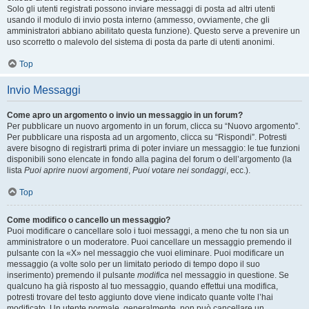
Solo gli utenti registrati possono inviare messaggi di posta ad altri utenti
usando il modulo di invio posta interno (ammesso, ovviamente, che gli
amministratori abbiano abilitato questa funzione). Questo serve a prevenire un
uso scorretto o malevolo del sistema di posta da parte di utenti anonimi.
Top
Invio Messaggi
Come apro un argomento o invio un messaggio in un forum?
Per pubblicare un nuovo argomento in un forum, clicca su “Nuovo argomento”.
Per pubblicare una risposta ad un argomento, clicca su “Rispondi”. Potresti
avere bisogno di registrarti prima di poter inviare un messaggio: le tue funzioni
disponibili sono elencate in fondo alla pagina del forum o dell’argomento (la
lista
Puoi aprire nuovi argomenti
,
Puoi votare nei sondaggi
, ecc.).
Top
Come modifico o cancello un messaggio?
Puoi modificare o cancellare solo i tuoi messaggi, a meno che tu non sia un
amministratore o un moderatore. Puoi cancellare un messaggio premendo il
pulsante con la «X» nel messaggio che vuoi eliminare. Puoi modificare un
messaggio (a volte solo per un limitato periodo di tempo dopo il suo
inserimento) premendo il pulsante
modifica
nel messaggio in questione. Se
qualcuno ha già risposto al tuo messaggio, quando effettui una modifica,
potresti trovare del testo aggiunto dove viene indicato quante volte l’hai
modificato. Un utente normale, generalmente, non può cancellare un