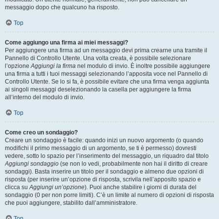
messaggio dopo che qualcuno ha risposto.
Top
Come aggiungo una firma ai miei messaggi?
Per aggiungere una firma ad un messaggio devi prima crearne una tramite il
Pannello di Controllo Utente. Una volta creata, è possibile selezionare
l’opzione
Aggiungi la firma
nel modulo di invio. È inoltre possibile aggiungere
una firma a tutti i tuoi messaggi selezionando l’apposita voce nel Pannello di
Controllo Utente. Se lo si fa, è possibile evitare che una firma venga aggiunta
ai singoli messaggi deselezionando la casella per aggiungere la firma
all’interno del modulo di invio.
Top
Come creo un sondaggio?
Creare un sondaggio è facile: quando inizi un nuovo argomento (o quando
modifichi il primo messaggio di un argomento, se ti è permesso) dovresti
vedere, sotto lo spazio per l’inserimento del messaggio, un riquadro dal titolo
Aggiungi sondaggio
(se non lo vedi, probabilmente non hai il diritto di creare
sondaggi). Basta inserire un titolo per il sondaggio e almeno due opzioni di
risposta (per inserire un’opzione di risposta, scrivila nell’apposito spazio e
clicca su
Aggiungi un’opzione
). Puoi anche stabilire i giorni di durata del
sondaggio (0 per non porre limiti). C’è un limite al numero di opzioni di risposta
che puoi aggiungere, stabilito dall’amministratore.
Top