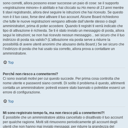
sono corretti, allora possono esser successe un paio di cose: se il supporto
«registrazione minore» è abilitato e hai cliccato su
Ho meno di 13 anni
mentre
ti stavi registrando, allora devi seguire le istruzioni che hai ricevuto. Se questo
non è il tuo caso, forse devi attivare il tuo account. Alcune Board richiedono
che tutte le nuove registrazioni vengano attivate dall’utente stesso o dagli
amministratori, prima di poter accedere. Quando ti registri ti verrà indicato che
tipo di attivazione è richiesta. Se ti è stato inviato un messaggio di posta, allora
segui le istruzioni; se non hai ricevuto nessun messaggio... sei sicuro che il tuo
indirizzo di posta sia valido? (L’attivazione via posta serve a ridurre la
possibilità di avere utenti anonimi che abusano della Board.) Se sei sicuro che
l’indirizzo di posta che hai usato sia corretto, allora prova a contattare un
amministratore.
Top
Perché non riesco a connettermi?
Ci sono svariati motivi per cui questo succede. Per prima cosa controlla che
nome utente e password siano corretti. Di solito il problema è questo, altrimenti
contatta un amministratore: potresti essere stato bannato o potrebbe esserci un
errore di configurazione.
Top
Mi sono registrato tempo fa, ma non riesco più a connettermi?!
È possibile che un amministratore abbia cancellato o disattivato il tuo account
per qualche ragione. Molti siti rimuovono periodicamente gli account degli
utenti che non hanno mai inviato messaggi, per ridurre la grandezza del