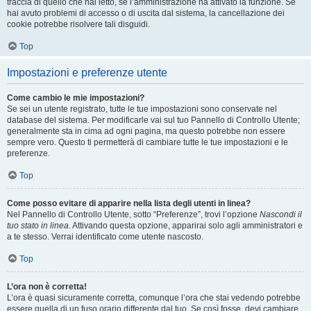
traccia di quello che hai letto, se l’amministrazione ha attivato la funzione. Se
hai avuto problemi di accesso o di uscita dal sistema, la cancellazione dei
cookie potrebbe risolvere tali disguidi.
Top
Impostazioni e preferenze utente
Come cambio le mie impostazioni?
Se sei un utente registrato, tutte le tue impostazioni sono conservate nel
database del sistema. Per modificarle vai sul tuo Pannello di Controllo Utente;
generalmente sta in cima ad ogni pagina, ma questo potrebbe non essere
sempre vero. Questo ti permetterà di cambiare tutte le tue impostazioni e le
preferenze.
Top
Come posso evitare di apparire nella lista degli utenti in linea?
Nel Pannello di Controllo Utente, sotto “Preferenze”, trovi l’opzione
Nascondi il
tuo stato in linea
. Attivando questa opzione, apparirai solo agli amministratori e
a te stesso. Verrai identificato come utente nascosto.
Top
L’ora non è corretta!
L’ora è quasi sicuramente corretta, comunque l’ora che stai vedendo potrebbe
essere quella di un fuso orario differente dal tuo. Se così fosse, devi cambiare