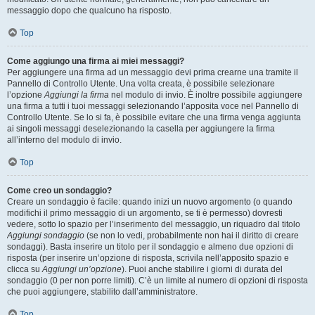
messaggio dopo che qualcuno ha risposto.
Top
Come aggiungo una firma ai miei messaggi?
Per aggiungere una firma ad un messaggio devi prima crearne una tramite il
Pannello di Controllo Utente. Una volta creata, è possibile selezionare
l’opzione
Aggiungi la firma
nel modulo di invio. È inoltre possibile aggiungere
una firma a tutti i tuoi messaggi selezionando l’apposita voce nel Pannello di
Controllo Utente. Se lo si fa, è possibile evitare che una firma venga aggiunta
ai singoli messaggi deselezionando la casella per aggiungere la firma
all’interno del modulo di invio.
Top
Come creo un sondaggio?
Creare un sondaggio è facile: quando inizi un nuovo argomento (o quando
modifichi il primo messaggio di un argomento, se ti è permesso) dovresti
vedere, sotto lo spazio per l’inserimento del messaggio, un riquadro dal titolo
Aggiungi sondaggio
(se non lo vedi, probabilmente non hai il diritto di creare
sondaggi). Basta inserire un titolo per il sondaggio e almeno due opzioni di
risposta (per inserire un’opzione di risposta, scrivila nell’apposito spazio e
clicca su
Aggiungi un’opzione
). Puoi anche stabilire i giorni di durata del
sondaggio (0 per non porre limiti). C’è un limite al numero di opzioni di risposta
che puoi aggiungere, stabilito dall’amministratore.
Top