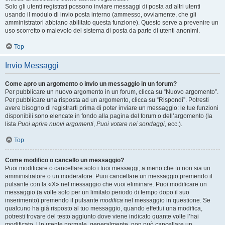
Solo gli utenti registrati possono inviare messaggi di posta ad altri utenti
usando il modulo di invio posta interno (ammesso, ovviamente, che gli
amministratori abbiano abilitato questa funzione). Questo serve a prevenire un
uso scorretto o malevolo del sistema di posta da parte di utenti anonimi.
Top
Invio Messaggi
Come apro un argomento o invio un messaggio in un forum?
Per pubblicare un nuovo argomento in un forum, clicca su “Nuovo argomento”.
Per pubblicare una risposta ad un argomento, clicca su “Rispondi”. Potresti
avere bisogno di registrarti prima di poter inviare un messaggio: le tue funzioni
disponibili sono elencate in fondo alla pagina del forum o dell’argomento (la
lista
Puoi aprire nuovi argomenti
,
Puoi votare nei sondaggi
, ecc.).
Top
Come modifico o cancello un messaggio?
Puoi modificare o cancellare solo i tuoi messaggi, a meno che tu non sia un
amministratore o un moderatore. Puoi cancellare un messaggio premendo il
pulsante con la «X» nel messaggio che vuoi eliminare. Puoi modificare un
messaggio (a volte solo per un limitato periodo di tempo dopo il suo
inserimento) premendo il pulsante
modifica
nel messaggio in questione. Se
qualcuno ha già risposto al tuo messaggio, quando effettui una modifica,
potresti trovare del testo aggiunto dove viene indicato quante volte l’hai
modificato. Un utente normale, generalmente, non può cancellare un