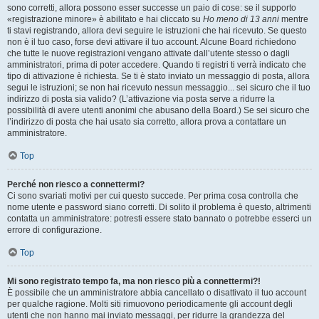
sono corretti, allora possono esser successe un paio di cose: se il supporto
«registrazione minore» è abilitato e hai cliccato su
Ho meno di 13 anni
mentre
ti stavi registrando, allora devi seguire le istruzioni che hai ricevuto. Se questo
non è il tuo caso, forse devi attivare il tuo account. Alcune Board richiedono
che tutte le nuove registrazioni vengano attivate dall’utente stesso o dagli
amministratori, prima di poter accedere. Quando ti registri ti verrà indicato che
tipo di attivazione è richiesta. Se ti è stato inviato un messaggio di posta, allora
segui le istruzioni; se non hai ricevuto nessun messaggio... sei sicuro che il tuo
indirizzo di posta sia valido? (L’attivazione via posta serve a ridurre la
possibilità di avere utenti anonimi che abusano della Board.) Se sei sicuro che
l’indirizzo di posta che hai usato sia corretto, allora prova a contattare un
amministratore.
Top
Perché non riesco a connettermi?
Ci sono svariati motivi per cui questo succede. Per prima cosa controlla che
nome utente e password siano corretti. Di solito il problema è questo, altrimenti
contatta un amministratore: potresti essere stato bannato o potrebbe esserci un
errore di configurazione.
Top
Mi sono registrato tempo fa, ma non riesco più a connettermi?!
È possibile che un amministratore abbia cancellato o disattivato il tuo account
per qualche ragione. Molti siti rimuovono periodicamente gli account degli
utenti che non hanno mai inviato messaggi, per ridurre la grandezza del