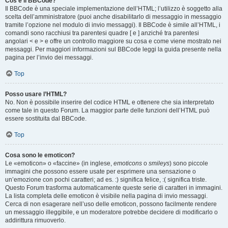
Cos’è il BBCode?
Il BBCode è una speciale implementazione dell’HTML; l’utilizzo è soggetto alla
scelta dell’amministratore (puoi anche disabilitarlo di messaggio in messaggio
tramite l’opzione nel modulo di invio messaggi). Il BBCode è simile all’HTML, i
comandi sono racchiusi tra parentesi quadre [ e ] anziché tra parentesi
angolari < e > e offre un controllo maggiore su cosa e come viene mostrato nei
messaggi. Per maggiori informazioni sul BBCode leggi la guida presente nella
pagina per l’invio dei messaggi.
Top
Posso usare l’HTML?
No. Non è possibile inserire del codice HTML e ottenere che sia interpretato
come tale in questo Forum. La maggior parte delle funzioni dell’HTML può
essere sostituita dal BBCode.
Top
Cosa sono le emoticon?
Le «emoticon» o «faccine» (in inglese,
emoticons
o
smileys
) sono piccole
immagini che possono essere usate per esprimere una sensazione o
un’emozione con pochi caratteri; ad es. :) significa felice, :( significa triste.
Questo Forum trasforma automaticamente queste serie di caratteri in immagini.
La lista completa delle emoticon è visibile nella pagina di invio messaggi.
Cerca di non esagerare nell’uso delle emoticon, possono facilmente rendere
un messaggio illeggibile, e un moderatore potrebbe decidere di modificarlo o
addirittura rimuoverlo.