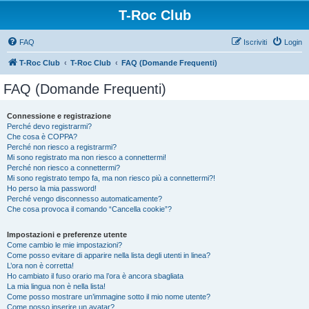
T-Roc Club
FAQ
Iscriviti
Login
T-Roc Club
T-Roc Club
FAQ (Domande Frequenti)
FAQ (Domande Frequenti)
Connessione e registrazione
Perché devo registrarmi?
Che cosa è COPPA?
Perché non riesco a registrarmi?
Mi sono registrato ma non riesco a connettermi!
Perché non riesco a connettermi?
Mi sono registrato tempo fa, ma non riesco più a connettermi?!
Ho perso la mia password!
Perché vengo disconnesso automaticamente?
Che cosa provoca il comando “Cancella cookie”?
Impostazioni e preferenze utente
Come cambio le mie impostazioni?
Come posso evitare di apparire nella lista degli utenti in linea?
L’ora non è corretta!
Ho cambiato il fuso orario ma l’ora è ancora sbagliata
La mia lingua non è nella lista!
Come posso mostrare un’immagine sotto il mio nome utente?
Come posso inserire un avatar?