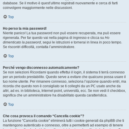
database. Se il motivo è quest’ultimo registrati nuovamente e cerca di farti
coinvolgere maggiormente nelle discussioni.
Top
Ho perso la mia password!
Niente panico! La tua password non può essere recuperata, ma può essere
rigenerata. Per far questo vai nella pagina di ingresso e clicca su
Ho
dimenticato la password
, segui le istruzioni e tornerai in linea in poco tempo.
Se riscontri difficoltà, contatta l’amministratore.
Top
Perché vengo disconnesso automaticamente?
Se non selezioni
Ricordami
quando effettui il login, il sistema ti terrà connesso
per un periodo prestabilito. Questo serve a evitare che qualcuno possa usare il
tuo nome utente. Per rimanere connesso, seleziona l’opzione quando entri, ma
ricorda che questo non è consigliato se ti colleghi da un PC usato anche da
altri, ad es. in biblioteca, Internet point, università, ecc. Se non vedi il checkbox,
significa che un amministratore ha disabilitato questa caratteristica.
Top
Che cosa provoca il comando “Cancella cookie”?
La funzione “Cancella cookie” eliminerà tutti i cookie generati da phpBB che ti
mantengono autenticato e connesso, oltre a permetterti ad esempio di tenere