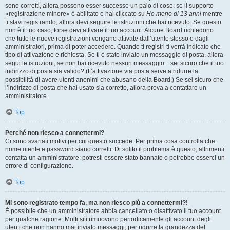
sono corretti, allora possono esser successe un paio di cose: se il supporto
«registrazione minore» è abilitato e hai cliccato su
Ho meno di 13 anni
mentre
ti stavi registrando, allora devi seguire le istruzioni che hai ricevuto. Se questo
non è il tuo caso, forse devi attivare il tuo account. Alcune Board richiedono
che tutte le nuove registrazioni vengano attivate dall’utente stesso o dagli
amministratori, prima di poter accedere. Quando ti registri ti verrà indicato che
tipo di attivazione è richiesta. Se ti è stato inviato un messaggio di posta, allora
segui le istruzioni; se non hai ricevuto nessun messaggio... sei sicuro che il tuo
indirizzo di posta sia valido? (L’attivazione via posta serve a ridurre la
possibilità di avere utenti anonimi che abusano della Board.) Se sei sicuro che
l’indirizzo di posta che hai usato sia corretto, allora prova a contattare un
amministratore.
Top
Perché non riesco a connettermi?
Ci sono svariati motivi per cui questo succede. Per prima cosa controlla che
nome utente e password siano corretti. Di solito il problema è questo, altrimenti
contatta un amministratore: potresti essere stato bannato o potrebbe esserci un
errore di configurazione.
Top
Mi sono registrato tempo fa, ma non riesco più a connettermi?!
È possibile che un amministratore abbia cancellato o disattivato il tuo account
per qualche ragione. Molti siti rimuovono periodicamente gli account degli
utenti che non hanno mai inviato messaggi, per ridurre la grandezza del