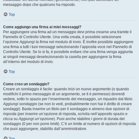
messaggio dopo che qualcuno ha risposto.
Top
Come aggiungo una firma ai miei messaggi?
Per aggiungere una firma ad un messaggio devi prima crearne una tramite il
Pannello di Controllo Utente. Una volta creata, è possibile selezionare
l’opzione
Aggiungi la firma
nel modulo di invio. È inoltre possibile aggiungere
una firma a tutti i tuoi messaggi selezionando l’apposita voce nel Pannello di
Controllo Utente. Se lo si fa, è possibile evitare che una firma venga aggiunta
ai singoli messaggi deselezionando la casella per aggiungere la firma
all’interno del modulo di invio.
Top
Come creo un sondaggio?
Creare un sondaggio è facile: quando inizi un nuovo argomento (o quando
modifichi il primo messaggio di un argomento, se ti è permesso) dovresti
vedere, sotto lo spazio per l’inserimento del messaggio, un riquadro dal titolo
Aggiungi sondaggio
(se non lo vedi, probabilmente non hai il diritto di creare
sondaggi). Basta inserire un titolo per il sondaggio e almeno due opzioni di
risposta (per inserire un’opzione di risposta, scrivila nell’apposito spazio e
clicca su
Aggiungi un’opzione
). Puoi anche stabilire i giorni di durata del
sondaggio (0 per non porre limiti). C’è un limite al numero di opzioni di risposta
che puoi aggiungere, stabilito dall’amministratore.
Top