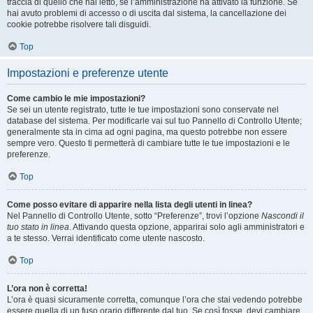
traccia di quello che hai letto, se l’amministrazione ha attivato la funzione. Se
hai avuto problemi di accesso o di uscita dal sistema, la cancellazione dei
cookie potrebbe risolvere tali disguidi.
Top
Impostazioni e preferenze utente
Come cambio le mie impostazioni?
Se sei un utente registrato, tutte le tue impostazioni sono conservate nel
database del sistema. Per modificarle vai sul tuo Pannello di Controllo Utente;
generalmente sta in cima ad ogni pagina, ma questo potrebbe non essere
sempre vero. Questo ti permetterà di cambiare tutte le tue impostazioni e le
preferenze.
Top
Come posso evitare di apparire nella lista degli utenti in linea?
Nel Pannello di Controllo Utente, sotto “Preferenze”, trovi l’opzione
Nascondi il
tuo stato in linea
. Attivando questa opzione, apparirai solo agli amministratori e
a te stesso. Verrai identificato come utente nascosto.
Top
L’ora non è corretta!
L’ora è quasi sicuramente corretta, comunque l’ora che stai vedendo potrebbe
essere quella di un fuso orario differente dal tuo. Se così fosse, devi cambiare