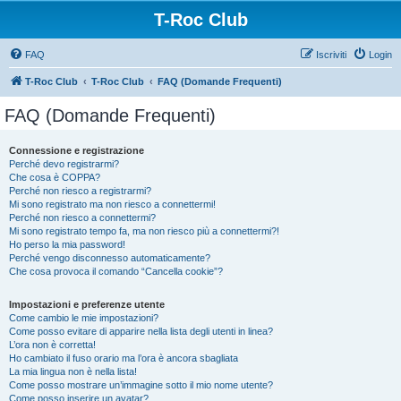
T-Roc Club
FAQ
Iscriviti
Login
T-Roc Club
T-Roc Club
FAQ (Domande Frequenti)
FAQ (Domande Frequenti)
Connessione e registrazione
Perché devo registrarmi?
Che cosa è COPPA?
Perché non riesco a registrarmi?
Mi sono registrato ma non riesco a connettermi!
Perché non riesco a connettermi?
Mi sono registrato tempo fa, ma non riesco più a connettermi?!
Ho perso la mia password!
Perché vengo disconnesso automaticamente?
Che cosa provoca il comando “Cancella cookie”?
Impostazioni e preferenze utente
Come cambio le mie impostazioni?
Come posso evitare di apparire nella lista degli utenti in linea?
L’ora non è corretta!
Ho cambiato il fuso orario ma l’ora è ancora sbagliata
La mia lingua non è nella lista!
Come posso mostrare un’immagine sotto il mio nome utente?
Come posso inserire un avatar?