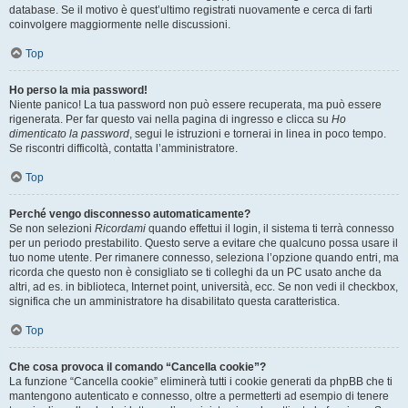
database. Se il motivo è quest’ultimo registrati nuovamente e cerca di farti
coinvolgere maggiormente nelle discussioni.
Top
Ho perso la mia password!
Niente panico! La tua password non può essere recuperata, ma può essere
rigenerata. Per far questo vai nella pagina di ingresso e clicca su
Ho
dimenticato la password
, segui le istruzioni e tornerai in linea in poco tempo.
Se riscontri difficoltà, contatta l’amministratore.
Top
Perché vengo disconnesso automaticamente?
Se non selezioni
Ricordami
quando effettui il login, il sistema ti terrà connesso
per un periodo prestabilito. Questo serve a evitare che qualcuno possa usare il
tuo nome utente. Per rimanere connesso, seleziona l’opzione quando entri, ma
ricorda che questo non è consigliato se ti colleghi da un PC usato anche da
altri, ad es. in biblioteca, Internet point, università, ecc. Se non vedi il checkbox,
significa che un amministratore ha disabilitato questa caratteristica.
Top
Che cosa provoca il comando “Cancella cookie”?
La funzione “Cancella cookie” eliminerà tutti i cookie generati da phpBB che ti
mantengono autenticato e connesso, oltre a permetterti ad esempio di tenere