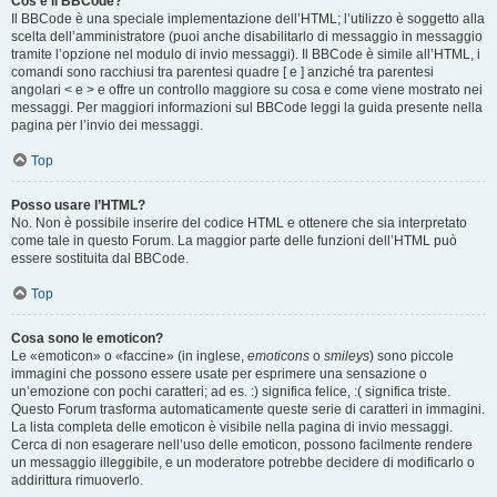
Cos’è il BBCode?
Il BBCode è una speciale implementazione dell’HTML; l’utilizzo è soggetto alla
scelta dell’amministratore (puoi anche disabilitarlo di messaggio in messaggio
tramite l’opzione nel modulo di invio messaggi). Il BBCode è simile all’HTML, i
comandi sono racchiusi tra parentesi quadre [ e ] anziché tra parentesi
angolari < e > e offre un controllo maggiore su cosa e come viene mostrato nei
messaggi. Per maggiori informazioni sul BBCode leggi la guida presente nella
pagina per l’invio dei messaggi.
Top
Posso usare l’HTML?
No. Non è possibile inserire del codice HTML e ottenere che sia interpretato
come tale in questo Forum. La maggior parte delle funzioni dell’HTML può
essere sostituita dal BBCode.
Top
Cosa sono le emoticon?
Le «emoticon» o «faccine» (in inglese,
emoticons
o
smileys
) sono piccole
immagini che possono essere usate per esprimere una sensazione o
un’emozione con pochi caratteri; ad es. :) significa felice, :( significa triste.
Questo Forum trasforma automaticamente queste serie di caratteri in immagini.
La lista completa delle emoticon è visibile nella pagina di invio messaggi.
Cerca di non esagerare nell’uso delle emoticon, possono facilmente rendere
un messaggio illeggibile, e un moderatore potrebbe decidere di modificarlo o
addirittura rimuoverlo.