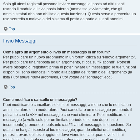
Solo gli utenti registrati possono inviare messaggi di posta ad altri utenti
usando il modulo di invio posta interno (ammesso, ovviamente, che gli
amministratori abbiano abilitato questa funzione). Questo serve a prevenire un
uso scorretto o malevolo del sistema di posta da parte di utenti anonimi.
Top
Invio Messaggi
Come apro un argomento o invio un messaggio in un forum?
Per pubblicare un nuovo argomento in un forum, clicca su “Nuovo argomento”.
Per pubblicare una risposta ad un argomento, clicca su “Rispondi”. Potresti
avere bisogno di registrarti prima di poter inviare un messaggio: le tue funzioni
disponibili sono elencate in fondo alla pagina del forum o dell’argomento (la
lista
Puoi aprire nuovi argomenti
,
Puoi votare nei sondaggi
, ecc.).
Top
Come modifico o cancello un messaggio?
Puoi modificare o cancellare solo i tuoi messaggi, a meno che tu non sia un
amministratore o un moderatore. Puoi cancellare un messaggio premendo il
pulsante con la «X» nel messaggio che vuoi eliminare. Puoi modificare un
messaggio (a volte solo per un limitato periodo di tempo dopo il suo
inserimento) premendo il pulsante
modifica
nel messaggio in questione. Se
qualcuno ha già risposto al tuo messaggio, quando effettui una modifica,
potresti trovare del testo aggiunto dove viene indicato quante volte l’hai
modificato. Un utente normale, generalmente, non può cancellare un