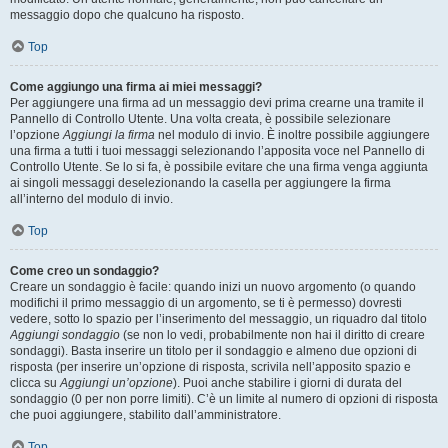
messaggio dopo che qualcuno ha risposto.
Top
Come aggiungo una firma ai miei messaggi?
Per aggiungere una firma ad un messaggio devi prima crearne una tramite il
Pannello di Controllo Utente. Una volta creata, è possibile selezionare
l’opzione
Aggiungi la firma
nel modulo di invio. È inoltre possibile aggiungere
una firma a tutti i tuoi messaggi selezionando l’apposita voce nel Pannello di
Controllo Utente. Se lo si fa, è possibile evitare che una firma venga aggiunta
ai singoli messaggi deselezionando la casella per aggiungere la firma
all’interno del modulo di invio.
Top
Come creo un sondaggio?
Creare un sondaggio è facile: quando inizi un nuovo argomento (o quando
modifichi il primo messaggio di un argomento, se ti è permesso) dovresti
vedere, sotto lo spazio per l’inserimento del messaggio, un riquadro dal titolo
Aggiungi sondaggio
(se non lo vedi, probabilmente non hai il diritto di creare
sondaggi). Basta inserire un titolo per il sondaggio e almeno due opzioni di
risposta (per inserire un’opzione di risposta, scrivila nell’apposito spazio e
clicca su
Aggiungi un’opzione
). Puoi anche stabilire i giorni di durata del
sondaggio (0 per non porre limiti). C’è un limite al numero di opzioni di risposta
che puoi aggiungere, stabilito dall’amministratore.
Top