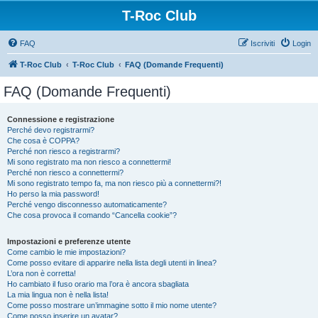
T-Roc Club
FAQ
Iscriviti
Login
T-Roc Club
T-Roc Club
FAQ (Domande Frequenti)
FAQ (Domande Frequenti)
Connessione e registrazione
Perché devo registrarmi?
Che cosa è COPPA?
Perché non riesco a registrarmi?
Mi sono registrato ma non riesco a connettermi!
Perché non riesco a connettermi?
Mi sono registrato tempo fa, ma non riesco più a connettermi?!
Ho perso la mia password!
Perché vengo disconnesso automaticamente?
Che cosa provoca il comando “Cancella cookie”?
Impostazioni e preferenze utente
Come cambio le mie impostazioni?
Come posso evitare di apparire nella lista degli utenti in linea?
L’ora non è corretta!
Ho cambiato il fuso orario ma l’ora è ancora sbagliata
La mia lingua non è nella lista!
Come posso mostrare un’immagine sotto il mio nome utente?
Come posso inserire un avatar?