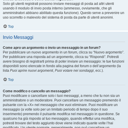
Solo gli utenti registrati possono inviare messaggi di posta ad altri utenti
usando il modulo di invio posta interno (ammesso, ovviamente, che gli
amministratori abbiano abilitato questa funzione). Questo serve a prevenire un
uso scorretto o malevolo del sistema di posta da parte di utenti anonimi.
Top
Invio Messaggi
Come apro un argomento o invio un messaggio in un forum?
Per pubblicare un nuovo argomento in un forum, clicca su “Nuovo argomento”.
Per pubblicare una risposta ad un argomento, clicca su “Rispondi”. Potresti
avere bisogno di registrarti prima di poter inviare un messaggio: le tue funzioni
disponibili sono elencate in fondo alla pagina del forum o dell’argomento (la
lista
Puoi aprire nuovi argomenti
,
Puoi votare nei sondaggi
, ecc.).
Top
Come modifico o cancello un messaggio?
Puoi modificare o cancellare solo i tuoi messaggi, a meno che tu non sia un
amministratore o un moderatore. Puoi cancellare un messaggio premendo il
pulsante con la «X» nel messaggio che vuoi eliminare. Puoi modificare un
messaggio (a volte solo per un limitato periodo di tempo dopo il suo
inserimento) premendo il pulsante
modifica
nel messaggio in questione. Se
qualcuno ha già risposto al tuo messaggio, quando effettui una modifica,
potresti trovare del testo aggiunto dove viene indicato quante volte l’hai
modificato. Un utente normale, generalmente, non può cancellare un