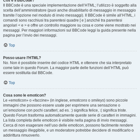
Cos’è il BBCode?
Il BBCode è una speciale implementazione dell’HTML; l’utilizzo è soggetto alla
scelta dell’amministratore (puoi anche disabilitarlo di messaggio in messaggio
tramite l’opzione nel modulo di invio messaggi). Il BBCode è simile all’HTML, i
comandi sono racchiusi tra parentesi quadre [ e ] anziché tra parentesi
angolari < e > e offre un controllo maggiore su cosa e come viene mostrato nei
messaggi. Per maggiori informazioni sul BBCode leggi la guida presente nella
pagina per l’invio dei messaggi.
Top
Posso usare l’HTML?
No. Non è possibile inserire del codice HTML e ottenere che sia interpretato
come tale in questo Forum. La maggior parte delle funzioni dell’HTML può
essere sostituita dal BBCode.
Top
Cosa sono le emoticon?
Le «emoticon» o «faccine» (in inglese,
emoticons
o
smileys
) sono piccole
immagini che possono essere usate per esprimere una sensazione o
un’emozione con pochi caratteri; ad es. :) significa felice, :( significa triste.
Questo Forum trasforma automaticamente queste serie di caratteri in immagini.
La lista completa delle emoticon è visibile nella pagina di invio messaggi.
Cerca di non esagerare nell’uso delle emoticon, possono facilmente rendere
un messaggio illeggibile, e un moderatore potrebbe decidere di modificarlo o
addirittura rimuoverlo.