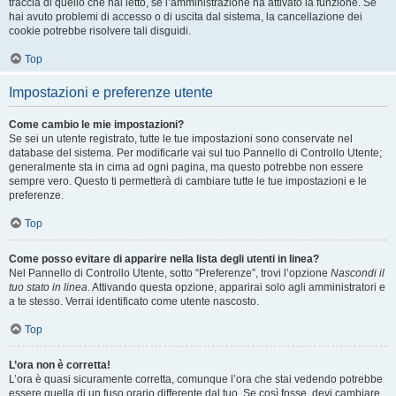
traccia di quello che hai letto, se l’amministrazione ha attivato la funzione. Se
hai avuto problemi di accesso o di uscita dal sistema, la cancellazione dei
cookie potrebbe risolvere tali disguidi.
Top
Impostazioni e preferenze utente
Come cambio le mie impostazioni?
Se sei un utente registrato, tutte le tue impostazioni sono conservate nel
database del sistema. Per modificarle vai sul tuo Pannello di Controllo Utente;
generalmente sta in cima ad ogni pagina, ma questo potrebbe non essere
sempre vero. Questo ti permetterà di cambiare tutte le tue impostazioni e le
preferenze.
Top
Come posso evitare di apparire nella lista degli utenti in linea?
Nel Pannello di Controllo Utente, sotto “Preferenze”, trovi l’opzione
Nascondi il
tuo stato in linea
. Attivando questa opzione, apparirai solo agli amministratori e
a te stesso. Verrai identificato come utente nascosto.
Top
L’ora non è corretta!
L’ora è quasi sicuramente corretta, comunque l’ora che stai vedendo potrebbe
essere quella di un fuso orario differente dal tuo. Se così fosse, devi cambiare