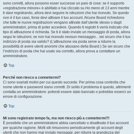
sono corretti, allora possono esser successe un paio di cose: se il supporto
«registrazione minore» è abilitato e hai cliccato su
Ho meno di 13 anni
mentre
ti stavi registrando, allora devi seguire le istruzioni che hai ricevuto. Se questo
non è il tuo caso, forse devi attivare il tuo account. Alcune Board richiedono
che tutte le nuove registrazioni vengano attivate dall’utente stesso o dagli
amministratori, prima di poter accedere. Quando ti registri ti verrà indicato che
tipo di attivazione è richiesta. Se ti è stato inviato un messaggio di posta, allora
segui le istruzioni; se non hai ricevuto nessun messaggio... sei sicuro che il tuo
indirizzo di posta sia valido? (L’attivazione via posta serve a ridurre la
possibilità di avere utenti anonimi che abusano della Board.) Se sei sicuro che
l’indirizzo di posta che hai usato sia corretto, allora prova a contattare un
amministratore.
Top
Perché non riesco a connettermi?
Ci sono svariati motivi per cui questo succede. Per prima cosa controlla che
nome utente e password siano corretti. Di solito il problema è questo, altrimenti
contatta un amministratore: potresti essere stato bannato o potrebbe esserci un
errore di configurazione.
Top
Mi sono registrato tempo fa, ma non riesco più a connettermi?!
È possibile che un amministratore abbia cancellato o disattivato il tuo account
per qualche ragione. Molti siti rimuovono periodicamente gli account degli
utenti che non hanno mai inviato messaggi, per ridurre la grandezza del