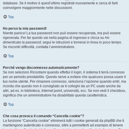
database. Se il motivo è quest’ultimo registrati nuovamente e cerca di farti
coinvolgere maggiormente nelle discussioni.
Top
Ho perso la mia password!
Niente panico! La tua password non può essere recuperata, ma può essere
rigenerata. Per far questo vai nella pagina di ingresso e clicca su
Ho
dimenticato la password
, segui le istruzioni e tornerai in linea in poco tempo.
Se riscontri difficoltà, contatta l’amministratore.
Top
Perché vengo disconnesso automaticamente?
Se non selezioni
Ricordami
quando effettui il login, il sistema ti terrà connesso
per un periodo prestabilito. Questo serve a evitare che qualcuno possa usare il
tuo nome utente. Per rimanere connesso, seleziona l’opzione quando entri, ma
ricorda che questo non è consigliato se ti colleghi da un PC usato anche da
altri, ad es. in biblioteca, Internet point, università, ecc. Se non vedi il checkbox,
significa che un amministratore ha disabilitato questa caratteristica.
Top
Che cosa provoca il comando “Cancella cookie”?
La funzione “Cancella cookie” eliminerà tutti i cookie generati da phpBB che ti
mantengono autenticato e connesso, oltre a permetterti ad esempio di tenere