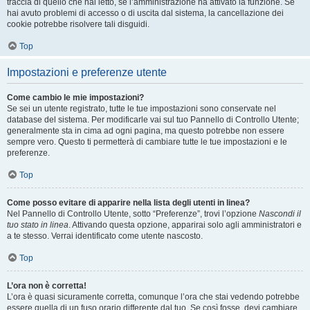
traccia di quello che hai letto, se l’amministrazione ha attivato la funzione. Se
hai avuto problemi di accesso o di uscita dal sistema, la cancellazione dei
cookie potrebbe risolvere tali disguidi.
Top
Impostazioni e preferenze utente
Come cambio le mie impostazioni?
Se sei un utente registrato, tutte le tue impostazioni sono conservate nel
database del sistema. Per modificarle vai sul tuo Pannello di Controllo Utente;
generalmente sta in cima ad ogni pagina, ma questo potrebbe non essere
sempre vero. Questo ti permetterà di cambiare tutte le tue impostazioni e le
preferenze.
Top
Come posso evitare di apparire nella lista degli utenti in linea?
Nel Pannello di Controllo Utente, sotto “Preferenze”, trovi l’opzione
Nascondi il
tuo stato in linea
. Attivando questa opzione, apparirai solo agli amministratori e
a te stesso. Verrai identificato come utente nascosto.
Top
L’ora non è corretta!
L’ora è quasi sicuramente corretta, comunque l’ora che stai vedendo potrebbe
essere quella di un fuso orario differente dal tuo. Se così fosse, devi cambiare