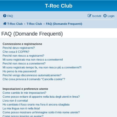
T-Roc Club
FAQ
Iscriviti
Login
T-Roc Club
T-Roc Club
FAQ (Domande Frequenti)
FAQ (Domande Frequenti)
Connessione e registrazione
Perché devo registrarmi?
Che cosa è COPPA?
Perché non riesco a registrarmi?
Mi sono registrato ma non riesco a connettermi!
Perché non riesco a connettermi?
Mi sono registrato tempo fa, ma non riesco più a connettermi?!
Ho perso la mia password!
Perché vengo disconnesso automaticamente?
Che cosa provoca il comando “Cancella cookie”?
Impostazioni e preferenze utente
Come cambio le mie impostazioni?
Come posso evitare di apparire nella lista degli utenti in linea?
L’ora non è corretta!
Ho cambiato il fuso orario ma l’ora è ancora sbagliata
La mia lingua non è nella lista!
Come posso mostrare un’immagine sotto il mio nome utente?
Come posso inserire un avatar?