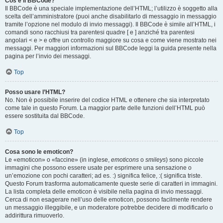
Cos’è il BBCode?
Il BBCode è una speciale implementazione dell’HTML; l’utilizzo è soggetto alla
scelta dell’amministratore (puoi anche disabilitarlo di messaggio in messaggio
tramite l’opzione nel modulo di invio messaggi). Il BBCode è simile all’HTML, i
comandi sono racchiusi tra parentesi quadre [ e ] anziché tra parentesi
angolari < e > e offre un controllo maggiore su cosa e come viene mostrato nei
messaggi. Per maggiori informazioni sul BBCode leggi la guida presente nella
pagina per l’invio dei messaggi.
Top
Posso usare l’HTML?
No. Non è possibile inserire del codice HTML e ottenere che sia interpretato
come tale in questo Forum. La maggior parte delle funzioni dell’HTML può
essere sostituita dal BBCode.
Top
Cosa sono le emoticon?
Le «emoticon» o «faccine» (in inglese,
emoticons
o
smileys
) sono piccole
immagini che possono essere usate per esprimere una sensazione o
un’emozione con pochi caratteri; ad es. :) significa felice, :( significa triste.
Questo Forum trasforma automaticamente queste serie di caratteri in immagini.
La lista completa delle emoticon è visibile nella pagina di invio messaggi.
Cerca di non esagerare nell’uso delle emoticon, possono facilmente rendere
un messaggio illeggibile, e un moderatore potrebbe decidere di modificarlo o
addirittura rimuoverlo.