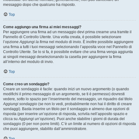
messaggio dopo che qualcuno ha risposto.
Top
Come aggiungo una firma ai miei messaggi?
Per aggiungere una firma ad un messaggio devi prima crearne una tramite il
Pannello di Controllo Utente. Una volta creata, è possibile selezionare
l’opzione
Aggiungi la firma
nel modulo di invio. È inoltre possibile aggiungere
una firma a tutti i tuoi messaggi selezionando l’apposita voce nel Pannello di
Controllo Utente. Se lo si fa, è possibile evitare che una firma venga aggiunta
ai singoli messaggi deselezionando la casella per aggiungere la firma
all’interno del modulo di invio.
Top
Come creo un sondaggio?
Creare un sondaggio è facile: quando inizi un nuovo argomento (o quando
modifichi il primo messaggio di un argomento, se ti è permesso) dovresti
vedere, sotto lo spazio per l’inserimento del messaggio, un riquadro dal titolo
Aggiungi sondaggio
(se non lo vedi, probabilmente non hai il diritto di creare
sondaggi). Basta inserire un titolo per il sondaggio e almeno due opzioni di
risposta (per inserire un’opzione di risposta, scrivila nell’apposito spazio e
clicca su
Aggiungi un’opzione
). Puoi anche stabilire i giorni di durata del
sondaggio (0 per non porre limiti). C’è un limite al numero di opzioni di risposta
che puoi aggiungere, stabilito dall’amministratore.
Top