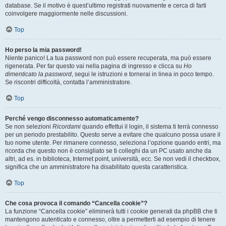
database. Se il motivo è quest’ultimo registrati nuovamente e cerca di farti
coinvolgere maggiormente nelle discussioni.
Top
Ho perso la mia password!
Niente panico! La tua password non può essere recuperata, ma può essere
rigenerata. Per far questo vai nella pagina di ingresso e clicca su
Ho
dimenticato la password
, segui le istruzioni e tornerai in linea in poco tempo.
Se riscontri difficoltà, contatta l’amministratore.
Top
Perché vengo disconnesso automaticamente?
Se non selezioni
Ricordami
quando effettui il login, il sistema ti terrà connesso
per un periodo prestabilito. Questo serve a evitare che qualcuno possa usare il
tuo nome utente. Per rimanere connesso, seleziona l’opzione quando entri, ma
ricorda che questo non è consigliato se ti colleghi da un PC usato anche da
altri, ad es. in biblioteca, Internet point, università, ecc. Se non vedi il checkbox,
significa che un amministratore ha disabilitato questa caratteristica.
Top
Che cosa provoca il comando “Cancella cookie”?
La funzione “Cancella cookie” eliminerà tutti i cookie generati da phpBB che ti
mantengono autenticato e connesso, oltre a permetterti ad esempio di tenere