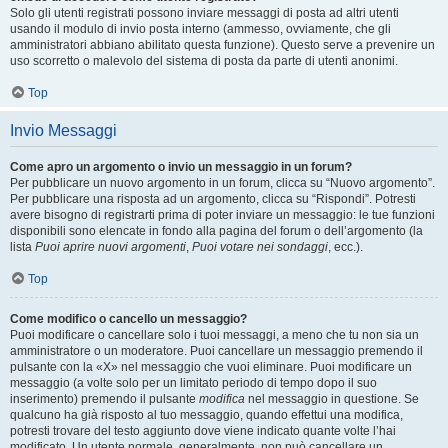
Solo gli utenti registrati possono inviare messaggi di posta ad altri utenti
usando il modulo di invio posta interno (ammesso, ovviamente, che gli
amministratori abbiano abilitato questa funzione). Questo serve a prevenire un
uso scorretto o malevolo del sistema di posta da parte di utenti anonimi.
Top
Invio Messaggi
Come apro un argomento o invio un messaggio in un forum?
Per pubblicare un nuovo argomento in un forum, clicca su “Nuovo argomento”.
Per pubblicare una risposta ad un argomento, clicca su “Rispondi”. Potresti
avere bisogno di registrarti prima di poter inviare un messaggio: le tue funzioni
disponibili sono elencate in fondo alla pagina del forum o dell’argomento (la
lista
Puoi aprire nuovi argomenti
,
Puoi votare nei sondaggi
, ecc.).
Top
Come modifico o cancello un messaggio?
Puoi modificare o cancellare solo i tuoi messaggi, a meno che tu non sia un
amministratore o un moderatore. Puoi cancellare un messaggio premendo il
pulsante con la «X» nel messaggio che vuoi eliminare. Puoi modificare un
messaggio (a volte solo per un limitato periodo di tempo dopo il suo
inserimento) premendo il pulsante
modifica
nel messaggio in questione. Se
qualcuno ha già risposto al tuo messaggio, quando effettui una modifica,
potresti trovare del testo aggiunto dove viene indicato quante volte l’hai
modificato. Un utente normale, generalmente, non può cancellare un