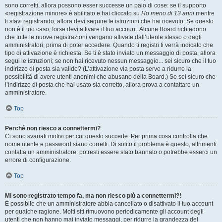
sono corretti, allora possono esser successe un paio di cose: se il supporto
«registrazione minore» è abilitato e hai cliccato su
Ho meno di 13 anni
mentre
ti stavi registrando, allora devi seguire le istruzioni che hai ricevuto. Se questo
non è il tuo caso, forse devi attivare il tuo account. Alcune Board richiedono
che tutte le nuove registrazioni vengano attivate dall’utente stesso o dagli
amministratori, prima di poter accedere. Quando ti registri ti verrà indicato che
tipo di attivazione è richiesta. Se ti è stato inviato un messaggio di posta, allora
segui le istruzioni; se non hai ricevuto nessun messaggio... sei sicuro che il tuo
indirizzo di posta sia valido? (L’attivazione via posta serve a ridurre la
possibilità di avere utenti anonimi che abusano della Board.) Se sei sicuro che
l’indirizzo di posta che hai usato sia corretto, allora prova a contattare un
amministratore.
Top
Perché non riesco a connettermi?
Ci sono svariati motivi per cui questo succede. Per prima cosa controlla che
nome utente e password siano corretti. Di solito il problema è questo, altrimenti
contatta un amministratore: potresti essere stato bannato o potrebbe esserci un
errore di configurazione.
Top
Mi sono registrato tempo fa, ma non riesco più a connettermi?!
È possibile che un amministratore abbia cancellato o disattivato il tuo account
per qualche ragione. Molti siti rimuovono periodicamente gli account degli
utenti che non hanno mai inviato messaggi, per ridurre la grandezza del