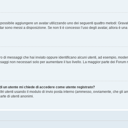
” è possibile aggiungere un avatar utilizzando uno dei seguenti quattro metodi: Gra
atar sono messi a disposizione. Se non ti è concesso l’uso degli avatar, allora è un
mero di messaggi che hai inviato oppure identificano alcuni utenti, ad esempio, mode
ssaggi non necessari solo per aumentare il tuo livello. La maggior parte dei Forum
 di un utente mi chiede di accedere come utente registrato?
altri utenti usando il modulo di invio posta interno (ammesso, ovviamente, che gli a
arte di utenti anonimi.