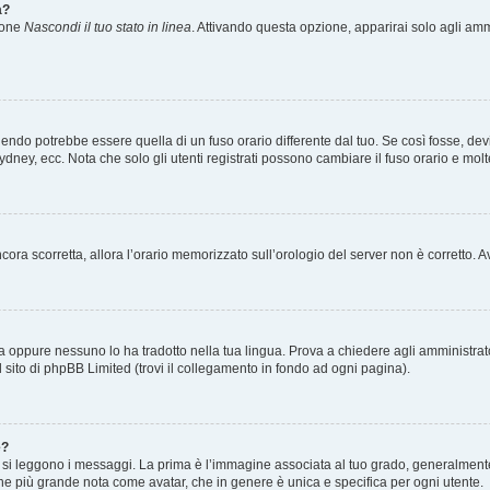
a?
zione
Nascondi il tuo stato in linea
. Attivando questa opzione, apparirai solo agli ammi
ndo potrebbe essere quella di un fuso orario differente dal tuo. Se così fosse, devi 
ydney, ecc. Nota che solo gli utenti registrati possono cambiare il fuso orario e mol
 ancora scorretta, allora l’orario memorizzato sull’orologio del server non è corretto
a oppure nessuno lo ha tradotto nella tua lingua. Prova a chiedere agli amministrator
l sito di phpBB Limited (trovi il collegamento in fondo ad ogni pagina).
e?
 leggono i messaggi. La prima è l’immagine associata al tuo grado, generalmente ha
agine più grande nota come avatar, che in genere è unica e specifica per ogni utente.