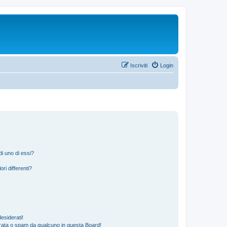
Iscriviti
Login
i uno di essi?
ri differenti?
esiderati!
rata o spam da qualcuno in questa Board!