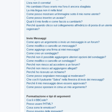
L’ora non è corretta!
Ho cambiato il fuso orario ma l’ora è ancora sbagliata
La mia lingua non è nella lista!
Come posso mostrare un’immagine sotto il mio nome utente?
Come posso inserire un avatar?
Qual è il mio livello e come faccio a cambiarlo?
Perché quando clicco sul collegamento all’indirizzo di posta di un ute
registrato?
Invio Messaggi
Come apro un argomento o invio un messaggio in un forum?
Come modifico o cancello un messaggio?
Come aggiungo una firma ai miei messaggi?
Come creo un sondaggio?
Perché non è possibile aggiungere ulteriori opzioni del sondaggio?
Come modifico o cancello un sondaggio?
Perché non riesco ad accedere a un forum?
Perché non riesco ad aggiungere allegati?
Perché ho ricevuto un richiamo?
Come posso segnalare messaggi ai moderatori?
Che cos’è il pulsante “Salva” nella finestra di invio dei messaggi?
Perché il mio messaggio deve essere approvato?
Come posso spostare in cima un mio argomento?
Formattazione e tipi di argomenti
Cos’è il BBCode?
Posso usare l’HTML?
Cosa sono le emoticon?
Posso inserire delle immagini?