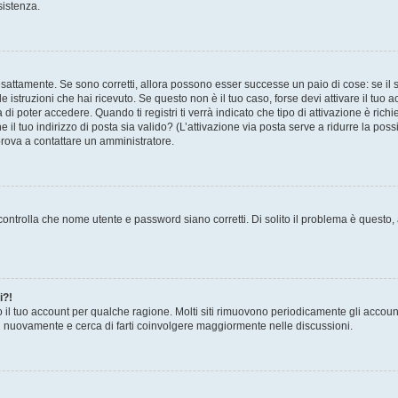
sistenza.
sattamente. Se sono corretti, allora possono esser successe un paio di cose: se il 
le istruzioni che hai ricevuto. Se questo non è il tuo caso, forse devi attivare il tu
di poter accedere. Quando ti registri ti verrà indicato che tipo di attivazione è richi
e il tuo indirizzo di posta sia valido? (L’attivazione via posta serve a ridurre la po
 prova a contattare un amministratore.
ontrolla che nome utente e password siano corretti. Di solito il problema è questo, a
i?!
o il tuo account per qualche ragione. Molti siti rimuovono periodicamente gli accoun
ti nuovamente e cerca di farti coinvolgere maggiormente nelle discussioni.