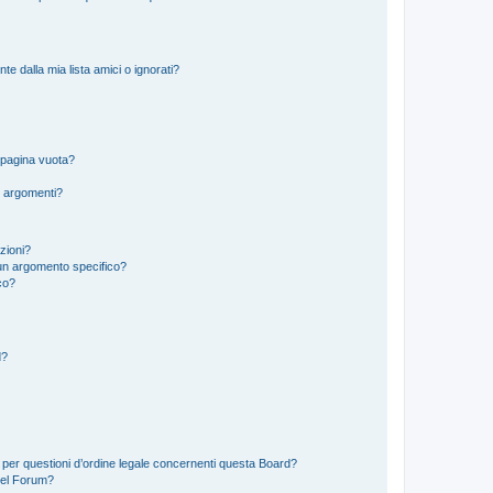
 dalla mia lista amici o ignorati?
 pagina vuota?
i argomenti?
izioni?
un argomento specifico?
co?
d?
 per questioni d’ordine legale concernenti questa Board?
del Forum?