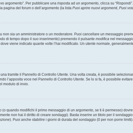
 argomento”. Per pubblicare una risposta ad un argomento, clicca su “Rispondi”. Po
la pagina del forum o dell’argomento (la lista
Puoi aprire nuovi argomenti
,
Puoi vot
 tu non sia un amministratore o un moderatore. Puoi cancellare un messaggio prem
iodo di tempo dopo il suo inserimento) premendo il pulsante
modifica
nel messaggio 
nto dove viene indicato quante volte l’hai modificato. Un utente normale, general
a tramite il Pannello di Controllo Utente. Una volta creata, è possibile seleziona
ndo l’apposita voce nel Pannello di Controllo Utente. Se lo si fa, è possibile evita
el modulo di invio.
(o quando modifichi il primo messaggio di un argomento, se ti è permesso) dovrest
mente non hai il diritto di creare sondaggi). Basta inserire un titolo per il sondaggi
pzione
). Puoi anche stabilire i giorni di durata del sondaggio (0 per non porre limiti