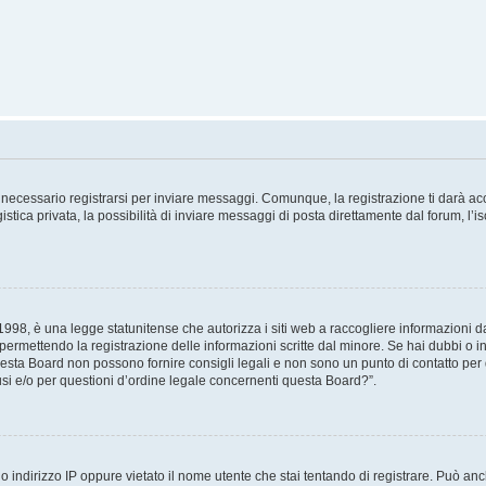
necessario registrarsi per inviare messaggi. Comunque, la registrazione ti darà acce
tica privata, la possibilità di inviare messaggi di posta direttamente dal forum, l’is
98, è una legge statunitense che autorizza i siti web a raccogliere informazioni da 
, permettendo la registrazione delle informazioni scritte dal minore. Se hai dubbi o i
esta Board non possono fornire consigli legali e non sono un punto di contatto per q
i e/o per questioni d’ordine legale concernenti questa Board?”.
 indirizzo IP oppure vietato il nome utente che stai tentando di registrare. Può anch