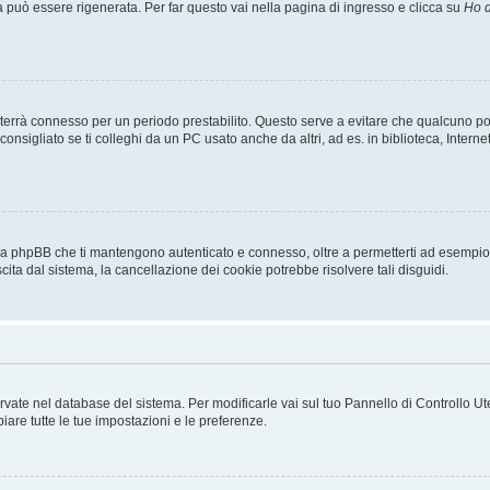
uò essere rigenerata. Per far questo vai nella pagina di ingresso e clicca su
Ho d
a ti terrà connesso per un periodo prestabilito. Questo serve a evitare che qualcuno
sigliato se ti colleghi da un PC usato anche da altri, ad es. in biblioteca, Internet
 da phpBB che ti mantengono autenticato e connesso, oltre a permetterti ad esempio d
cita dal sistema, la cancellazione dei cookie potrebbe risolvere tali disguidi.
servate nel database del sistema. Per modificarle vai sul tuo Pannello di Controllo
re tutte le tue impostazioni e le preferenze.