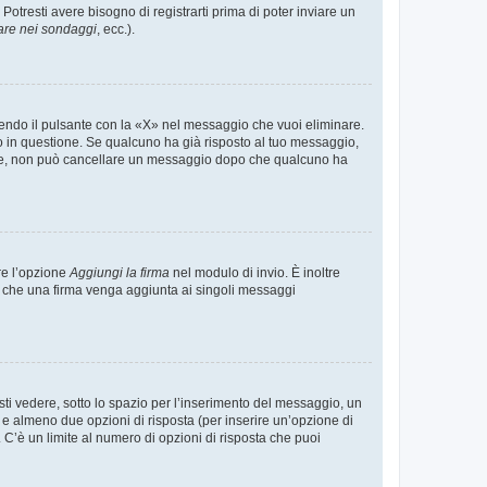
tresti avere bisogno di registrarti prima di poter inviare un
are nei sondaggi
, ecc.).
endo il pulsante con la «X» nel messaggio che vuoi eliminare.
in questione. Se qualcuno ha già risposto al tuo messaggio,
mente, non può cancellare un messaggio dopo che qualcuno ha
re l’opzione
Aggiungi la firma
nel modulo di invio. È inoltre
re che una firma venga aggiunta ai singoli messaggi
i vedere, sotto lo spazio per l’inserimento del messaggio, un
o e almeno due opzioni di risposta (per inserire un’opzione di
). C’è un limite al numero di opzioni di risposta che puoi