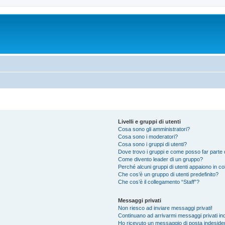
Livelli e gruppi di utenti
Cosa sono gli amministratori?
Cosa sono i moderatori?
Cosa sono i gruppi di utenti?
Dove trovo i gruppi e come posso far parte d
Come divento leader di un gruppo?
Perché alcuni gruppi di utenti appaiono in colo
Che cos’è un gruppo di utenti predefinito?
Che cos’è il collegamento “Staff”?
Messaggi privati
Non riesco ad inviare messaggi privati!
Continuano ad arrivarmi messaggi privati ind
Ho ricevuto un messaggio di posta indeside