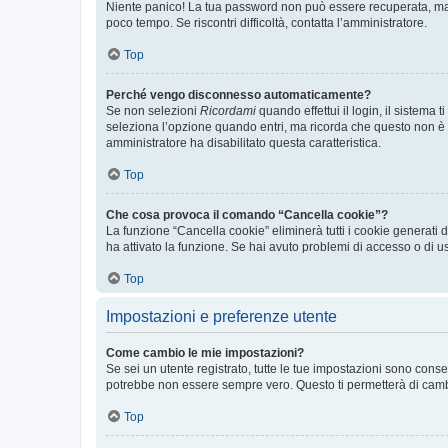
Niente panico! La tua password non può essere recuperata, ma p
poco tempo. Se riscontri difficoltà, contatta l’amministratore.
Top
Perché vengo disconnesso automaticamente?
Se non selezioni
Ricordami
quando effettui il login, il sistem
seleziona l’opzione quando entri, ma ricorda che questo non è con
amministratore ha disabilitato questa caratteristica.
Top
Che cosa provoca il comando “Cancella cookie”?
La funzione “Cancella cookie” eliminerà tutti i cookie generati
ha attivato la funzione. Se hai avuto problemi di accesso o di us
Top
Impostazioni e preferenze utente
Come cambio le mie impostazioni?
Se sei un utente registrato, tutte le tue impostazioni sono con
potrebbe non essere sempre vero. Questo ti permetterà di cambia
Top