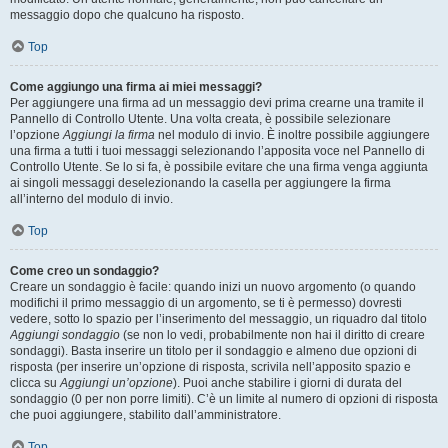
messaggio dopo che qualcuno ha risposto.
Top
Come aggiungo una firma ai miei messaggi?
Per aggiungere una firma ad un messaggio devi prima crearne una tramite il
Pannello di Controllo Utente. Una volta creata, è possibile selezionare
l’opzione
Aggiungi la firma
nel modulo di invio. È inoltre possibile aggiungere
una firma a tutti i tuoi messaggi selezionando l’apposita voce nel Pannello di
Controllo Utente. Se lo si fa, è possibile evitare che una firma venga aggiunta
ai singoli messaggi deselezionando la casella per aggiungere la firma
all’interno del modulo di invio.
Top
Come creo un sondaggio?
Creare un sondaggio è facile: quando inizi un nuovo argomento (o quando
modifichi il primo messaggio di un argomento, se ti è permesso) dovresti
vedere, sotto lo spazio per l’inserimento del messaggio, un riquadro dal titolo
Aggiungi sondaggio
(se non lo vedi, probabilmente non hai il diritto di creare
sondaggi). Basta inserire un titolo per il sondaggio e almeno due opzioni di
risposta (per inserire un’opzione di risposta, scrivila nell’apposito spazio e
clicca su
Aggiungi un’opzione
). Puoi anche stabilire i giorni di durata del
sondaggio (0 per non porre limiti). C’è un limite al numero di opzioni di risposta
che puoi aggiungere, stabilito dall’amministratore.
Top