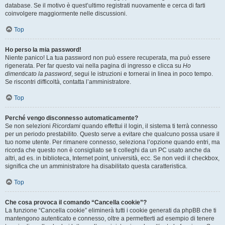
database. Se il motivo è quest’ultimo registrati nuovamente e cerca di farti
coinvolgere maggiormente nelle discussioni.
Top
Ho perso la mia password!
Niente panico! La tua password non può essere recuperata, ma può essere
rigenerata. Per far questo vai nella pagina di ingresso e clicca su
Ho
dimenticato la password
, segui le istruzioni e tornerai in linea in poco tempo.
Se riscontri difficoltà, contatta l’amministratore.
Top
Perché vengo disconnesso automaticamente?
Se non selezioni
Ricordami
quando effettui il login, il sistema ti terrà connesso
per un periodo prestabilito. Questo serve a evitare che qualcuno possa usare il
tuo nome utente. Per rimanere connesso, seleziona l’opzione quando entri, ma
ricorda che questo non è consigliato se ti colleghi da un PC usato anche da
altri, ad es. in biblioteca, Internet point, università, ecc. Se non vedi il checkbox,
significa che un amministratore ha disabilitato questa caratteristica.
Top
Che cosa provoca il comando “Cancella cookie”?
La funzione “Cancella cookie” eliminerà tutti i cookie generati da phpBB che ti
mantengono autenticato e connesso, oltre a permetterti ad esempio di tenere