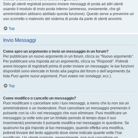
Solo gli utenti registrati possono inviare messaggi di posta ad altri utenti
usando il modulo di invio posta interno (ammesso, ovviamente, che gli
amministratori abbiano abilitato questa funzione). Questo serve a prevenire un
uso scorretto o malevolo del sistema di posta da parte di utenti anonimi.
Top
Invio Messaggi
Come apro un argomento o invio un messaggio in un forum?
Per pubblicare un nuovo argomento in un forum, clicca su “Nuovo argomento”.
Per pubblicare una risposta ad un argomento, clicca su “Rispondi”. Potresti
avere bisogno di registrarti prima di poter inviare un messaggio: le tue funzioni
disponibili sono elencate in fondo alla pagina del forum o dell’argomento (la
lista
Puoi aprire nuovi argomenti
,
Puoi votare nei sondaggi
, ecc.).
Top
Come modifico o cancello un messaggio?
Puoi modificare o cancellare solo i tuoi messaggi, a meno che tu non sia un
amministratore o un moderatore. Puoi cancellare un messaggio premendo il
pulsante con la «X» nel messaggio che vuoi eliminare. Puoi modificare un
messaggio (a volte solo per un limitato periodo di tempo dopo il suo
inserimento) premendo il pulsante
modifica
nel messaggio in questione. Se
qualcuno ha già risposto al tuo messaggio, quando effettui una modifica,
potresti trovare del testo aggiunto dove viene indicato quante volte l’hai
modificato. Un utente normale, generalmente, non può cancellare un