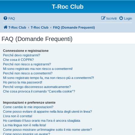
T-Roc Club
FAQ
Iscriviti
Login
T-Roc Club
T-Roc Club
FAQ (Domande Frequenti)
FAQ (Domande Frequenti)
Connessione e registrazione
Perché devo registrarmi?
Che cosa è COPPA?
Perché non riesco a registrarmi?
Mi sono registrato ma non riesco a connettermi!
Perché non riesco a connettermi?
Mi sono registrato tempo fa, ma non riesco più a connettermi?!
Ho perso la mia password!
Perché vengo disconnesso automaticamente?
Che cosa provoca il comando “Cancella cookie”?
Impostazioni e preferenze utente
Come cambio le mie impostazioni?
Come posso evitare di apparire nella lista degli utenti in linea?
L’ora non è corretta!
Ho cambiato il fuso orario ma l’ora è ancora sbagliata
La mia lingua non è nella lista!
Come posso mostrare un’immagine sotto il mio nome utente?
Come posso inserire un avatar?