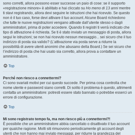
sono corretti, allora possono esser successe un paio di cose: se il supporto
«registrazione minore» è abilitato e hai cliccato su
Ho meno di 13 anni
mentre
ti stavi registrando, allora devi seguire le istruzioni che hai ricevuto. Se questo
non è il tuo caso, forse devi attivare il tuo account. Alcune Board richiedono
che tutte le nuove registrazioni vengano attivate dall’utente stesso o dagli
amministratori, prima di poter accedere. Quando ti registri ti verrà indicato che
tipo di attivazione è richiesta. Se ti è stato inviato un messaggio di posta, allora
segui le istruzioni; se non hai ricevuto nessun messaggio... sei sicuro che il tuo
indirizzo di posta sia valido? (L’attivazione via posta serve a ridurre la
possibilità di avere utenti anonimi che abusano della Board.) Se sei sicuro che
l’indirizzo di posta che hai usato sia corretto, allora prova a contattare un
amministratore.
Top
Perché non riesco a connettermi?
Ci sono svariati motivi per cui questo succede. Per prima cosa controlla che
nome utente e password siano corretti. Di solito il problema è questo, altrimenti
contatta un amministratore: potresti essere stato bannato o potrebbe esserci un
errore di configurazione.
Top
Mi sono registrato tempo fa, ma non riesco più a connettermi?!
È possibile che un amministratore abbia cancellato o disattivato il tuo account
per qualche ragione. Molti siti rimuovono periodicamente gli account degli
utenti che non hanno mai inviato messaggi, per ridurre la grandezza del