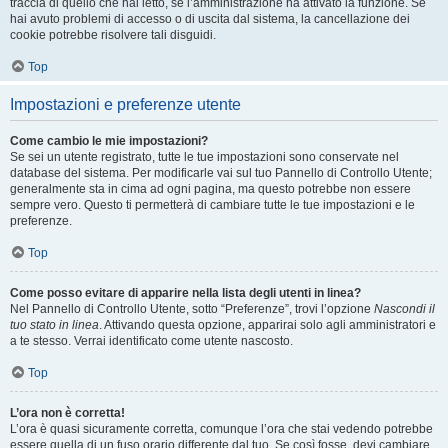
traccia di quello che hai letto, se l’amministrazione ha attivato la funzione. Se
hai avuto problemi di accesso o di uscita dal sistema, la cancellazione dei
cookie potrebbe risolvere tali disguidi.
Top
Impostazioni e preferenze utente
Come cambio le mie impostazioni?
Se sei un utente registrato, tutte le tue impostazioni sono conservate nel
database del sistema. Per modificarle vai sul tuo Pannello di Controllo Utente;
generalmente sta in cima ad ogni pagina, ma questo potrebbe non essere
sempre vero. Questo ti permetterà di cambiare tutte le tue impostazioni e le
preferenze.
Top
Come posso evitare di apparire nella lista degli utenti in linea?
Nel Pannello di Controllo Utente, sotto “Preferenze”, trovi l’opzione
Nascondi il
tuo stato in linea
. Attivando questa opzione, apparirai solo agli amministratori e
a te stesso. Verrai identificato come utente nascosto.
Top
L’ora non è corretta!
L’ora è quasi sicuramente corretta, comunque l’ora che stai vedendo potrebbe
essere quella di un fuso orario differente dal tuo. Se così fosse, devi cambiare