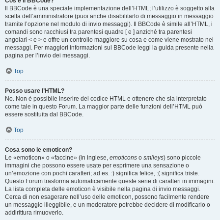
Cos’è il BBCode?
Il BBCode è una speciale implementazione dell’HTML; l’utilizzo è soggetto alla
scelta dell’amministratore (puoi anche disabilitarlo di messaggio in messaggio
tramite l’opzione nel modulo di invio messaggi). Il BBCode è simile all’HTML, i
comandi sono racchiusi tra parentesi quadre [ e ] anziché tra parentesi
angolari < e > e offre un controllo maggiore su cosa e come viene mostrato nei
messaggi. Per maggiori informazioni sul BBCode leggi la guida presente nella
pagina per l’invio dei messaggi.
Top
Posso usare l’HTML?
No. Non è possibile inserire del codice HTML e ottenere che sia interpretato
come tale in questo Forum. La maggior parte delle funzioni dell’HTML può
essere sostituita dal BBCode.
Top
Cosa sono le emoticon?
Le «emoticon» o «faccine» (in inglese,
emoticons
o
smileys
) sono piccole
immagini che possono essere usate per esprimere una sensazione o
un’emozione con pochi caratteri; ad es. :) significa felice, :( significa triste.
Questo Forum trasforma automaticamente queste serie di caratteri in immagini.
La lista completa delle emoticon è visibile nella pagina di invio messaggi.
Cerca di non esagerare nell’uso delle emoticon, possono facilmente rendere
un messaggio illeggibile, e un moderatore potrebbe decidere di modificarlo o
addirittura rimuoverlo.