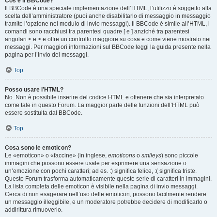
Cos’è il BBCode?
Il BBCode è una speciale implementazione dell’HTML; l’utilizzo è soggetto alla
scelta dell’amministratore (puoi anche disabilitarlo di messaggio in messaggio
tramite l’opzione nel modulo di invio messaggi). Il BBCode è simile all’HTML, i
comandi sono racchiusi tra parentesi quadre [ e ] anziché tra parentesi
angolari < e > e offre un controllo maggiore su cosa e come viene mostrato nei
messaggi. Per maggiori informazioni sul BBCode leggi la guida presente nella
pagina per l’invio dei messaggi.
Top
Posso usare l’HTML?
No. Non è possibile inserire del codice HTML e ottenere che sia interpretato
come tale in questo Forum. La maggior parte delle funzioni dell’HTML può
essere sostituita dal BBCode.
Top
Cosa sono le emoticon?
Le «emoticon» o «faccine» (in inglese,
emoticons
o
smileys
) sono piccole
immagini che possono essere usate per esprimere una sensazione o
un’emozione con pochi caratteri; ad es. :) significa felice, :( significa triste.
Questo Forum trasforma automaticamente queste serie di caratteri in immagini.
La lista completa delle emoticon è visibile nella pagina di invio messaggi.
Cerca di non esagerare nell’uso delle emoticon, possono facilmente rendere
un messaggio illeggibile, e un moderatore potrebbe decidere di modificarlo o
addirittura rimuoverlo.