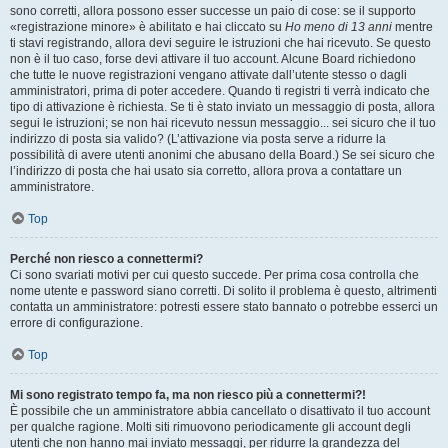
sono corretti, allora possono esser successe un paio di cose: se il supporto
«registrazione minore» è abilitato e hai cliccato su
Ho meno di 13 anni
mentre
ti stavi registrando, allora devi seguire le istruzioni che hai ricevuto. Se questo
non è il tuo caso, forse devi attivare il tuo account. Alcune Board richiedono
che tutte le nuove registrazioni vengano attivate dall’utente stesso o dagli
amministratori, prima di poter accedere. Quando ti registri ti verrà indicato che
tipo di attivazione è richiesta. Se ti è stato inviato un messaggio di posta, allora
segui le istruzioni; se non hai ricevuto nessun messaggio... sei sicuro che il tuo
indirizzo di posta sia valido? (L’attivazione via posta serve a ridurre la
possibilità di avere utenti anonimi che abusano della Board.) Se sei sicuro che
l’indirizzo di posta che hai usato sia corretto, allora prova a contattare un
amministratore.
Top
Perché non riesco a connettermi?
Ci sono svariati motivi per cui questo succede. Per prima cosa controlla che
nome utente e password siano corretti. Di solito il problema è questo, altrimenti
contatta un amministratore: potresti essere stato bannato o potrebbe esserci un
errore di configurazione.
Top
Mi sono registrato tempo fa, ma non riesco più a connettermi?!
È possibile che un amministratore abbia cancellato o disattivato il tuo account
per qualche ragione. Molti siti rimuovono periodicamente gli account degli
utenti che non hanno mai inviato messaggi, per ridurre la grandezza del