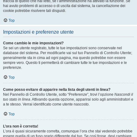
traccia di quello che hai letto, se l’amministrazione ha attivato la funzione. Se
hai avuto problemi di accesso o di uscita dal sistema, la cancellazione dei
cookie potrebbe risolvere tali disguidi.
Top
Impostazioni e preferenze utente
Come cambio le mie impostazioni?
Se sei un utente registrato, tutte le tue impostazioni sono conservate nel
database del sistema. Per modificarle vai sul tuo Pannello di Controllo Utente;
generalmente sta in cima ad ogni pagina, ma questo potrebbe non essere
sempre vero. Questo ti permetterà di cambiare tutte le tue impostazioni e le
preferenze.
Top
Come posso evitare di apparire nella lista degli utenti in linea?
Nel Pannello di Controllo Utente, sotto “Preferenze”, trovi l’opzione
Nascondi il
tuo stato in linea
. Attivando questa opzione, apparirai solo agli amministratori e
a te stesso. Verrai identificato come utente nascosto.
Top
L’ora non è corretta!
L’ora è quasi sicuramente corretta, comunque l’ora che stai vedendo potrebbe
essere quella di un fuso orario differente dal tuo. Se così fosse, devi cambiare