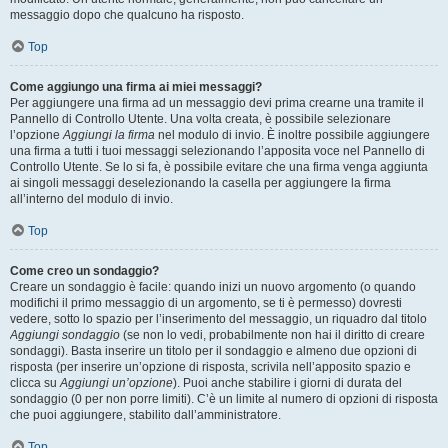
messaggio dopo che qualcuno ha risposto.
Top
Come aggiungo una firma ai miei messaggi?
Per aggiungere una firma ad un messaggio devi prima crearne una tramite il
Pannello di Controllo Utente. Una volta creata, è possibile selezionare
l’opzione
Aggiungi la firma
nel modulo di invio. È inoltre possibile aggiungere
una firma a tutti i tuoi messaggi selezionando l’apposita voce nel Pannello di
Controllo Utente. Se lo si fa, è possibile evitare che una firma venga aggiunta
ai singoli messaggi deselezionando la casella per aggiungere la firma
all’interno del modulo di invio.
Top
Come creo un sondaggio?
Creare un sondaggio è facile: quando inizi un nuovo argomento (o quando
modifichi il primo messaggio di un argomento, se ti è permesso) dovresti
vedere, sotto lo spazio per l’inserimento del messaggio, un riquadro dal titolo
Aggiungi sondaggio
(se non lo vedi, probabilmente non hai il diritto di creare
sondaggi). Basta inserire un titolo per il sondaggio e almeno due opzioni di
risposta (per inserire un’opzione di risposta, scrivila nell’apposito spazio e
clicca su
Aggiungi un’opzione
). Puoi anche stabilire i giorni di durata del
sondaggio (0 per non porre limiti). C’è un limite al numero di opzioni di risposta
che puoi aggiungere, stabilito dall’amministratore.
Top