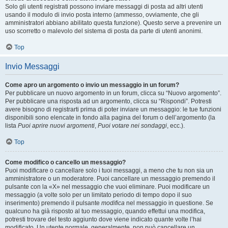
Solo gli utenti registrati possono inviare messaggi di posta ad altri utenti
usando il modulo di invio posta interno (ammesso, ovviamente, che gli
amministratori abbiano abilitato questa funzione). Questo serve a prevenire un
uso scorretto o malevolo del sistema di posta da parte di utenti anonimi.
Top
Invio Messaggi
Come apro un argomento o invio un messaggio in un forum?
Per pubblicare un nuovo argomento in un forum, clicca su “Nuovo argomento”.
Per pubblicare una risposta ad un argomento, clicca su “Rispondi”. Potresti
avere bisogno di registrarti prima di poter inviare un messaggio: le tue funzioni
disponibili sono elencate in fondo alla pagina del forum o dell’argomento (la
lista
Puoi aprire nuovi argomenti
,
Puoi votare nei sondaggi
, ecc.).
Top
Come modifico o cancello un messaggio?
Puoi modificare o cancellare solo i tuoi messaggi, a meno che tu non sia un
amministratore o un moderatore. Puoi cancellare un messaggio premendo il
pulsante con la «X» nel messaggio che vuoi eliminare. Puoi modificare un
messaggio (a volte solo per un limitato periodo di tempo dopo il suo
inserimento) premendo il pulsante
modifica
nel messaggio in questione. Se
qualcuno ha già risposto al tuo messaggio, quando effettui una modifica,
potresti trovare del testo aggiunto dove viene indicato quante volte l’hai
modificato. Un utente normale, generalmente, non può cancellare un