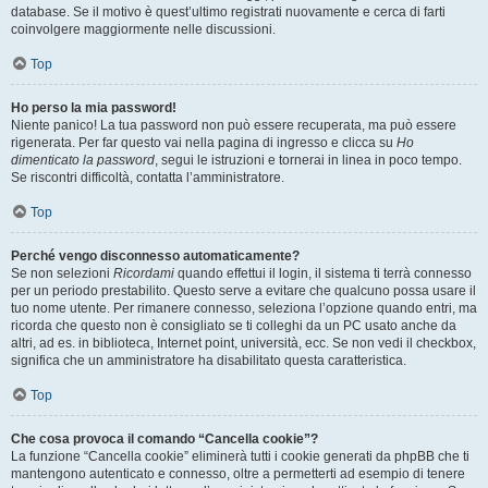
database. Se il motivo è quest’ultimo registrati nuovamente e cerca di farti
coinvolgere maggiormente nelle discussioni.
Top
Ho perso la mia password!
Niente panico! La tua password non può essere recuperata, ma può essere
rigenerata. Per far questo vai nella pagina di ingresso e clicca su
Ho
dimenticato la password
, segui le istruzioni e tornerai in linea in poco tempo.
Se riscontri difficoltà, contatta l’amministratore.
Top
Perché vengo disconnesso automaticamente?
Se non selezioni
Ricordami
quando effettui il login, il sistema ti terrà connesso
per un periodo prestabilito. Questo serve a evitare che qualcuno possa usare il
tuo nome utente. Per rimanere connesso, seleziona l’opzione quando entri, ma
ricorda che questo non è consigliato se ti colleghi da un PC usato anche da
altri, ad es. in biblioteca, Internet point, università, ecc. Se non vedi il checkbox,
significa che un amministratore ha disabilitato questa caratteristica.
Top
Che cosa provoca il comando “Cancella cookie”?
La funzione “Cancella cookie” eliminerà tutti i cookie generati da phpBB che ti
mantengono autenticato e connesso, oltre a permetterti ad esempio di tenere