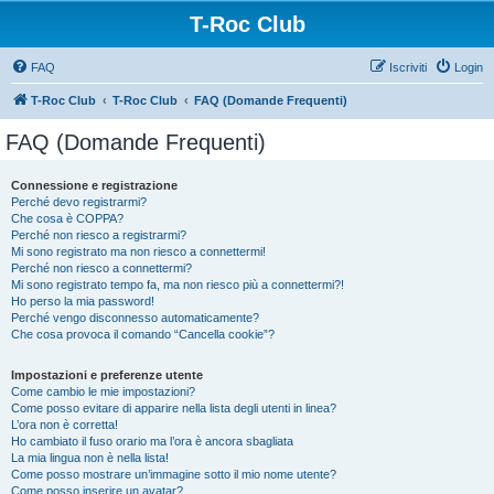
T-Roc Club
FAQ
Iscriviti
Login
T-Roc Club
T-Roc Club
FAQ (Domande Frequenti)
FAQ (Domande Frequenti)
Connessione e registrazione
Perché devo registrarmi?
Che cosa è COPPA?
Perché non riesco a registrarmi?
Mi sono registrato ma non riesco a connettermi!
Perché non riesco a connettermi?
Mi sono registrato tempo fa, ma non riesco più a connettermi?!
Ho perso la mia password!
Perché vengo disconnesso automaticamente?
Che cosa provoca il comando “Cancella cookie”?
Impostazioni e preferenze utente
Come cambio le mie impostazioni?
Come posso evitare di apparire nella lista degli utenti in linea?
L’ora non è corretta!
Ho cambiato il fuso orario ma l’ora è ancora sbagliata
La mia lingua non è nella lista!
Come posso mostrare un’immagine sotto il mio nome utente?
Come posso inserire un avatar?