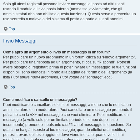
Solo gli utenti registrati possono inviare messaggi di posta ad altri utenti
usando il modulo di invio posta interno (ammesso, ovviamente, che gli
amministratori abbiano abilitato questa funzione). Questo serve a prevenire un
uso scorretto o malevolo del sistema di posta da parte di utenti anonimi.
Top
Invio Messaggi
Come apro un argomento o invio un messaggio in un forum?
Per pubblicare un nuovo argomento in un forum, clicca su “Nuovo argomento”.
Per pubblicare una risposta ad un argomento, clicca su “Rispondi”. Potresti
avere bisogno di registrarti prima di poter inviare un messaggio: le tue funzioni
disponibili sono elencate in fondo alla pagina del forum o dell’argomento (la
lista
Puoi aprire nuovi argomenti
,
Puoi votare nei sondaggi
, ecc.).
Top
Come modifico o cancello un messaggio?
Puoi modificare o cancellare solo i tuoi messaggi, a meno che tu non sia un
amministratore o un moderatore. Puoi cancellare un messaggio premendo il
pulsante con la «X» nel messaggio che vuoi eliminare. Puoi modificare un
messaggio (a volte solo per un limitato periodo di tempo dopo il suo
inserimento) premendo il pulsante
modifica
nel messaggio in questione. Se
qualcuno ha già risposto al tuo messaggio, quando effettui una modifica,
potresti trovare del testo aggiunto dove viene indicato quante volte l’hai
modificato. Un utente normale, generalmente, non può cancellare un