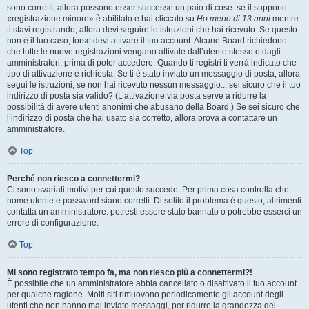
sono corretti, allora possono esser successe un paio di cose: se il supporto
«registrazione minore» è abilitato e hai cliccato su
Ho meno di 13 anni
mentre
ti stavi registrando, allora devi seguire le istruzioni che hai ricevuto. Se questo
non è il tuo caso, forse devi attivare il tuo account. Alcune Board richiedono
che tutte le nuove registrazioni vengano attivate dall’utente stesso o dagli
amministratori, prima di poter accedere. Quando ti registri ti verrà indicato che
tipo di attivazione è richiesta. Se ti è stato inviato un messaggio di posta, allora
segui le istruzioni; se non hai ricevuto nessun messaggio... sei sicuro che il tuo
indirizzo di posta sia valido? (L’attivazione via posta serve a ridurre la
possibilità di avere utenti anonimi che abusano della Board.) Se sei sicuro che
l’indirizzo di posta che hai usato sia corretto, allora prova a contattare un
amministratore.
Top
Perché non riesco a connettermi?
Ci sono svariati motivi per cui questo succede. Per prima cosa controlla che
nome utente e password siano corretti. Di solito il problema è questo, altrimenti
contatta un amministratore: potresti essere stato bannato o potrebbe esserci un
errore di configurazione.
Top
Mi sono registrato tempo fa, ma non riesco più a connettermi?!
È possibile che un amministratore abbia cancellato o disattivato il tuo account
per qualche ragione. Molti siti rimuovono periodicamente gli account degli
utenti che non hanno mai inviato messaggi, per ridurre la grandezza del