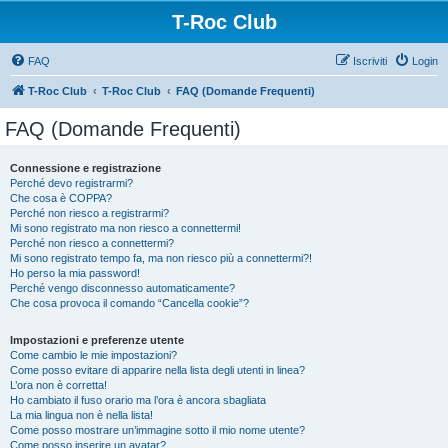
T-Roc Club
FAQ
Iscriviti
Login
T-Roc Club
T-Roc Club
FAQ (Domande Frequenti)
FAQ (Domande Frequenti)
Connessione e registrazione
Perché devo registrarmi?
Che cosa è COPPA?
Perché non riesco a registrarmi?
Mi sono registrato ma non riesco a connettermi!
Perché non riesco a connettermi?
Mi sono registrato tempo fa, ma non riesco più a connettermi?!
Ho perso la mia password!
Perché vengo disconnesso automaticamente?
Che cosa provoca il comando “Cancella cookie”?
Impostazioni e preferenze utente
Come cambio le mie impostazioni?
Come posso evitare di apparire nella lista degli utenti in linea?
L’ora non è corretta!
Ho cambiato il fuso orario ma l’ora è ancora sbagliata
La mia lingua non è nella lista!
Come posso mostrare un’immagine sotto il mio nome utente?
Come posso inserire un avatar?