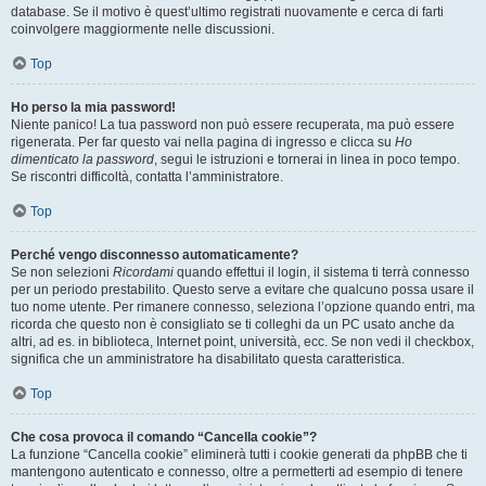
database. Se il motivo è quest’ultimo registrati nuovamente e cerca di farti
coinvolgere maggiormente nelle discussioni.
Top
Ho perso la mia password!
Niente panico! La tua password non può essere recuperata, ma può essere
rigenerata. Per far questo vai nella pagina di ingresso e clicca su
Ho
dimenticato la password
, segui le istruzioni e tornerai in linea in poco tempo.
Se riscontri difficoltà, contatta l’amministratore.
Top
Perché vengo disconnesso automaticamente?
Se non selezioni
Ricordami
quando effettui il login, il sistema ti terrà connesso
per un periodo prestabilito. Questo serve a evitare che qualcuno possa usare il
tuo nome utente. Per rimanere connesso, seleziona l’opzione quando entri, ma
ricorda che questo non è consigliato se ti colleghi da un PC usato anche da
altri, ad es. in biblioteca, Internet point, università, ecc. Se non vedi il checkbox,
significa che un amministratore ha disabilitato questa caratteristica.
Top
Che cosa provoca il comando “Cancella cookie”?
La funzione “Cancella cookie” eliminerà tutti i cookie generati da phpBB che ti
mantengono autenticato e connesso, oltre a permetterti ad esempio di tenere