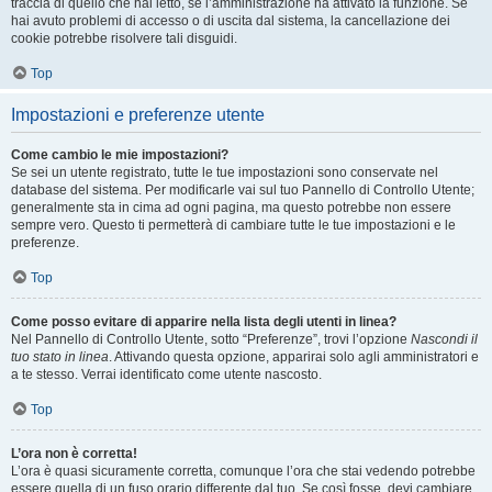
traccia di quello che hai letto, se l’amministrazione ha attivato la funzione. Se
hai avuto problemi di accesso o di uscita dal sistema, la cancellazione dei
cookie potrebbe risolvere tali disguidi.
Top
Impostazioni e preferenze utente
Come cambio le mie impostazioni?
Se sei un utente registrato, tutte le tue impostazioni sono conservate nel
database del sistema. Per modificarle vai sul tuo Pannello di Controllo Utente;
generalmente sta in cima ad ogni pagina, ma questo potrebbe non essere
sempre vero. Questo ti permetterà di cambiare tutte le tue impostazioni e le
preferenze.
Top
Come posso evitare di apparire nella lista degli utenti in linea?
Nel Pannello di Controllo Utente, sotto “Preferenze”, trovi l’opzione
Nascondi il
tuo stato in linea
. Attivando questa opzione, apparirai solo agli amministratori e
a te stesso. Verrai identificato come utente nascosto.
Top
L’ora non è corretta!
L’ora è quasi sicuramente corretta, comunque l’ora che stai vedendo potrebbe
essere quella di un fuso orario differente dal tuo. Se così fosse, devi cambiare