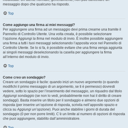
messaggio dopo che qualcuno ha risposto.
Top
Come aggiungo una firma ai miei messaggi?
Per aggiungere una firma ad un messaggio devi prima crearne una tramite il
Pannello di Controllo Utente. Una volta creata, è possibile selezionare
l’opzione
Aggiungi la firma
nel modulo di invio. È inoltre possibile aggiungere
una firma a tutti i tuoi messaggi selezionando l’apposita voce nel Pannello di
Controllo Utente. Se lo si fa, è possibile evitare che una firma venga aggiunta
ai singoli messaggi deselezionando la casella per aggiungere la firma
all’interno del modulo di invio.
Top
Come creo un sondaggio?
Creare un sondaggio è facile: quando inizi un nuovo argomento (o quando
modifichi il primo messaggio di un argomento, se ti è permesso) dovresti
vedere, sotto lo spazio per l’inserimento del messaggio, un riquadro dal titolo
Aggiungi sondaggio
(se non lo vedi, probabilmente non hai il diritto di creare
sondaggi). Basta inserire un titolo per il sondaggio e almeno due opzioni di
risposta (per inserire un’opzione di risposta, scrivila nell’apposito spazio e
clicca su
Aggiungi un’opzione
). Puoi anche stabilire i giorni di durata del
sondaggio (0 per non porre limiti). C’è un limite al numero di opzioni di risposta
che puoi aggiungere, stabilito dall’amministratore.
Top