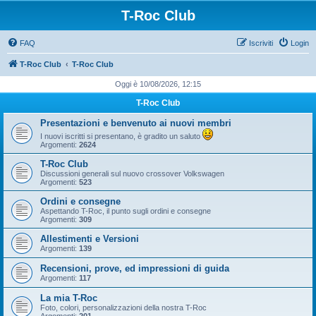
T-Roc Club
FAQ
Iscriviti
Login
T-Roc Club
T-Roc Club
Oggi è 10/08/2026, 12:15
T-Roc Club
Presentazioni e benvenuto ai nuovi membri
I nuovi iscritti si presentano, è gradito un saluto
Argomenti:
2624
T-Roc Club
Discussioni generali sul nuovo crossover Volkswagen
Argomenti:
523
Ordini e consegne
Aspettando T-Roc, il punto sugli ordini e consegne
Argomenti:
309
Allestimenti e Versioni
Argomenti:
139
Recensioni, prove, ed impressioni di guida
Argomenti:
117
La mia T-Roc
Foto, colori, personalizzazioni della nostra T-Roc