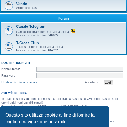
Vendo
Argomenti:
115
Forum
Canale Telegram
Canale Telegram per i veri appassionati
Reindirizzamenti totali:
546165
T-Cross Club
T-Cross, il forum degli appassionati
Reindirizzamenti totali:
484537
LOGIN
•
ISCRIVITI
Nome utente:
Password:
Ho dimenticato la password
Ricordami
CHI C’È IN LINEA
In totale ci sono
740
utenti connessi : 6 registrati, 0 nascosti e 734 ospiti (basato sugli
utenti attivi negli ultimi 5 minuti)
Record di utenti connessi:
21899
registrato il 06/04/2026, 16:41
Questo sito utilizza cookie al fine di fornire la
STATISTICHE
migliore navigazione possibile
Totale messaggi
48135
• Totale argomenti
3073
• Totale iscritti
8106
• Ultimo iscritto
simo.giagnorio