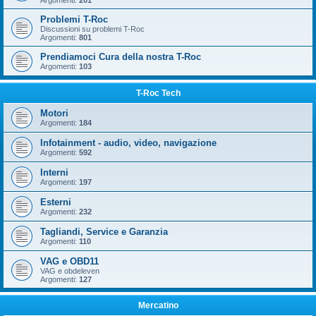
Argomenti:
201
Problemi T-Roc
Discussioni su problemi T-Roc
Argomenti:
801
Prendiamoci Cura della nostra T-Roc
Argomenti:
103
T-Roc Tech
Motori
Argomenti:
184
Infotainment - audio, video, navigazione
Argomenti:
592
Interni
Argomenti:
197
Esterni
Argomenti:
232
Tagliandi, Service e Garanzia
Argomenti:
110
VAG e OBD11
VAG e obdeleven
Argomenti:
127
Mercatino