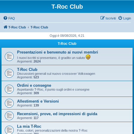
T-Roc Club
FAQ
Iscriviti
Login
T-Roc Club
T-Roc Club
Oggi è 08/08/2026, 4:21
T-Roc Club
Presentazioni e benvenuto ai nuovi membri
I nuovi iscritti si presentano, è gradito un saluto
Argomenti:
2624
T-Roc Club
Discussioni generali sul nuovo crossover Volkswagen
Argomenti:
523
Ordini e consegne
Aspettando T-Roc, il punto sugli ordini e consegne
Argomenti:
309
Allestimenti e Versioni
Argomenti:
139
Recensioni, prove, ed impressioni di guida
Argomenti:
117
La mia T-Roc
Foto, colori, personalizzazioni della nostra T-Roc