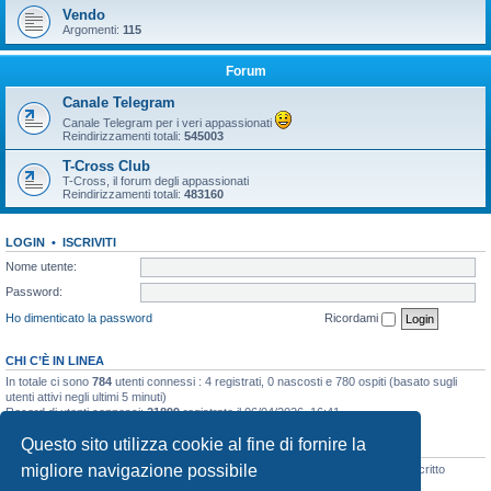
Vendo
Argomenti:
115
Forum
Canale Telegram
Canale Telegram per i veri appassionati
Reindirizzamenti totali:
545003
T-Cross Club
T-Cross, il forum degli appassionati
Reindirizzamenti totali:
483160
LOGIN
•
ISCRIVITI
Nome utente:
Password:
Ho dimenticato la password
Ricordami
CHI C’È IN LINEA
In totale ci sono
784
utenti connessi : 4 registrati, 0 nascosti e 780 ospiti (basato sugli
utenti attivi negli ultimi 5 minuti)
Record di utenti connessi:
21899
registrato il 06/04/2026, 16:41
Questo sito utilizza cookie al fine di fornire la
STATISTICHE
migliore navigazione possibile
Totale messaggi
48133
• Totale argomenti
3073
• Totale iscritti
8104
• Ultimo iscritto
Filipporim