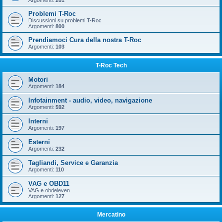
Argomenti:
201
Problemi T-Roc
Discussioni su problemi T-Roc
Argomenti:
800
Prendiamoci Cura della nostra T-Roc
Argomenti:
103
T-Roc Tech
Motori
Argomenti:
184
Infotainment - audio, video, navigazione
Argomenti:
592
Interni
Argomenti:
197
Esterni
Argomenti:
232
Tagliandi, Service e Garanzia
Argomenti:
110
VAG e OBD11
VAG e obdeleven
Argomenti:
127
Mercatino