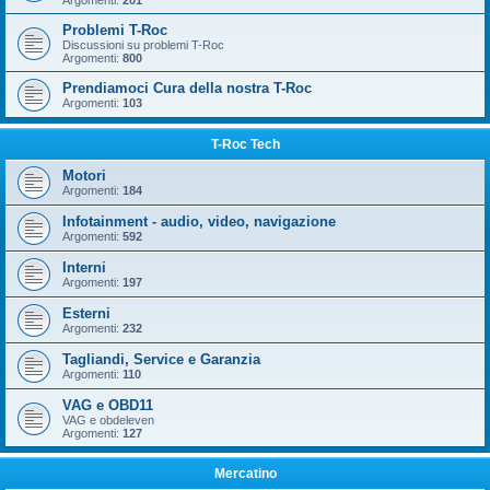
Argomenti:
201
Problemi T-Roc
Discussioni su problemi T-Roc
Argomenti:
800
Prendiamoci Cura della nostra T-Roc
Argomenti:
103
T-Roc Tech
Motori
Argomenti:
184
Infotainment - audio, video, navigazione
Argomenti:
592
Interni
Argomenti:
197
Esterni
Argomenti:
232
Tagliandi, Service e Garanzia
Argomenti:
110
VAG e OBD11
VAG e obdeleven
Argomenti:
127
Mercatino