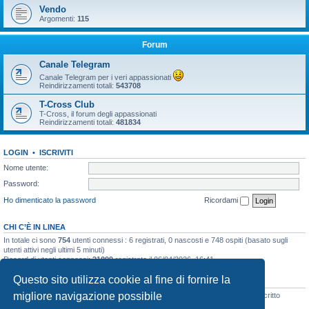
Vendo
Argomenti:
115
Forum
Canale Telegram
Canale Telegram per i veri appassionati
Reindirizzamenti totali:
543708
T-Cross Club
T-Cross, il forum degli appassionati
Reindirizzamenti totali:
481834
LOGIN
•
ISCRIVITI
Nome utente:
Password:
Ho dimenticato la password
Ricordami
CHI C’È IN LINEA
In totale ci sono
754
utenti connessi : 6 registrati, 0 nascosti e 748 ospiti (basato sugli
utenti attivi negli ultimi 5 minuti)
Record di utenti connessi:
21899
registrato il 06/04/2026, 16:41
Questo sito utilizza cookie al fine di fornire la
STATISTICHE
migliore navigazione possibile
Totale messaggi
48131
• Totale argomenti
3072
• Totale iscritti
8102
• Ultimo iscritto
Tony M.