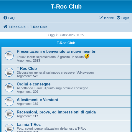
T-Roc Club
FAQ
Iscriviti
Login
T-Roc Club
T-Roc Club
Oggi è 06/08/2026, 11:35
T-Roc Club
Presentazioni e benvenuto ai nuovi membri
I nuovi iscritti si presentano, è gradito un saluto
Argomenti:
2623
T-Roc Club
Discussioni generali sul nuovo crossover Volkswagen
Argomenti:
523
Ordini e consegne
Aspettando T-Roc, il punto sugli ordini e consegne
Argomenti:
309
Allestimenti e Versioni
Argomenti:
139
Recensioni, prove, ed impressioni di guida
Argomenti:
117
La mia T-Roc
Foto, colori, personalizzazioni della nostra T-Roc