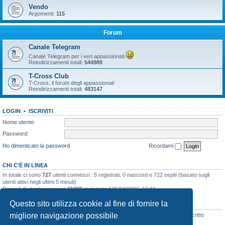
Vendo
Argomenti:
115
Forum
Canale Telegram
Canale Telegram per i veri appassionati
Reindirizzamenti totali:
544989
T-Cross Club
T-Cross, il forum degli appassionati
Reindirizzamenti totali:
483147
LOGIN
•
ISCRIVITI
Nome utente:
Password:
Ho dimenticato la password
Ricordami
CHI C’È IN LINEA
In totale ci sono
727
utenti connessi : 5 registrati, 0 nascosti e 722 ospiti (basato sugli
utenti attivi negli ultimi 5 minuti)
Record di utenti connessi:
21899
registrato il 06/04/2026, 16:41
Questo sito utilizza cookie al fine di fornire la
STATISTICHE
migliore navigazione possibile
Totale messaggi
48133
• Totale argomenti
3073
• Totale iscritti
8104
• Ultimo iscritto
Filipporim