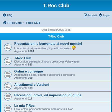
T-Roc Club
FAQ
Iscriviti
Login
T-Roc Club
T-Roc Club
Oggi è 08/08/2026, 3:45
T-Roc Club
Presentazioni e benvenuto ai nuovi membri
I nuovi iscritti si presentano, è gradito un saluto
Argomenti:
2624
T-Roc Club
Discussioni generali sul nuovo crossover Volkswagen
Argomenti:
523
Ordini e consegne
Aspettando T-Roc, il punto sugli ordini e consegne
Argomenti:
309
Allestimenti e Versioni
Argomenti:
139
Recensioni, prove, ed impressioni di guida
Argomenti:
117
La mia T-Roc
Foto, colori, personalizzazioni della nostra T-Roc