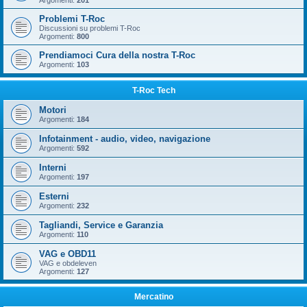
Argomenti:
201
Problemi T-Roc
Discussioni su problemi T-Roc
Argomenti:
800
Prendiamoci Cura della nostra T-Roc
Argomenti:
103
T-Roc Tech
Motori
Argomenti:
184
Infotainment - audio, video, navigazione
Argomenti:
592
Interni
Argomenti:
197
Esterni
Argomenti:
232
Tagliandi, Service e Garanzia
Argomenti:
110
VAG e OBD11
VAG e obdeleven
Argomenti:
127
Mercatino