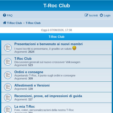
T-Roc Club
FAQ
Iscriviti
Login
T-Roc Club
T-Roc Club
Oggi è 07/08/2026, 17:38
T-Roc Club
Presentazioni e benvenuto ai nuovi membri
I nuovi iscritti si presentano, è gradito un saluto
Argomenti:
2624
T-Roc Club
Discussioni generali sul nuovo crossover Volkswagen
Argomenti:
523
Ordini e consegne
Aspettando T-Roc, il punto sugli ordini e consegne
Argomenti:
309
Allestimenti e Versioni
Argomenti:
139
Recensioni, prove, ed impressioni di guida
Argomenti:
117
La mia T-Roc
Foto, colori, personalizzazioni della nostra T-Roc