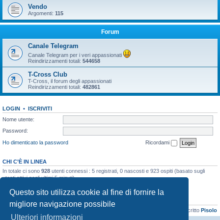
Vendo
Argomenti:
115
Forum
Canale Telegram
Canale Telegram per i veri appassionati
Reindirizzamenti totali:
544658
T-Cross Club
T-Cross, il forum degli appassionati
Reindirizzamenti totali:
482861
LOGIN
•
ISCRIVITI
Nome utente:
Password:
Ho dimenticato la password
Ricordami
CHI C’È IN LINEA
In totale ci sono
928
utenti connessi : 5 registrati, 0 nascosti e 923 ospiti (basato sugli
utenti attivi negli ultimi 5 minuti)
Record di utenti connessi:
21899
registrato il 06/04/2026, 16:41
Questo sito utilizza cookie al fine di fornire la
STATISTICHE
migliore navigazione possibile
Totale messaggi
48133
• Totale argomenti
3073
• Totale iscritti
8103
• Ultimo iscritto
Pisolo
Ulteriori informazioni