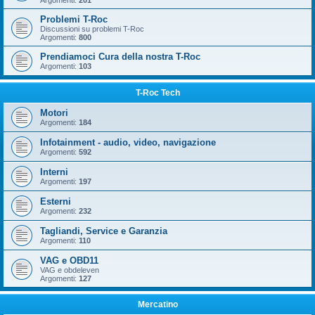
Argomenti:
201
Problemi T-Roc
Discussioni su problemi T-Roc
Argomenti:
800
Prendiamoci Cura della nostra T-Roc
Argomenti:
103
T-Roc Tech
Motori
Argomenti:
184
Infotainment - audio, video, navigazione
Argomenti:
592
Interni
Argomenti:
197
Esterni
Argomenti:
232
Tagliandi, Service e Garanzia
Argomenti:
110
VAG e OBD11
VAG e obdeleven
Argomenti:
127
Mercatino