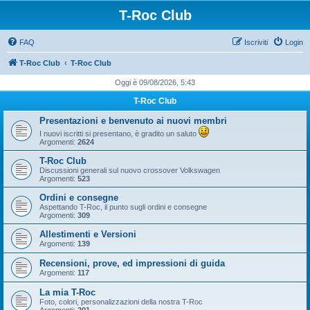
T-Roc Club
FAQ
Iscriviti
Login
T-Roc Club
T-Roc Club
Oggi è 09/08/2026, 5:43
T-Roc Club
Presentazioni e benvenuto ai nuovi membri
I nuovi iscritti si presentano, è gradito un saluto
Argomenti:
2624
T-Roc Club
Discussioni generali sul nuovo crossover Volkswagen
Argomenti:
523
Ordini e consegne
Aspettando T-Roc, il punto sugli ordini e consegne
Argomenti:
309
Allestimenti e Versioni
Argomenti:
139
Recensioni, prove, ed impressioni di guida
Argomenti:
117
La mia T-Roc
Foto, colori, personalizzazioni della nostra T-Roc