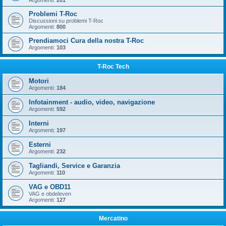
Argomenti:
201
Problemi T-Roc
Discussioni su problemi T-Roc
Argomenti:
800
Prendiamoci Cura della nostra T-Roc
Argomenti:
103
T-Roc Tech
Motori
Argomenti:
184
Infotainment - audio, video, navigazione
Argomenti:
592
Interni
Argomenti:
197
Esterni
Argomenti:
232
Tagliandi, Service e Garanzia
Argomenti:
110
VAG e OBD11
VAG e obdeleven
Argomenti:
127
Mercatino