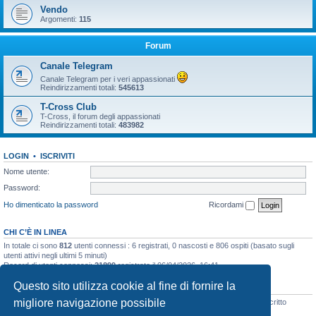
Vendo
Argomenti:
115
Forum
Canale Telegram
Canale Telegram per i veri appassionati
Reindirizzamenti totali:
545613
T-Cross Club
T-Cross, il forum degli appassionati
Reindirizzamenti totali:
483982
LOGIN
•
ISCRIVITI
Nome utente:
Password:
Ho dimenticato la password
Ricordami
CHI C’È IN LINEA
In totale ci sono
812
utenti connessi : 6 registrati, 0 nascosti e 806 ospiti (basato sugli
utenti attivi negli ultimi 5 minuti)
Record di utenti connessi:
21899
registrato il 06/04/2026, 16:41
Questo sito utilizza cookie al fine di fornire la
STATISTICHE
migliore navigazione possibile
Totale messaggi
48133
• Totale argomenti
3073
• Totale iscritti
8106
• Ultimo iscritto
simo.giagnorio