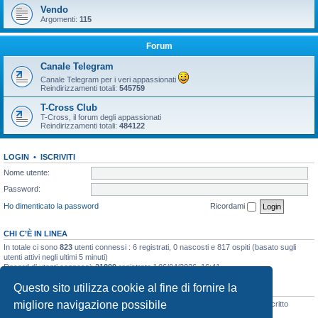
Vendo
Argomenti:
115
Forum
Canale Telegram
Canale Telegram per i veri appassionati
Reindirizzamenti totali:
545759
T-Cross Club
T-Cross, il forum degli appassionati
Reindirizzamenti totali:
484122
LOGIN
•
ISCRIVITI
Nome utente:
Password:
Ho dimenticato la password
Ricordami
CHI C’È IN LINEA
In totale ci sono
823
utenti connessi : 6 registrati, 0 nascosti e 817 ospiti (basato sugli
utenti attivi negli ultimi 5 minuti)
Record di utenti connessi:
21899
registrato il 06/04/2026, 16:41
Questo sito utilizza cookie al fine di fornire la
STATISTICHE
migliore navigazione possibile
Totale messaggi
48133
• Totale argomenti
3073
• Totale iscritti
8106
• Ultimo iscritto
simo.giagnorio