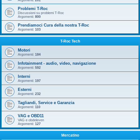
Argomenti:
201
Problemi T-Roc
Discussioni su problemi T-Roc
Argomenti:
800
Prendiamoci Cura della nostra T-Roc
Argomenti:
103
T-Roc Tech
Motori
Argomenti:
184
Infotainment - audio, video, navigazione
Argomenti:
592
Interni
Argomenti:
197
Esterni
Argomenti:
232
Tagliandi, Service e Garanzia
Argomenti:
110
VAG e OBD11
VAG e obdeleven
Argomenti:
127
Mercatino