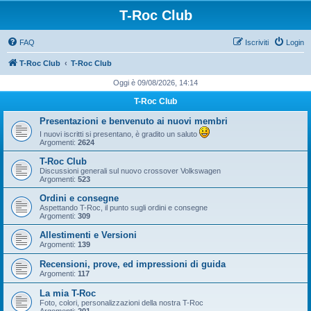
T-Roc Club
FAQ
Iscriviti
Login
T-Roc Club
T-Roc Club
Oggi è 09/08/2026, 14:14
T-Roc Club
Presentazioni e benvenuto ai nuovi membri
I nuovi iscritti si presentano, è gradito un saluto
Argomenti:
2624
T-Roc Club
Discussioni generali sul nuovo crossover Volkswagen
Argomenti:
523
Ordini e consegne
Aspettando T-Roc, il punto sugli ordini e consegne
Argomenti:
309
Allestimenti e Versioni
Argomenti:
139
Recensioni, prove, ed impressioni di guida
Argomenti:
117
La mia T-Roc
Foto, colori, personalizzazioni della nostra T-Roc