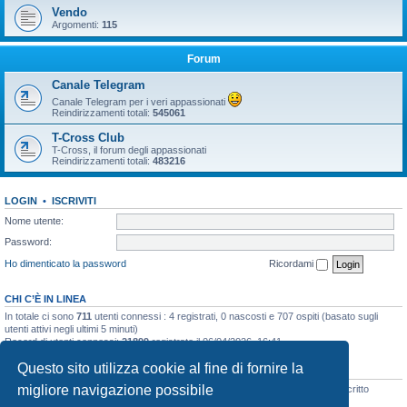
Vendo
Argomenti:
115
Forum
Canale Telegram
Canale Telegram per i veri appassionati
Reindirizzamenti totali:
545061
T-Cross Club
T-Cross, il forum degli appassionati
Reindirizzamenti totali:
483216
LOGIN
•
ISCRIVITI
Nome utente:
Password:
Ho dimenticato la password
Ricordami
CHI C’È IN LINEA
In totale ci sono
711
utenti connessi : 4 registrati, 0 nascosti e 707 ospiti (basato sugli
utenti attivi negli ultimi 5 minuti)
Record di utenti connessi:
21899
registrato il 06/04/2026, 16:41
Questo sito utilizza cookie al fine di fornire la
STATISTICHE
migliore navigazione possibile
Totale messaggi
48133
• Totale argomenti
3073
• Totale iscritti
8105
• Ultimo iscritto
Wolf 1772