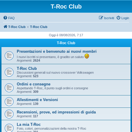
T-Roc Club
FAQ
Iscriviti
Login
T-Roc Club
T-Roc Club
Oggi è 08/08/2026, 7:17
T-Roc Club
Presentazioni e benvenuto ai nuovi membri
I nuovi iscritti si presentano, è gradito un saluto
Argomenti:
2624
T-Roc Club
Discussioni generali sul nuovo crossover Volkswagen
Argomenti:
523
Ordini e consegne
Aspettando T-Roc, il punto sugli ordini e consegne
Argomenti:
309
Allestimenti e Versioni
Argomenti:
139
Recensioni, prove, ed impressioni di guida
Argomenti:
117
La mia T-Roc
Foto, colori, personalizzazioni della nostra T-Roc