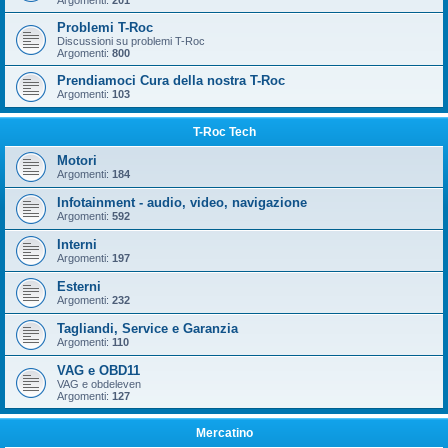
Argomenti:
201
Problemi T-Roc
Discussioni su problemi T-Roc
Argomenti:
800
Prendiamoci Cura della nostra T-Roc
Argomenti:
103
T-Roc Tech
Motori
Argomenti:
184
Infotainment - audio, video, navigazione
Argomenti:
592
Interni
Argomenti:
197
Esterni
Argomenti:
232
Tagliandi, Service e Garanzia
Argomenti:
110
VAG e OBD11
VAG e obdeleven
Argomenti:
127
Mercatino