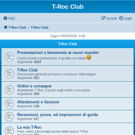
T-Roc Club
FAQ
Iscriviti
Login
T-Roc Club
T-Roc Club
Oggi è 09/08/2026, 4:08
T-Roc Club
Presentazioni e benvenuto ai nuovi membri
I nuovi iscritti si presentano, è gradito un saluto
Argomenti:
2624
T-Roc Club
Discussioni generali sul nuovo crossover Volkswagen
Argomenti:
523
Ordini e consegne
Aspettando T-Roc, il punto sugli ordini e consegne
Argomenti:
309
Allestimenti e Versioni
Argomenti:
139
Recensioni, prove, ed impressioni di guida
Argomenti:
117
La mia T-Roc
Foto, colori, personalizzazioni della nostra T-Roc