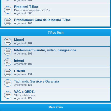
Argomenti:
201
Problemi T-Roc
Discussioni su problemi T-Roc
Argomenti:
800
Prendiamoci Cura della nostra T-Roc
Argomenti:
103
T-Roc Tech
Motori
Argomenti:
184
Infotainment - audio, video, navigazione
Argomenti:
592
Interni
Argomenti:
197
Esterni
Argomenti:
232
Tagliandi, Service e Garanzia
Argomenti:
110
VAG e OBD11
VAG e obdeleven
Argomenti:
127
Mercatino