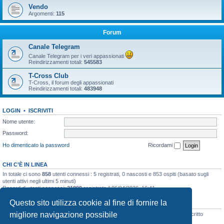
Vendo
Argomenti:
115
Forum
Canale Telegram
Canale Telegram per i veri appassionati
Reindirizzamenti totali:
545583
T-Cross Club
T-Cross, il forum degli appassionati
Reindirizzamenti totali:
483948
LOGIN
•
ISCRIVITI
Nome utente:
Password:
Ho dimenticato la password
Ricordami
CHI C’È IN LINEA
In totale ci sono
858
utenti connessi : 5 registrati, 0 nascosti e 853 ospiti (basato sugli
utenti attivi negli ultimi 5 minuti)
Record di utenti connessi:
21899
registrato il 06/04/2026, 16:41
Questo sito utilizza cookie al fine di fornire la
STATISTICHE
migliore navigazione possibile
Totale messaggi
48133
• Totale argomenti
3073
• Totale iscritti
8106
• Ultimo iscritto
simo.giagnorio