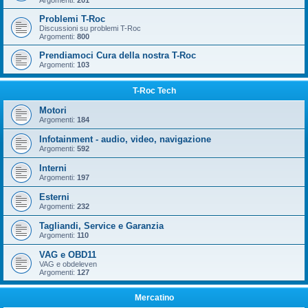
Argomenti:
201
Problemi T-Roc
Discussioni su problemi T-Roc
Argomenti:
800
Prendiamoci Cura della nostra T-Roc
Argomenti:
103
T-Roc Tech
Motori
Argomenti:
184
Infotainment - audio, video, navigazione
Argomenti:
592
Interni
Argomenti:
197
Esterni
Argomenti:
232
Tagliandi, Service e Garanzia
Argomenti:
110
VAG e OBD11
VAG e obdeleven
Argomenti:
127
Mercatino