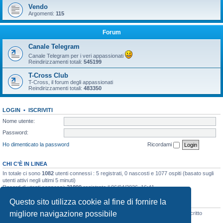
Vendo
Argomenti:
115
Forum
Canale Telegram
Canale Telegram per i veri appassionati
Reindirizzamenti totali:
545199
T-Cross Club
T-Cross, il forum degli appassionati
Reindirizzamenti totali:
483350
LOGIN
•
ISCRIVITI
Nome utente:
Password:
Ho dimenticato la password
Ricordami
CHI C’È IN LINEA
In totale ci sono
1082
utenti connessi : 5 registrati, 0 nascosti e 1077 ospiti (basato sugli
utenti attivi negli ultimi 5 minuti)
Record di utenti connessi:
21899
registrato il 06/04/2026, 16:41
Questo sito utilizza cookie al fine di fornire la
STATISTICHE
migliore navigazione possibile
Totale messaggi
48133
• Totale argomenti
3073
• Totale iscritti
8105
• Ultimo iscritto
Wolf 1772