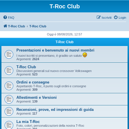
T-Roc Club
FAQ
Iscriviti
Login
T-Roc Club
T-Roc Club
Oggi è 08/08/2026, 12:57
T-Roc Club
Presentazioni e benvenuto ai nuovi membri
I nuovi iscritti si presentano, è gradito un saluto
Argomenti:
2624
T-Roc Club
Discussioni generali sul nuovo crossover Volkswagen
Argomenti:
523
Ordini e consegne
Aspettando T-Roc, il punto sugli ordini e consegne
Argomenti:
309
Allestimenti e Versioni
Argomenti:
139
Recensioni, prove, ed impressioni di guida
Argomenti:
117
La mia T-Roc
Foto, colori, personalizzazioni della nostra T-Roc