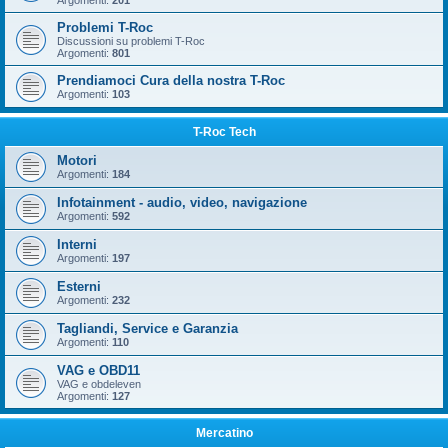
Argomenti:
201
Problemi T-Roc
Discussioni su problemi T-Roc
Argomenti:
801
Prendiamoci Cura della nostra T-Roc
Argomenti:
103
T-Roc Tech
Motori
Argomenti:
184
Infotainment - audio, video, navigazione
Argomenti:
592
Interni
Argomenti:
197
Esterni
Argomenti:
232
Tagliandi, Service e Garanzia
Argomenti:
110
VAG e OBD11
VAG e obdeleven
Argomenti:
127
Mercatino