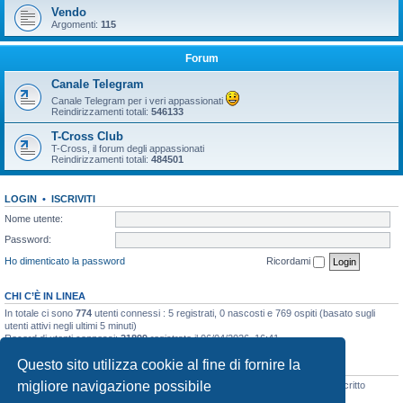
Vendo
Argomenti:
115
Forum
Canale Telegram
Canale Telegram per i veri appassionati
Reindirizzamenti totali:
546133
T-Cross Club
T-Cross, il forum degli appassionati
Reindirizzamenti totali:
484501
LOGIN
•
ISCRIVITI
Nome utente:
Password:
Ho dimenticato la password
Ricordami
CHI C’È IN LINEA
In totale ci sono
774
utenti connessi : 5 registrati, 0 nascosti e 769 ospiti (basato sugli
utenti attivi negli ultimi 5 minuti)
Record di utenti connessi:
21899
registrato il 06/04/2026, 16:41
Questo sito utilizza cookie al fine di fornire la
STATISTICHE
migliore navigazione possibile
Totale messaggi
48135
• Totale argomenti
3073
• Totale iscritti
8106
• Ultimo iscritto
simo.giagnorio