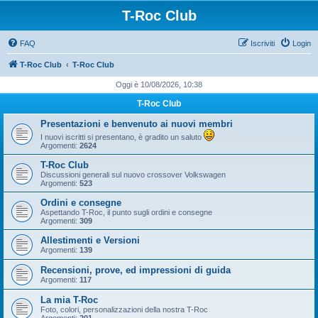
T-Roc Club
FAQ
Iscriviti
Login
T-Roc Club
T-Roc Club
Oggi è 10/08/2026, 10:38
T-Roc Club
Presentazioni e benvenuto ai nuovi membri
I nuovi iscritti si presentano, è gradito un saluto
Argomenti:
2624
T-Roc Club
Discussioni generali sul nuovo crossover Volkswagen
Argomenti:
523
Ordini e consegne
Aspettando T-Roc, il punto sugli ordini e consegne
Argomenti:
309
Allestimenti e Versioni
Argomenti:
139
Recensioni, prove, ed impressioni di guida
Argomenti:
117
La mia T-Roc
Foto, colori, personalizzazioni della nostra T-Roc