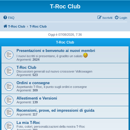
T-Roc Club
FAQ
Iscriviti
Login
T-Roc Club
T-Roc Club
Oggi è 07/08/2026, 7:36
T-Roc Club
Presentazioni e benvenuto ai nuovi membri
I nuovi iscritti si presentano, è gradito un saluto
Argomenti:
2624
T-Roc Club
Discussioni generali sul nuovo crossover Volkswagen
Argomenti:
523
Ordini e consegne
Aspettando T-Roc, il punto sugli ordini e consegne
Argomenti:
309
Allestimenti e Versioni
Argomenti:
139
Recensioni, prove, ed impressioni di guida
Argomenti:
117
La mia T-Roc
Foto, colori, personalizzazioni della nostra T-Roc