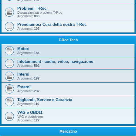
Argomenti:
201
Problemi T-Roc
Discussioni su problemi T-Roc
Argomenti:
800
Prendiamoci Cura della nostra T-Roc
Argomenti:
103
T-Roc Tech
Motori
Argomenti:
184
Infotainment - audio, video, navigazione
Argomenti:
592
Interni
Argomenti:
197
Esterni
Argomenti:
232
Tagliandi, Service e Garanzia
Argomenti:
110
VAG e OBD11
VAG e obdeleven
Argomenti:
127
Mercatino