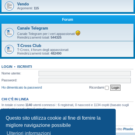
Vendo
Argomenti:
115
Forum
Canale Telegram
Canale Telegram per i veri appassionati
Reindirizzamenti totali:
544325
T-Cross Club
T-Cross, il forum degli appassionati
Reindirizzamenti totali:
482490
LOGIN
•
ISCRIVITI
Nome utente:
Password:
Ho dimenticato la password
Ricordami
CHI C’È IN LINEA
In totale ci sono
1140
utenti connessi : 6 registrati, 0 nascosti e 1134 ospiti (basato sugli
utenti attivi negli ultimi 5 minuti)
Record di utenti connessi:
21899
registrato il 06/04/2026, 16:41
Questo sito utilizza cookie al fine di fornire la
STATISTICHE
migliore navigazione possibile
Totale messaggi
48133
• Totale argomenti
3073
• Totale iscritti
8103
• Ultimo iscritto
Pisolo
Ulteriori informazioni