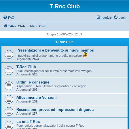
T-Roc Club
FAQ
Iscriviti
Login
T-Roc Club
T-Roc Club
Oggi è 10/08/2026, 12:09
T-Roc Club
Presentazioni e benvenuto ai nuovi membri
I nuovi iscritti si presentano, è gradito un saluto
Argomenti:
2624
T-Roc Club
Discussioni generali sul nuovo crossover Volkswagen
Argomenti:
523
Ordini e consegne
Aspettando T-Roc, il punto sugli ordini e consegne
Argomenti:
309
Allestimenti e Versioni
Argomenti:
139
Recensioni, prove, ed impressioni di guida
Argomenti:
117
La mia T-Roc
Foto, colori, personalizzazioni della nostra T-Roc