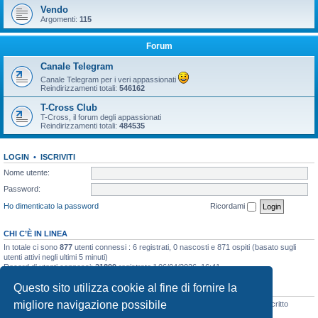
Vendo
Argomenti:
115
Forum
Canale Telegram
Canale Telegram per i veri appassionati
Reindirizzamenti totali:
546162
T-Cross Club
T-Cross, il forum degli appassionati
Reindirizzamenti totali:
484535
LOGIN
•
ISCRIVITI
Nome utente:
Password:
Ho dimenticato la password
Ricordami
CHI C’È IN LINEA
In totale ci sono
877
utenti connessi : 6 registrati, 0 nascosti e 871 ospiti (basato sugli
utenti attivi negli ultimi 5 minuti)
Record di utenti connessi:
21899
registrato il 06/04/2026, 16:41
Questo sito utilizza cookie al fine di fornire la
STATISTICHE
migliore navigazione possibile
Totale messaggi
48135
• Totale argomenti
3073
• Totale iscritti
8106
• Ultimo iscritto
simo.giagnorio