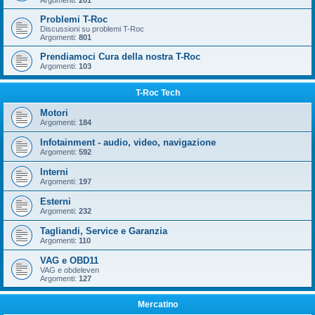
Argomenti:
201
Problemi T-Roc
Discussioni su problemi T-Roc
Argomenti:
801
Prendiamoci Cura della nostra T-Roc
Argomenti:
103
T-Roc Tech
Motori
Argomenti:
184
Infotainment - audio, video, navigazione
Argomenti:
592
Interni
Argomenti:
197
Esterni
Argomenti:
232
Tagliandi, Service e Garanzia
Argomenti:
110
VAG e OBD11
VAG e obdeleven
Argomenti:
127
Mercatino