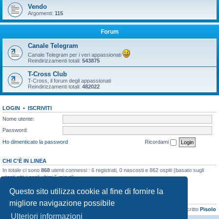
Vendo
Argomenti:
115
Forum
Canale Telegram
Canale Telegram per i veri appassionati
Reindirizzamenti totali:
543875
T-Cross Club
T-Cross, il forum degli appassionati
Reindirizzamenti totali:
482022
LOGIN
•
ISCRIVITI
Nome utente:
Password:
Ho dimenticato la password
Ricordami
CHI C’È IN LINEA
In totale ci sono
868
utenti connessi : 6 registrati, 0 nascosti e 862 ospiti (basato sugli
utenti attivi negli ultimi 5 minuti)
Record di utenti connessi:
21899
registrato il 06/04/2026, 16:41
Questo sito utilizza cookie al fine di fornire la
STATISTICHE
migliore navigazione possibile
Totale messaggi
48131
• Totale argomenti
3072
• Totale iscritti
8103
• Ultimo iscritto
Pisolo
Ulteriori informazioni