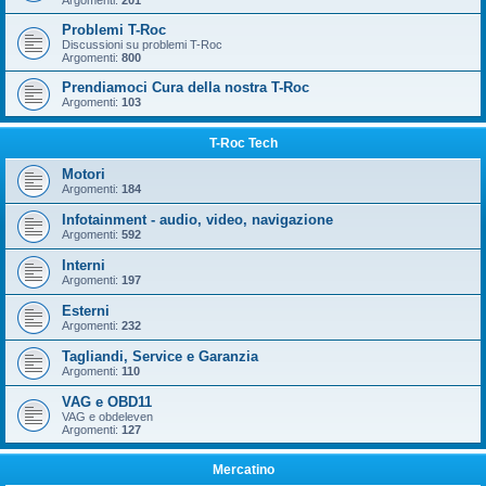
Argomenti:
201
Problemi T-Roc
Discussioni su problemi T-Roc
Argomenti:
800
Prendiamoci Cura della nostra T-Roc
Argomenti:
103
T-Roc Tech
Motori
Argomenti:
184
Infotainment - audio, video, navigazione
Argomenti:
592
Interni
Argomenti:
197
Esterni
Argomenti:
232
Tagliandi, Service e Garanzia
Argomenti:
110
VAG e OBD11
VAG e obdeleven
Argomenti:
127
Mercatino