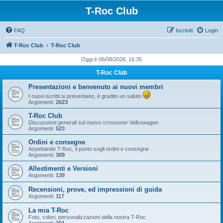
T-Roc Club
FAQ
Iscriviti
Login
T-Roc Club
T-Roc Club
Oggi è 06/08/2026, 16:35
T-Roc Club
Presentazioni e benvenuto ai nuovi membri
I nuovi iscritti si presentano, è gradito un saluto
Argomenti:
2623
T-Roc Club
Discussioni generali sul nuovo crossover Volkswagen
Argomenti:
523
Ordini e consegne
Aspettando T-Roc, il punto sugli ordini e consegne
Argomenti:
309
Allestimenti e Versioni
Argomenti:
139
Recensioni, prove, ed impressioni di guida
Argomenti:
117
La mia T-Roc
Foto, colori, personalizzazioni della nostra T-Roc