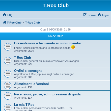
T-Roc Club
FAQ
Iscriviti
Login
T-Roc Club
T-Roc Club
Oggi è 06/08/2026, 21:38
T-Roc Club
Presentazioni e benvenuto ai nuovi membri
I nuovi iscritti si presentano, è gradito un saluto
Argomenti:
2624
T-Roc Club
Discussioni generali sul nuovo crossover Volkswagen
Argomenti:
523
Ordini e consegne
Aspettando T-Roc, il punto sugli ordini e consegne
Argomenti:
309
Allestimenti e Versioni
Argomenti:
139
Recensioni, prove, ed impressioni di guida
Argomenti:
117
La mia T-Roc
Foto, colori, personalizzazioni della nostra T-Roc