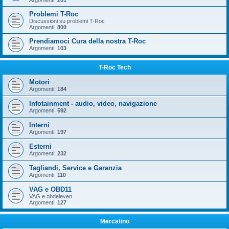
Argomenti:
201
Problemi T-Roc
Discussioni su problemi T-Roc
Argomenti:
800
Prendiamoci Cura della nostra T-Roc
Argomenti:
103
T-Roc Tech
Motori
Argomenti:
184
Infotainment - audio, video, navigazione
Argomenti:
592
Interni
Argomenti:
197
Esterni
Argomenti:
232
Tagliandi, Service e Garanzia
Argomenti:
110
VAG e OBD11
VAG e obdeleven
Argomenti:
127
Mercatino