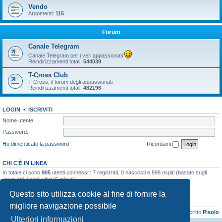
Vendo
Argomenti:
115
Forum
Canale Telegram
Canale Telegram per i veri appassionati
Reindirizzamenti totali:
544039
T-Cross Club
T-Cross, il forum degli appassionati
Reindirizzamenti totali:
482196
LOGIN
•
ISCRIVITI
Nome utente:
Password:
Ho dimenticato la password
Ricordami
CHI C’È IN LINEA
In totale ci sono
905
utenti connessi : 7 registrati, 0 nascosti e 898 ospiti (basato sugli
utenti attivi negli ultimi 5 minuti)
Record di utenti connessi:
21899
registrato il 06/04/2026, 16:41
Questo sito utilizza cookie al fine di fornire la
STATISTICHE
migliore navigazione possibile
Totale messaggi
48133
• Totale argomenti
3073
• Totale iscritti
8103
• Ultimo iscritto
Pisolo
Ulteriori informazioni