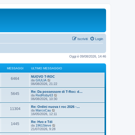
Iscriviti
Login
Oggi è 09/08/2026, 14:46
MESSAGGI
ULTIMO MESSAGGIO
NUOVO T-ROC
6464
V
da
GIULIA
e
06/08/2026, 21:22
d
i
Re: Da possessore di T-Roc: d…
5645
u
V
da
RedRoby63
l
e
06/08/2026, 10:30
t
d
i
i
Re: Ordini nuova t roc 2026 -…
11304
m
u
V
da
MarcoCau
o
l
e
16/05/2026, 12:11
m
t
d
e
i
i
Re: Hvo e Tdi
s
1445
m
u
V
da
1961Steve
s
o
l
e
21/07/2026, 9:28
a
m
t
d
g
e