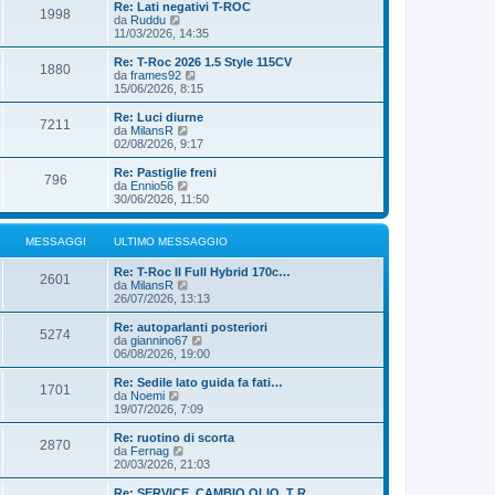
i
i
Re: Lati negativi T-ROC
g
s
1998
m
u
V
da
Ruddu
i
s
o
l
e
11/03/2026, 14:35
o
a
m
t
d
g
e
i
i
Re: T-Roc 2026 1.5 Style 115CV
g
s
1880
m
u
V
da
frames92
i
s
o
l
e
15/06/2026, 8:15
o
a
m
t
d
g
e
i
i
Re: Luci diurne
g
s
7211
m
u
V
da
MilansR
i
s
o
l
e
02/08/2026, 9:17
o
a
m
t
d
g
e
i
i
Re: Pastiglie freni
g
s
796
m
u
V
da
Ennio56
i
s
o
l
e
30/06/2026, 11:50
o
a
m
t
d
g
e
i
i
g
s
m
u
MESSAGGI
ULTIMO MESSAGGIO
i
s
o
l
o
a
m
t
Re: T-Roc II Full Hybrid 170c…
g
e
i
2601
V
da
MilansR
g
s
m
e
26/07/2026, 13:13
i
s
o
d
o
a
m
i
Re: autoparlanti posteriori
g
e
5274
u
V
da
giannino67
g
s
l
e
06/08/2026, 19:00
i
s
t
d
o
a
i
i
Re: Sedile lato guida fa fati…
g
1701
m
u
V
da
Noemi
g
o
l
e
19/07/2026, 7:09
i
m
t
d
o
e
i
i
Re: ruotino di scorta
s
2870
m
u
V
da
Fernag
s
o
l
e
20/03/2026, 21:03
a
m
t
d
g
e
i
i
Re: SERVICE, CAMBIO OLIO, T R…