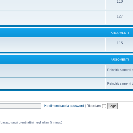
110
127
ARGOMENTI
115
ARGOMENTI
Reindirizzamenti t
Reindirizzamenti t
Ho dimenticato la password
|
Ricordami
asato sugli utenti attivi negli ultimi 5 minuti)