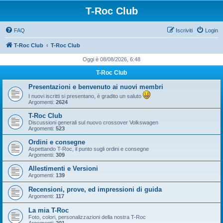
T-Roc Club
FAQ
Iscriviti
Login
T-Roc Club
T-Roc Club
Oggi è 08/08/2026, 6:48
T-Roc Club
Presentazioni e benvenuto ai nuovi membri
I nuovi iscritti si presentano, è gradito un saluto
Argomenti:
2624
T-Roc Club
Discussioni generali sul nuovo crossover Volkswagen
Argomenti:
523
Ordini e consegne
Aspettando T-Roc, il punto sugli ordini e consegne
Argomenti:
309
Allestimenti e Versioni
Argomenti:
139
Recensioni, prove, ed impressioni di guida
Argomenti:
117
La mia T-Roc
Foto, colori, personalizzazioni della nostra T-Roc