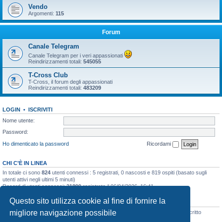
Vendo
Argomenti:
115
Forum
Canale Telegram
Canale Telegram per i veri appassionati
Reindirizzamenti totali:
545055
T-Cross Club
T-Cross, il forum degli appassionati
Reindirizzamenti totali:
483209
LOGIN
•
ISCRIVITI
Nome utente:
Password:
Ho dimenticato la password
Ricordami
CHI C’È IN LINEA
In totale ci sono
824
utenti connessi : 5 registrati, 0 nascosti e 819 ospiti (basato sugli
utenti attivi negli ultimi 5 minuti)
Record di utenti connessi:
21899
registrato il 06/04/2026, 16:41
Questo sito utilizza cookie al fine di fornire la
STATISTICHE
migliore navigazione possibile
Totale messaggi
48133
• Totale argomenti
3073
• Totale iscritti
8105
• Ultimo iscritto
Wolf 1772