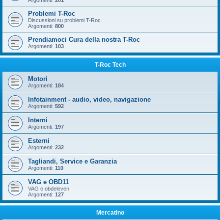
Argomenti:
201
Problemi T-Roc
Discussioni su problemi T-Roc
Argomenti:
800
Prendiamoci Cura della nostra T-Roc
Argomenti:
103
T-Roc Tech
Motori
Argomenti:
184
Infotainment - audio, video, navigazione
Argomenti:
592
Interni
Argomenti:
197
Esterni
Argomenti:
232
Tagliandi, Service e Garanzia
Argomenti:
110
VAG e OBD11
VAG e obdeleven
Argomenti:
127
Mercatino