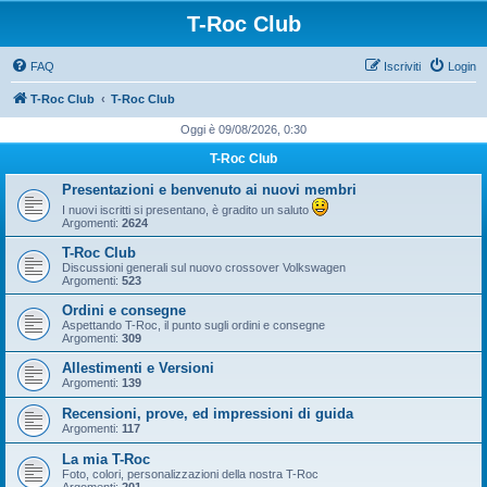
T-Roc Club
FAQ
Iscriviti
Login
T-Roc Club
T-Roc Club
Oggi è 09/08/2026, 0:30
T-Roc Club
Presentazioni e benvenuto ai nuovi membri
I nuovi iscritti si presentano, è gradito un saluto
Argomenti:
2624
T-Roc Club
Discussioni generali sul nuovo crossover Volkswagen
Argomenti:
523
Ordini e consegne
Aspettando T-Roc, il punto sugli ordini e consegne
Argomenti:
309
Allestimenti e Versioni
Argomenti:
139
Recensioni, prove, ed impressioni di guida
Argomenti:
117
La mia T-Roc
Foto, colori, personalizzazioni della nostra T-Roc