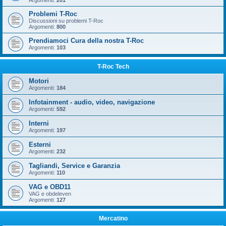
Argomenti:
201
Problemi T-Roc
Discussioni su problemi T-Roc
Argomenti:
800
Prendiamoci Cura della nostra T-Roc
Argomenti:
103
T-Roc Tech
Motori
Argomenti:
184
Infotainment - audio, video, navigazione
Argomenti:
592
Interni
Argomenti:
197
Esterni
Argomenti:
232
Tagliandi, Service e Garanzia
Argomenti:
110
VAG e OBD11
VAG e obdeleven
Argomenti:
127
Mercatino