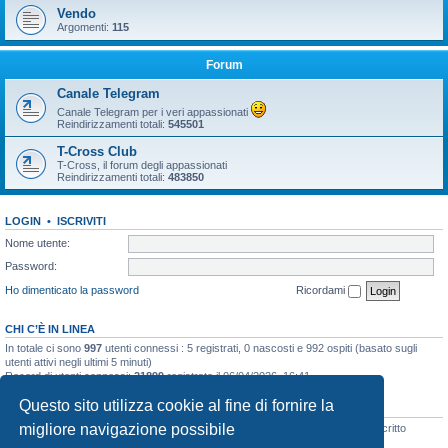
Vendo
Argomenti:
115
Forum
Canale Telegram
Canale Telegram per i veri appassionati
Reindirizzamenti totali:
545501
T-Cross Club
T-Cross, il forum degli appassionati
Reindirizzamenti totali:
483850
LOGIN
•
ISCRIVITI
Nome utente:
Password:
Ho dimenticato la password
Ricordami
CHI C’È IN LINEA
In totale ci sono
997
utenti connessi : 5 registrati, 0 nascosti e 992 ospiti (basato sugli
utenti attivi negli ultimi 5 minuti)
Record di utenti connessi:
21899
registrato il 06/04/2026, 16:41
Questo sito utilizza cookie al fine di fornire la
STATISTICHE
migliore navigazione possibile
Totale messaggi
48133
• Totale argomenti
3073
• Totale iscritti
8106
• Ultimo iscritto
simo.giagnorio