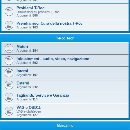
Argomenti:
201
Problemi T-Roc
Discussioni su problemi T-Roc
Argomenti:
800
Prendiamoci Cura della nostra T-Roc
Argomenti:
103
T-Roc Tech
Motori
Argomenti:
184
Infotainment - audio, video, navigazione
Argomenti:
592
Interni
Argomenti:
197
Esterni
Argomenti:
232
Tagliandi, Service e Garanzia
Argomenti:
110
VAG e OBD11
VAG e obdeleven
Argomenti:
127
Mercatino