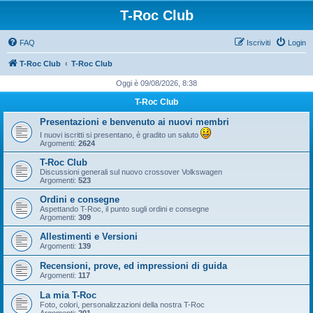
T-Roc Club
FAQ
Iscriviti
Login
T-Roc Club
T-Roc Club
Oggi è 09/08/2026, 8:38
T-Roc Club
Presentazioni e benvenuto ai nuovi membri
I nuovi iscritti si presentano, è gradito un saluto
Argomenti:
2624
T-Roc Club
Discussioni generali sul nuovo crossover Volkswagen
Argomenti:
523
Ordini e consegne
Aspettando T-Roc, il punto sugli ordini e consegne
Argomenti:
309
Allestimenti e Versioni
Argomenti:
139
Recensioni, prove, ed impressioni di guida
Argomenti:
117
La mia T-Roc
Foto, colori, personalizzazioni della nostra T-Roc