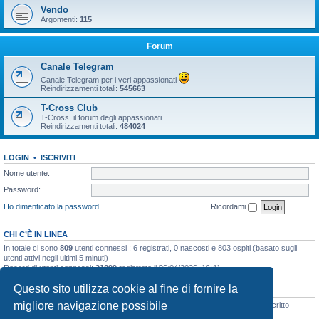
Vendo
Argomenti:
115
Forum
Canale Telegram
Canale Telegram per i veri appassionati
Reindirizzamenti totali:
545663
T-Cross Club
T-Cross, il forum degli appassionati
Reindirizzamenti totali:
484024
LOGIN
•
ISCRIVITI
Nome utente:
Password:
Ho dimenticato la password
Ricordami
CHI C’È IN LINEA
In totale ci sono
809
utenti connessi : 6 registrati, 0 nascosti e 803 ospiti (basato sugli
utenti attivi negli ultimi 5 minuti)
Record di utenti connessi:
21899
registrato il 06/04/2026, 16:41
Questo sito utilizza cookie al fine di fornire la
STATISTICHE
migliore navigazione possibile
Totale messaggi
48133
• Totale argomenti
3073
• Totale iscritti
8106
• Ultimo iscritto
simo.giagnorio