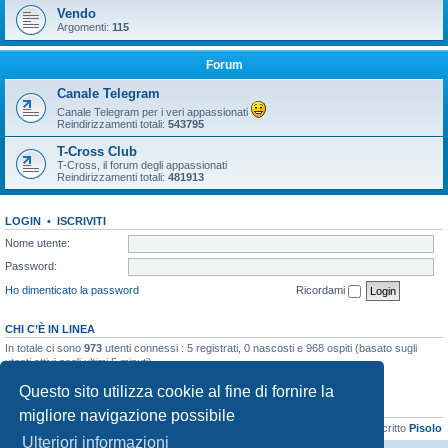
Vendo
Argomenti:
115
Forum
Canale Telegram
Canale Telegram per i veri appassionati
Reindirizzamenti totali:
543795
T-Cross Club
T-Cross, il forum degli appassionati
Reindirizzamenti totali:
481913
LOGIN
•
ISCRIVITI
Nome utente:
Password:
Ho dimenticato la password
Ricordami
CHI C’È IN LINEA
In totale ci sono
973
utenti connessi : 5 registrati, 0 nascosti e 968 ospiti (basato sugli
utenti attivi negli ultimi 5 minuti)
Record di utenti connessi:
21899
registrato il 06/04/2026, 16:41
Questo sito utilizza cookie al fine di fornire la
STATISTICHE
migliore navigazione possibile
Totale messaggi
48131
• Totale argomenti
3072
• Totale iscritti
8103
• Ultimo iscritto
Pisolo
Ulteriori informazioni