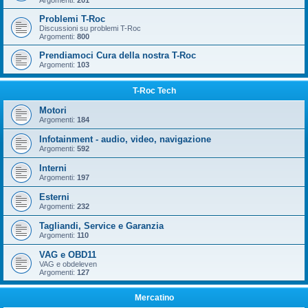
Argomenti:
201
Problemi T-Roc
Discussioni su problemi T-Roc
Argomenti:
800
Prendiamoci Cura della nostra T-Roc
Argomenti:
103
T-Roc Tech
Motori
Argomenti:
184
Infotainment - audio, video, navigazione
Argomenti:
592
Interni
Argomenti:
197
Esterni
Argomenti:
232
Tagliandi, Service e Garanzia
Argomenti:
110
VAG e OBD11
VAG e obdeleven
Argomenti:
127
Mercatino