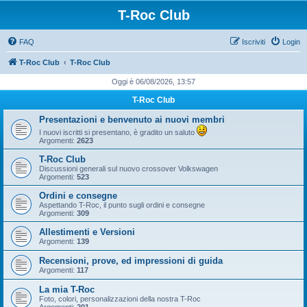
T-Roc Club
FAQ
Iscriviti
Login
T-Roc Club
T-Roc Club
Oggi è 06/08/2026, 13:57
T-Roc Club
Presentazioni e benvenuto ai nuovi membri
I nuovi iscritti si presentano, è gradito un saluto
Argomenti:
2623
T-Roc Club
Discussioni generali sul nuovo crossover Volkswagen
Argomenti:
523
Ordini e consegne
Aspettando T-Roc, il punto sugli ordini e consegne
Argomenti:
309
Allestimenti e Versioni
Argomenti:
139
Recensioni, prove, ed impressioni di guida
Argomenti:
117
La mia T-Roc
Foto, colori, personalizzazioni della nostra T-Roc