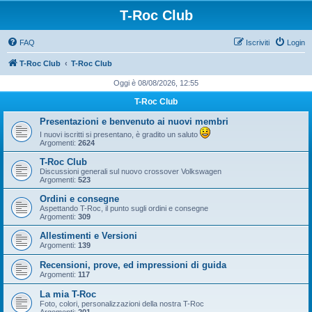
T-Roc Club
FAQ
Iscriviti
Login
T-Roc Club
T-Roc Club
Oggi è 08/08/2026, 12:55
T-Roc Club
Presentazioni e benvenuto ai nuovi membri
I nuovi iscritti si presentano, è gradito un saluto
Argomenti:
2624
T-Roc Club
Discussioni generali sul nuovo crossover Volkswagen
Argomenti:
523
Ordini e consegne
Aspettando T-Roc, il punto sugli ordini e consegne
Argomenti:
309
Allestimenti e Versioni
Argomenti:
139
Recensioni, prove, ed impressioni di guida
Argomenti:
117
La mia T-Roc
Foto, colori, personalizzazioni della nostra T-Roc