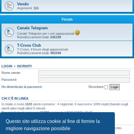
Vendo
Argomenti:
115
Forum
Canale Telegram
Canale Telegram per i veri appassionati
Reindirizzamenti totali:
545199
T-Cross Club
T-Cross, il forum degli appassionati
Reindirizzamenti totali:
483349
LOGIN
•
ISCRIVITI
Nome utente:
Password:
Ho dimenticato la password
Ricordami
CHI C’È IN LINEA
In totale ci sono
1103
utenti connessi : 4 registrati, 0 nascosti e 1099 ospiti (basato sugli
utenti attivi negli ultimi 5 minuti)
Record di utenti connessi:
21899
registrato il 06/04/2026, 16:41
Questo sito utilizza cookie al fine di fornire la
STATISTICHE
migliore navigazione possibile
Totale messaggi
48133
• Totale argomenti
3073
• Totale iscritti
8105
• Ultimo iscritto
Wolf 1772