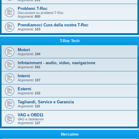
Argomenti:
201
Problemi T-Roc
Discussioni su problemi T-Roc
Argomenti:
800
Prendiamoci Cura della nostra T-Roc
Argomenti:
103
T-Roc Tech
Motori
Argomenti:
184
Infotainment - audio, video, navigazione
Argomenti:
592
Interni
Argomenti:
197
Esterni
Argomenti:
232
Tagliandi, Service e Garanzia
Argomenti:
110
VAG e OBD11
VAG e obdeleven
Argomenti:
127
Mercatino