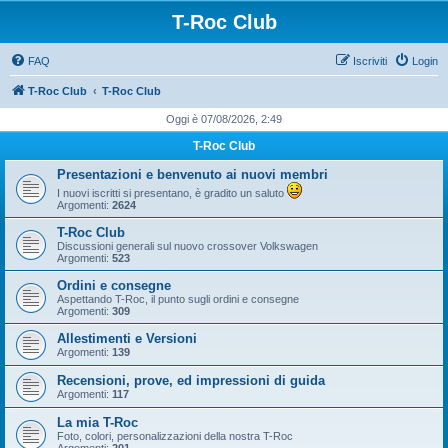
T-Roc Club
FAQ
Iscriviti
Login
T-Roc Club
T-Roc Club
Oggi è 07/08/2026, 2:49
T-Roc Club
Presentazioni e benvenuto ai nuovi membri
I nuovi iscritti si presentano, è gradito un saluto
Argomenti:
2624
T-Roc Club
Discussioni generali sul nuovo crossover Volkswagen
Argomenti:
523
Ordini e consegne
Aspettando T-Roc, il punto sugli ordini e consegne
Argomenti:
309
Allestimenti e Versioni
Argomenti:
139
Recensioni, prove, ed impressioni di guida
Argomenti:
117
La mia T-Roc
Foto, colori, personalizzazioni della nostra T-Roc