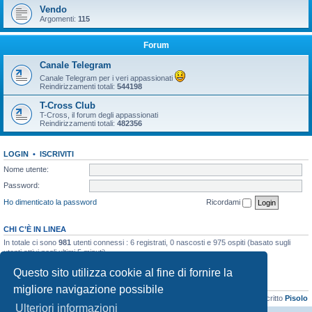
Vendo
Argomenti:
115
Forum
Canale Telegram
Canale Telegram per i veri appassionati
Reindirizzamenti totali:
544198
T-Cross Club
T-Cross, il forum degli appassionati
Reindirizzamenti totali:
482356
LOGIN
•
ISCRIVITI
Nome utente:
Password:
Ho dimenticato la password
Ricordami
CHI C’È IN LINEA
In totale ci sono
981
utenti connessi : 6 registrati, 0 nascosti e 975 ospiti (basato sugli
utenti attivi negli ultimi 5 minuti)
Record di utenti connessi:
21899
registrato il 06/04/2026, 16:41
Questo sito utilizza cookie al fine di fornire la
STATISTICHE
migliore navigazione possibile
Totale messaggi
48133
• Totale argomenti
3073
• Totale iscritti
8103
• Ultimo iscritto
Pisolo
Ulteriori informazioni