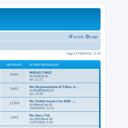
Iscriviti
Login
Oggi è 07/08/2026, 11:04
MESSAGGI
ULTIMO MESSAGGIO
NUOVO T-ROC
6464
V
da
GIULIA
e
ieri, 21:22
d
i
Re: Da possessore di T-Roc: d…
5645
u
V
da
RedRoby63
l
e
ieri, 10:30
t
d
i
i
Re: Ordini nuova t roc 2026 -…
11304
m
u
V
da
MarcoCau
o
l
e
16/05/2026, 12:11
m
t
d
e
i
i
Re: Hvo e Tdi
s
1445
m
u
V
da
1961Steve
s
o
l
e
21/07/2026, 9:28
a
m
t
d
g
e