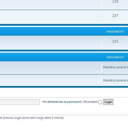
110
127
ARGOMENTI
115
ARGOMENTI
Reindirizzamenti t
Reindirizzamenti t
Ho dimenticato la password
|
Ricordami
 (basato sugli utenti attivi negli ultimi 5 minuti)