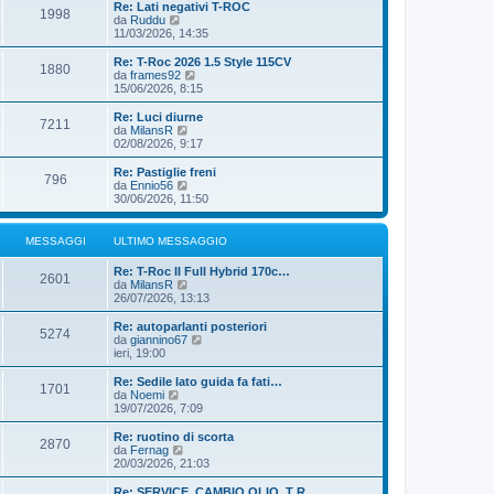
i
i
Re: Lati negativi T-ROC
g
s
1998
m
u
V
da
Ruddu
i
s
o
l
e
11/03/2026, 14:35
o
a
m
t
d
g
e
i
i
Re: T-Roc 2026 1.5 Style 115CV
g
s
1880
m
u
V
da
frames92
i
s
o
l
e
15/06/2026, 8:15
o
a
m
t
d
g
e
i
i
Re: Luci diurne
g
s
7211
m
u
V
da
MilansR
i
s
o
l
e
02/08/2026, 9:17
o
a
m
t
d
g
e
i
i
Re: Pastiglie freni
g
s
796
m
u
V
da
Ennio56
i
s
o
l
e
30/06/2026, 11:50
o
a
m
t
d
g
e
i
i
g
s
m
u
MESSAGGI
ULTIMO MESSAGGIO
i
s
o
l
o
a
m
t
Re: T-Roc II Full Hybrid 170c…
g
e
i
2601
V
da
MilansR
g
s
m
e
26/07/2026, 13:13
i
s
o
d
o
a
m
i
Re: autoparlanti posteriori
g
e
5274
u
V
da
giannino67
g
s
l
e
ieri, 19:00
i
s
t
d
o
a
i
i
Re: Sedile lato guida fa fati…
g
1701
m
u
V
da
Noemi
g
o
l
e
19/07/2026, 7:09
i
m
t
d
o
e
i
i
Re: ruotino di scorta
s
2870
m
u
V
da
Fernag
s
o
l
e
20/03/2026, 21:03
a
m
t
d
g
e
i
i
Re: SERVICE, CAMBIO OLIO, T R…