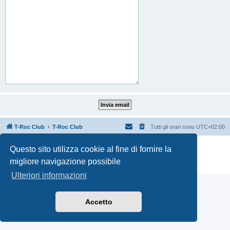
T-Roc Club
T-Roc Club
Tutti gli orari sono
UTC+02:00
Creato da
phpBB
® Forum Software © phpBB Limited
Questo sito utilizza cookie al fine di fornire la
Traduzione Italiana
phpBB-Italia.it
migliore navigazione possibile
Privacy
|
Condizioni
Ulteriori informazioni
Accetto