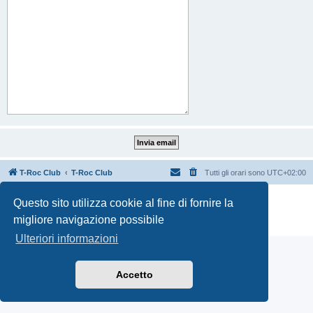
T-Roc Club
T-Roc Club
Tutti gli orari sono
UTC+02:00
Creato da
phpBB
® Forum Software © phpBB Limited
Questo sito utilizza cookie al fine di fornire la
Traduzione Italiana
phpBB-Italia.it
migliore navigazione possibile
Privacy
|
Condizioni
Ulteriori informazioni
Accetto