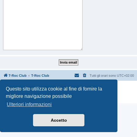
T-Roc Club
T-Roc Club
Tutti gli orari sono
UTC+02:00
Creato da
phpBB
® Forum Software © phpBB Limited
Questo sito utilizza cookie al fine di fornire la
Traduzione Italiana
phpBB-Italia.it
migliore navigazione possibile
Privacy
|
Condizioni
Ulteriori informazioni
Accetto