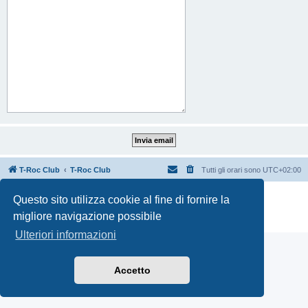
T-Roc Club
T-Roc Club
Tutti gli orari sono
UTC+02:00
Creato da
phpBB
® Forum Software © phpBB Limited
Questo sito utilizza cookie al fine di fornire la
Traduzione Italiana
phpBB-Italia.it
migliore navigazione possibile
Privacy
|
Condizioni
Ulteriori informazioni
Accetto