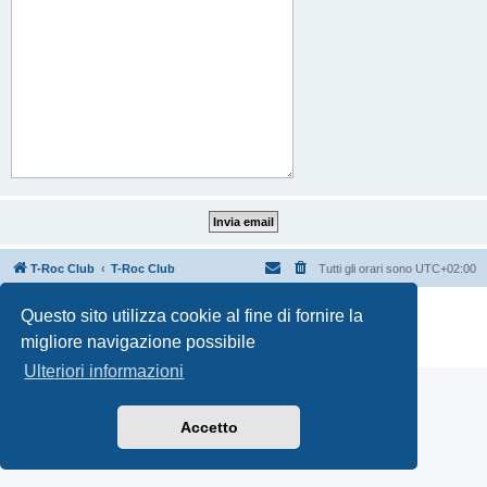
T-Roc Club
T-Roc Club
Tutti gli orari sono
UTC+02:00
Creato da
phpBB
® Forum Software © phpBB Limited
Questo sito utilizza cookie al fine di fornire la
Traduzione Italiana
phpBB-Italia.it
migliore navigazione possibile
Privacy
|
Condizioni
Ulteriori informazioni
Accetto