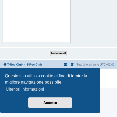
T-Roc Club
T-Roc Club
Tutti gli orari sono
UTC+02:00
Creato da
phpBB
® Forum Software © phpBB Limited
Questo sito utilizza cookie al fine di fornire la
Traduzione Italiana
phpBB-Italia.it
migliore navigazione possibile
Privacy
|
Condizioni
Ulteriori informazioni
Accetto