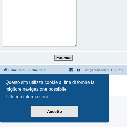
T-Roc Club
T-Roc Club
Tutti gli orari sono
UTC+02:00
Creato da
phpBB
® Forum Software © phpBB Limited
Questo sito utilizza cookie al fine di fornire la
Traduzione Italiana
phpBB-Italia.it
migliore navigazione possibile
Privacy
|
Condizioni
Ulteriori informazioni
Accetto